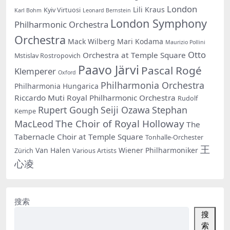
London
Lili Kraus
Kyiv Virtuosi
Karl Bohm
Leonard Bernstein
London Symphony
Philharmonic Orchestra
Orchestra
Mack Wilberg
Mari Kodama
Maurizio Pollini
Otto
Orchestra at Temple Square
Mstislav Rostropovich
Paavo Järvi
Pascal Rogé
Klemperer
Oxford
Philharmonia Orchestra
Philharmonia Hungarica
Riccardo Muti
Royal Philharmonic Orchestra
Rudolf
Rupert Gough
Seiji Ozawa
Stephan
Kempe
The Choir of Royal Holloway
MacLeod
The
Tabernacle Choir at Temple Square
Tonhalle-Orchester
王
Van Halen
Wiener Philharmoniker
Zürich
Various Artists
心凌
搜索
搜
索