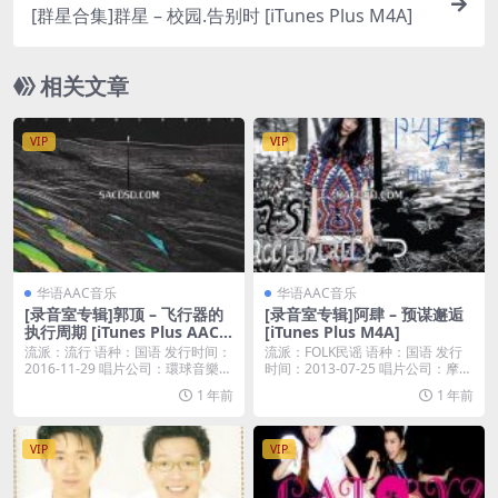
[群星合集]群星 – 校园.告别时 [iTunes Plus M4A]
相关文章
VIP
VIP
华语AAC音乐
华语AAC音乐
[录音室专辑]郭顶 – 飞行器的
[录音室专辑]阿肆 – 预谋邂逅
执行周期 [iTunes Plus AAC
[iTunes Plus M4A]
M4A]
流派：流行 语种：国语 发行时间：
流派：FOLK民谣 语种：国语 发行
2016-11-29 唱片公司：環球音樂
时间：2013-07-25 唱片公司：摩登
简介...
天...
1 年前
1 年前
VIP
VIP