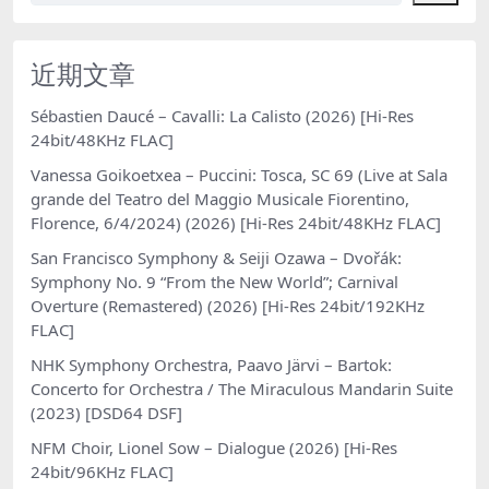
近期文章
Sébastien Daucé – Cavalli: La Calisto (2026) [Hi-Res
24bit/48KHz FLAC]
Vanessa Goikoetxea – Puccini: Tosca, SC 69 (Live at Sala
grande del Teatro del Maggio Musicale Fiorentino,
Florence, 6/4/2024) (2026) [Hi-Res 24bit/48KHz FLAC]
San Francisco Symphony & Seiji Ozawa – Dvořák:
Symphony No. 9 “From the New World”; Carnival
Overture (Remastered) (2026) [Hi-Res 24bit/192KHz
FLAC]
NHK Symphony Orchestra, Paavo Järvi – Bartok:
Concerto for Orchestra / The Miraculous Mandarin Suite
(2023) [DSD64 DSF]
NFM Choir, Lionel Sow – Dialogue (2026) [Hi-Res
24bit/96KHz FLAC]