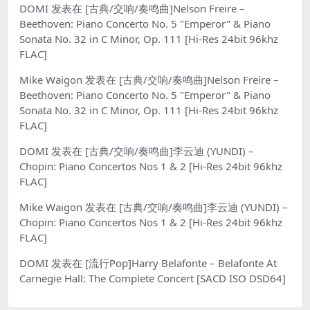
DOMI
发表在
[古典/交响/奏鸣曲]Nelson Freire –
Beethoven: Piano Concerto No. 5 "Emperor" & Piano
Sonata No. 32 in C Minor, Op. 111 [Hi-Res 24bit 96khz
FLAC]
Mike Waigon
发表在
[古典/交响/奏鸣曲]Nelson Freire –
Beethoven: Piano Concerto No. 5 "Emperor" & Piano
Sonata No. 32 in C Minor, Op. 111 [Hi-Res 24bit 96khz
FLAC]
DOMI
发表在
[古典/交响/奏鸣曲]李云迪 (YUNDI) –
Chopin: Piano Concertos Nos 1 & 2 [Hi-Res 24bit 96khz
FLAC]
Mike Waigon
发表在
[古典/交响/奏鸣曲]李云迪 (YUNDI) –
Chopin: Piano Concertos Nos 1 & 2 [Hi-Res 24bit 96khz
FLAC]
DOMI
发表在
[流行Pop]Harry Belafonte – Belafonte At
Carnegie Hall: The Complete Concert [SACD ISO DSD64]