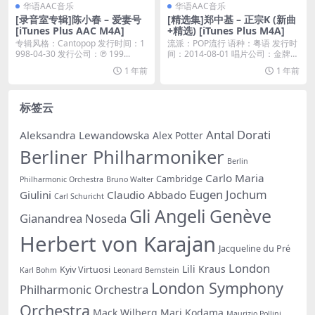
华语AAC音乐
华语AAC音乐
[录音室专辑]陈小春 – 爱妻号
[精选集]郑中基 – 正宗K (新曲
[iTunes Plus AAC M4A]
+精选) [iTunes Plus M4A]
专辑风格：Cantopop 发行时间：1
流派：POP流行 语种：粤语 发行时
998-04-30 发行公司：℗ 199...
间：2014-08-01 唱片公司：金牌大
风...
1 年前
1 年前
标签云
Antal Dorati
Aleksandra Lewandowska
Alex Potter
Berliner Philharmoniker
Berlin
Carlo Maria
Cambridge
Philharmonic Orchestra
Bruno Walter
Eugen Jochum
Giulini
Claudio Abbado
Carl Schuricht
Gli Angeli Genève
Gianandrea Noseda
Herbert von Karajan
Jacqueline du Pré
London
Lili Kraus
Kyiv Virtuosi
Karl Bohm
Leonard Bernstein
London Symphony
Philharmonic Orchestra
Orchestra
Mack Wilberg
Mari Kodama
Maurizio Pollini