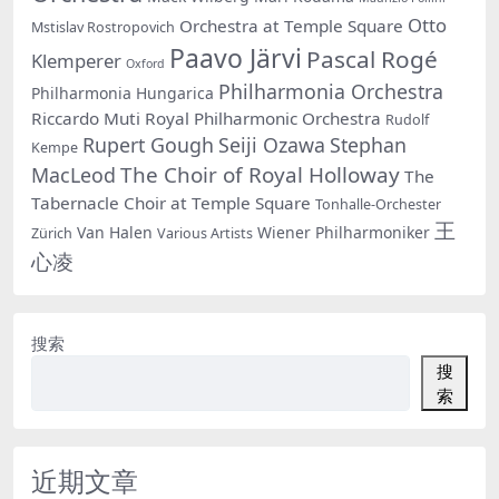
Otto
Orchestra at Temple Square
Mstislav Rostropovich
Paavo Järvi
Pascal Rogé
Klemperer
Oxford
Philharmonia Orchestra
Philharmonia Hungarica
Riccardo Muti
Royal Philharmonic Orchestra
Rudolf
Rupert Gough
Seiji Ozawa
Stephan
Kempe
The Choir of Royal Holloway
MacLeod
The
Tabernacle Choir at Temple Square
Tonhalle-Orchester
王
Van Halen
Wiener Philharmoniker
Zürich
Various Artists
心凌
搜索
搜
索
近期文章