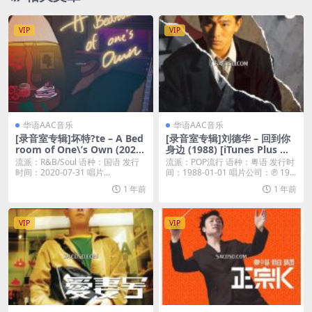
VIP
VIP
华语AAC音乐
华语AAC音乐
[录音室专辑]坏特?te – A Bed
[录音室专辑]刘德华 – 回到你
room of One\’s Own (2020)
身边 (1988) [iTunes Plus M4
[iTunes Plus M4A] 自购
A]
流派：R&B/Soul 语种：国语 发行
流派：POP流行 语种：粤语 发行时
时间：2020-07-31 唱片...
间：1988-01-01 唱片公司：℗ 19...
1 年前
1 年前
VIP
VIP