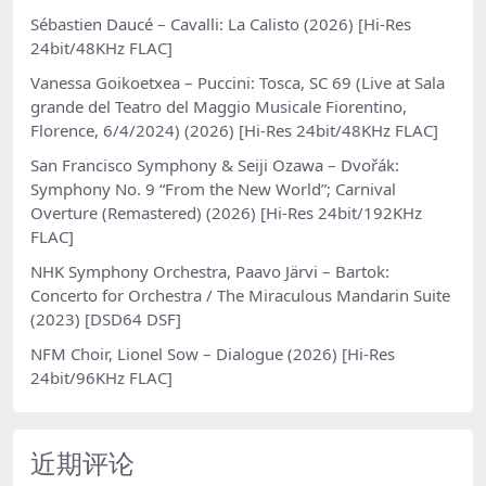
Sébastien Daucé – Cavalli: La Calisto (2026) [Hi-Res
24bit/48KHz FLAC]
Vanessa Goikoetxea – Puccini: Tosca, SC 69 (Live at Sala
grande del Teatro del Maggio Musicale Fiorentino,
Florence, 6/4/2024) (2026) [Hi-Res 24bit/48KHz FLAC]
San Francisco Symphony & Seiji Ozawa – Dvořák:
Symphony No. 9 “From the New World”; Carnival
Overture (Remastered) (2026) [Hi-Res 24bit/192KHz
FLAC]
NHK Symphony Orchestra, Paavo Järvi – Bartok:
Concerto for Orchestra / The Miraculous Mandarin Suite
(2023) [DSD64 DSF]
NFM Choir, Lionel Sow – Dialogue (2026) [Hi-Res
24bit/96KHz FLAC]
近期评论