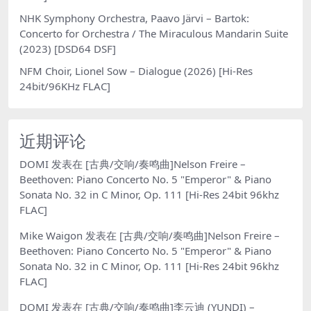
NHK Symphony Orchestra, Paavo Järvi – Bartok:
Concerto for Orchestra / The Miraculous Mandarin Suite
(2023) [DSD64 DSF]
NFM Choir, Lionel Sow – Dialogue (2026) [Hi-Res
24bit/96KHz FLAC]
近期评论
DOMI
发表在
[古典/交响/奏鸣曲]Nelson Freire –
Beethoven: Piano Concerto No. 5 "Emperor" & Piano
Sonata No. 32 in C Minor, Op. 111 [Hi-Res 24bit 96khz
FLAC]
Mike Waigon
发表在
[古典/交响/奏鸣曲]Nelson Freire –
Beethoven: Piano Concerto No. 5 "Emperor" & Piano
Sonata No. 32 in C Minor, Op. 111 [Hi-Res 24bit 96khz
FLAC]
DOMI
发表在
[古典/交响/奏鸣曲]李云迪 (YUNDI) –