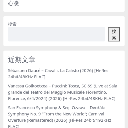
心凌
搜索
搜
索
近期文章
Sébastien Daucé – Cavalli: La Calisto (2026) [Hi-Res
24bit/48KHz FLAC]
Vanessa Goikoetxea – Puccini: Tosca, SC 69 (Live at Sala
grande del Teatro del Maggio Musicale Fiorentino,
Florence, 6/4/2024) (2026) [Hi-Res 24bit/48KHz FLAC]
San Francisco Symphony & Seiji Ozawa – Dvořák:
Symphony No. 9 “From the New World”; Carnival
Overture (Remastered) (2026) [Hi-Res 24bit/192KHz
FLAC]