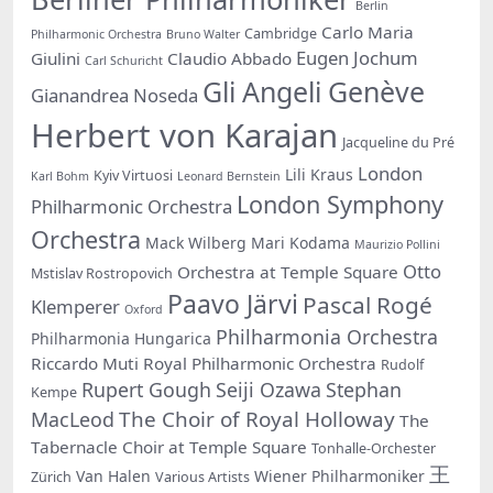
Berlin
Carlo Maria
Cambridge
Philharmonic Orchestra
Bruno Walter
Eugen Jochum
Giulini
Claudio Abbado
Carl Schuricht
Gli Angeli Genève
Gianandrea Noseda
Herbert von Karajan
Jacqueline du Pré
London
Lili Kraus
Kyiv Virtuosi
Karl Bohm
Leonard Bernstein
London Symphony
Philharmonic Orchestra
Orchestra
Mack Wilberg
Mari Kodama
Maurizio Pollini
Otto
Orchestra at Temple Square
Mstislav Rostropovich
Paavo Järvi
Pascal Rogé
Klemperer
Oxford
Philharmonia Orchestra
Philharmonia Hungarica
Riccardo Muti
Royal Philharmonic Orchestra
Rudolf
Rupert Gough
Seiji Ozawa
Stephan
Kempe
The Choir of Royal Holloway
MacLeod
The
Tabernacle Choir at Temple Square
Tonhalle-Orchester
王
Van Halen
Wiener Philharmoniker
Zürich
Various Artists