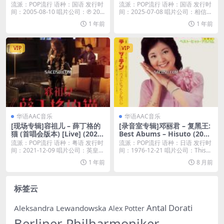
nes Plus M4A]
流派：POP流行 语种：国语 发行时
流派：POP流行 语种：国语 发行时
间：2005-08-10 唱片公司：℗ 20...
间：2025-07-08 唱片公司：相信音
乐...
1 年前
1 年前
VIP
VIP
华语AAC音乐
华语AAC音乐
[现场专辑]容祖儿 – 薛丁格的
[录音室专辑]邓丽君 – 复黑王:
猫 (首唱会版本) [Live] (2021)
Best Abums – Hisuto (201
[iTunes Plus M4A]
1) [iTunes Plus M4A]
流派：POP流行 语种：粤语 发行时
流派：POP流行 语种：日语 发行时
间：2021-12-09 唱片公司：英皇娱
间：1976-12-21 唱片公司：This...
乐...
1 年前
8 月前
标签云
Antal Dorati
Aleksandra Lewandowska
Alex Potter
Berliner Philharmoniker