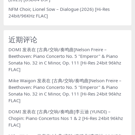
NFM Choir, Lionel Sow – Dialogue (2026) [Hi-Res
24bit/96KHz FLAC]
近期评论
DOMI
发表在
[古典/交响/奏鸣曲]Nelson Freire –
Beethoven: Piano Concerto No. 5 "Emperor" & Piano
Sonata No. 32 in C Minor, Op. 111 [Hi-Res 24bit 96khz
FLAC]
Mike Waigon
发表在
[古典/交响/奏鸣曲]Nelson Freire –
Beethoven: Piano Concerto No. 5 "Emperor" & Piano
Sonata No. 32 in C Minor, Op. 111 [Hi-Res 24bit 96khz
FLAC]
DOMI
发表在
[古典/交响/奏鸣曲]李云迪 (YUNDI) –
Chopin: Piano Concertos Nos 1 & 2 [Hi-Res 24bit 96khz
FLAC]