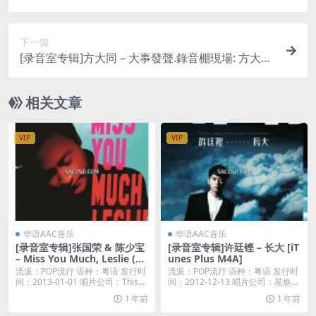
下一篇
[录音室专辑]方大同 – 大事發聲.錄音棚現場: 方大同
專場 [iTunes Plus M4A]
相关文章
VIP
VIP
华语AAC音乐
华语AAC音乐
[录音室专辑]张国荣 & 陈少宝
[录音室专辑]许廷铿 – 长大 [iT
– Miss You Much, Leslie (20
unes Plus M4A]
13) [iTunes Plus M4A]
流派：POP流行 语种：粤语 发行时
流派：POP流行 语种：粤语 发行时
间：2013-01-01 唱片公司：This...
间：2012-12-13 唱片公司：星焕国
际...
1 年前
1 年前