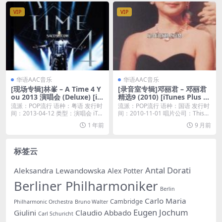
VIP
VIP
华语AAC音乐
华语AAC音乐
[现场专辑]林峯 – A Time 4 Y
[录音室专辑]邓丽君 – 邓丽君
ou 2013 演唱会 (Deluxe) [iT
精选9 (2010) [iTunes Plus M
unes Plus M4A]
4A]
流派：POP流行 语种：粤语 发行时
流派：POP流行 语种：国语 发行时
间：2013-04-12 类型：演唱会 iT...
间：2010-11-01 唱片公司：This...
1 年前
9 月前
标签云
Antal Dorati
Aleksandra Lewandowska
Alex Potter
Berliner Philharmoniker
Berlin
Carlo Maria
Cambridge
Philharmonic Orchestra
Bruno Walter
Eugen Jochum
Giulini
Claudio Abbado
Carl Schuricht