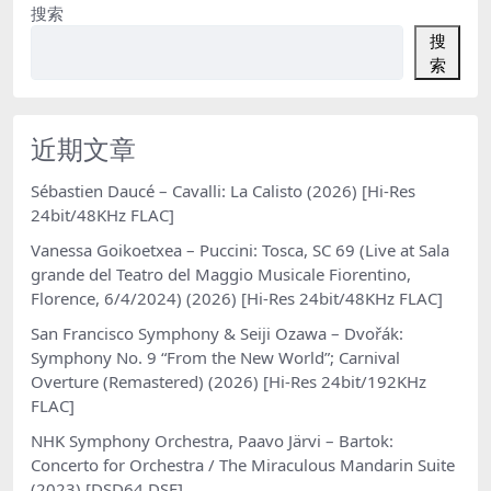
搜索
搜
索
近期文章
Sébastien Daucé – Cavalli: La Calisto (2026) [Hi-Res
24bit/48KHz FLAC]
Vanessa Goikoetxea – Puccini: Tosca, SC 69 (Live at Sala
grande del Teatro del Maggio Musicale Fiorentino,
Florence, 6/4/2024) (2026) [Hi-Res 24bit/48KHz FLAC]
San Francisco Symphony & Seiji Ozawa – Dvořák:
Symphony No. 9 “From the New World”; Carnival
Overture (Remastered) (2026) [Hi-Res 24bit/192KHz
FLAC]
NHK Symphony Orchestra, Paavo Järvi – Bartok:
Concerto for Orchestra / The Miraculous Mandarin Suite
(2023) [DSD64 DSF]