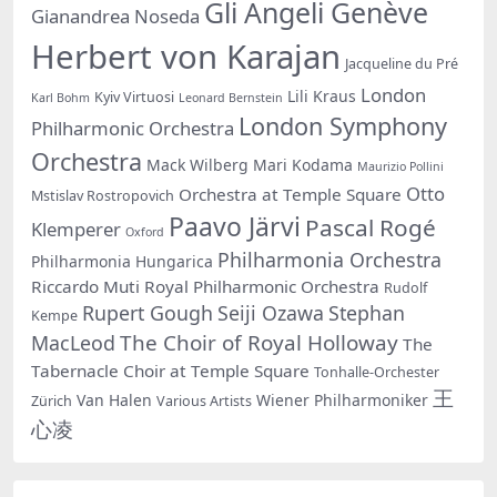
Gli Angeli Genève
Gianandrea Noseda
Herbert von Karajan
Jacqueline du Pré
London
Lili Kraus
Kyiv Virtuosi
Karl Bohm
Leonard Bernstein
London Symphony
Philharmonic Orchestra
Orchestra
Mack Wilberg
Mari Kodama
Maurizio Pollini
Otto
Orchestra at Temple Square
Mstislav Rostropovich
Paavo Järvi
Pascal Rogé
Klemperer
Oxford
Philharmonia Orchestra
Philharmonia Hungarica
Riccardo Muti
Royal Philharmonic Orchestra
Rudolf
Rupert Gough
Seiji Ozawa
Stephan
Kempe
The Choir of Royal Holloway
MacLeod
The
Tabernacle Choir at Temple Square
Tonhalle-Orchester
王
Van Halen
Wiener Philharmoniker
Zürich
Various Artists
心凌