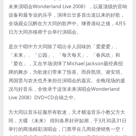
未来演唱会Wonderland Live 2008》，以最顶级的音响
设备和最专业的乐手，演绎出廿多首出道以来的好歌，
全场观众沉醉在方大同的歌声中。继香港站之後，4月5
日方大同亦移师于台举行演唱会。
是次个唱中方大同除了唱出令人回味的「爱爱爱」、
「未来」、「公园」、「每天每天」、「春风吹」和
「爱在」，又在半场演绎了Michael Jackson最经典招
牌的舞步，为歌迷们带来了惊喜。而薛凯琪、谢安琪、
周国贤与农夫也齐来担任演唱会的嘉宾。全晚现场的盛
况与好音乐，全收录于这张未来演唱会Wonderland
Live 2008》DVD+CD合辑之中。
方大同以音乐征服所有歌迷，天才横溢音乐小教父方大
同，大碟 《未来》 得到各界好评如潮，于3月30及31日
举行的两场精彩演唱会，门票早在几周前便销售一空！