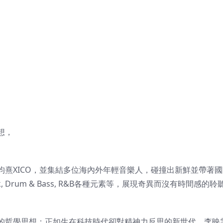
想，
熹XICO，並集結多位海內外年輕音樂人，碰撞出新鮮並帶著國
ock, Drum & Bass, R&B各種元素等，展現奇異而沒有時間感的聆
的哲學思想；正如生在科技時代卻對精神力反思的新世代，李映