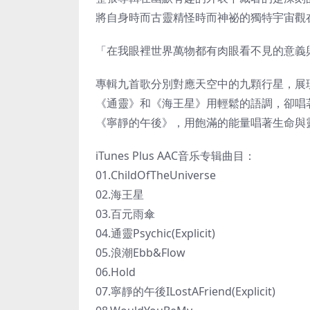
將自身時而古靈精怪時而神祕的獨特宇宙觀
「在我眼裡世界萬物都有肉眼看不見的意義
專輯九首歌分別對應天空中的九顆行星，展
《通靈》和《海王星》用輕鬆的語調，卻唱
《寧靜的午後》，用飽滿的能量唱著生命與
iTunes Plus AAC音乐专辑曲目：
01.ChildOfTheUniverse
02.海王星
03.百元雨傘
04.通靈Psychic(Explicit)
05.浪潮Ebb&Flow
06.Hold
07.寧靜的午後ILostAFriend(Explicit)