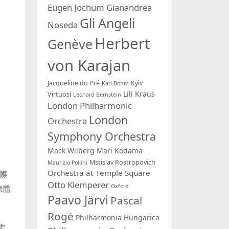
Eugen Jochum
Gianandrea
Gli Angeli
Noseda
Herbert
Genève
von Karajan
Jacqueline du Pré
Kyiv
Karl Bohm
Lili Kraus
Virtuosi
Leonard Bernstein
London Philharmonic
London
Orchestra
Symphony Orchestra
Mack Wilberg
Mari Kodama
Mstislav Rostropovich
Maurizio Pollini
Orchestra at Temple Square
際
Otto Klemperer
Oxford
聽體
Paavo Järvi
Pascal
Rogé
Philharmonia Hungarica
霏