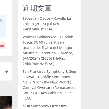
近期文章
Sébastien Daucé – Cavalli: La
盗
Calisto (2026) [Hi-Res
24bit/48KHz FLAC]
Vanessa Goikoetxea – Puccini:
Tosca, SC 69 (Live at Sala
(
0
)
grande del Teatro del Maggio
Musicale Fiorentino, Florence,
6/4/2024) (2026) [Hi-Res
24bit/48KHz FLAC]
San Francisco Symphony & Seiji
Ozawa – Dvořák: Symphony
No. 9 “From the New World”;
Carnival Overture (Remastered)
(2026) [Hi-Res 24bit/192KHz
FLAC]
NHK Symphony Orchestra,