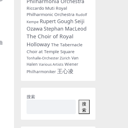
Philharmonia Orchestra
Riccardo Muti
Royal
Philharmonic Orchestra
Rudolf
Rupert Gough
Seiji
Kempe
Ozawa
Stephan MacLeod
The Choir of Royal
曲
Holloway
The Tabernacle
Choir at Temple Square
Van
Tonhalle-Orchester Zürich
Halen
Wiener
Various Artists
王心凌
Philharmoniker
搜索
搜
索