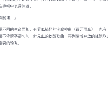
在專輯中表露無遺。
與關連。」
現不同的生命面相。有看似搞怪的洗腦神曲《百元雨傘》；也有
著不帶髒字卻句句一針見血的跩酷歌曲；再到情感奔放的搖滾歌
靈魂的輪迴。