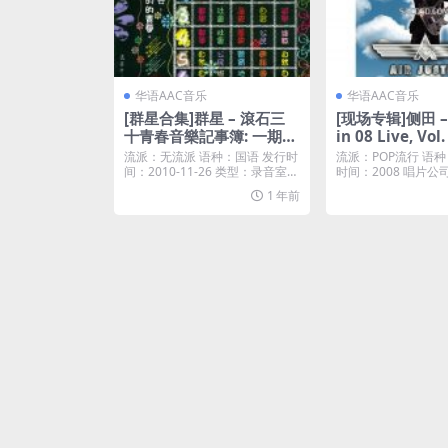
华语AAC音乐
华语AAC音乐
[群星合集]群星 – 滾石三
[现场专辑]侧田 – A
十青春音樂記事簿: 一期一
in 08 Live, Vol.
會 [iTunes Plus M4A]
s Plus M4A]
流派：无流派 语种：国语 发行时
流派：POP流行 语种
间：2010-11-26 类型：录音室专
时间：2008 唱片
辑 iT...
类型：现场...
1 年前