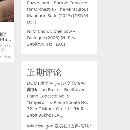
Paavo Järvi – Bartok: Concerto
for Orchestra / The Miraculous
Mandarin Suite (2023) [DSD64
DSF]
NFM Choir, Lionel Sow –
 別了
Dialogue (2026) [Hi-Res
Plus
24bit/96KHz FLAC]
语 发行
片公司：英
1 年前
近期评论
DOMI
发表在
[古典/交响/奏鸣
曲]Nelson Freire – Beethoven:
Piano Concerto No. 5
"Emperor" & Piano Sonata No.
32 in C Minor, Op. 111 [Hi-Res
24bit 96khz FLAC]
Mike Waigon
发表在
[古典/交响/