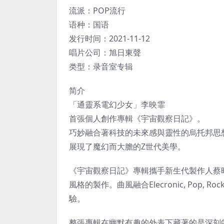
流派：POP流行
语种：国语
发行时间：2021-11-12
唱片公司：旭日東聲
类型：录音室专辑
简介
「通靈系電幻少女」李映霏
首張個人創作專輯《宇宙觀察日記》。
巧妙融合著科技的未來感與靈性的烏托邦思
展現了魔幻而大膽的Z世代美學。
《宇宙觀察日記》專輯攜手新生代製作人蔡昀
風格的製作。曲風融合Elecronic, Pop, R
驗。
整張專輯在幽默有趣的外表下藏著的是深刻