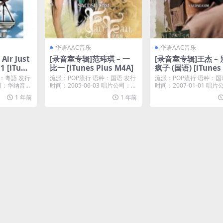
华语AAC音乐
华语AAC音乐
ir Just
[录音室专辑]范玮琪 – 一
[录音室专辑]王杰 –
 1 [iTune
比一 [iTunes Plus M4A]
疯子 (国语) [iTunes 
M4A]
：粵語 发行
流派：POP流行 语种：国语 发行
流派：POP流行 语种：国
公司：华纳音乐
时间：2005-06-03 唱片公司：福
时间：2007-01-01 唱
茂唱片...
皇唱片...
1 年前
1 年前