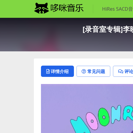
HiRes SACD
[录音室专辑]李映霏 
详情介绍
常见问题
评