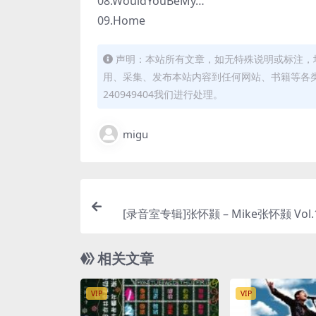
08.WouldYouBeMy…
09.Home
声明：本站所有文章，如无特殊说明或标注，
用、采集、发布本站内容到任何网站、书籍等各
240949404我们进行处理。
migu
[录音室专辑]张怀颢 – Mike张怀颢 Vol
辑 (2021) [iTunes P
相关文章
VIP
VIP