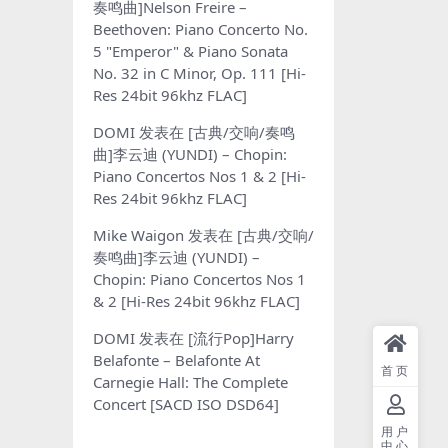
奏鸣曲]Nelson Freire –
Beethoven: Piano Concerto No.
5 "Emperor" & Piano Sonata
No. 32 in C Minor, Op. 111 [Hi-
Res 24bit 96khz FLAC]
DOMI
发表在
[古典/交响/奏鸣
曲]李云迪 (YUNDI) – Chopin:
Piano Concertos Nos 1 & 2 [Hi-
Res 24bit 96khz FLAC]
Mike Waigon
发表在
[古典/交响/
奏鸣曲]李云迪 (YUNDI) –
Chopin: Piano Concertos Nos 1
& 2 [Hi-Res 24bit 96khz FLAC]
DOMI
发表在
[流行Pop]Harry
Belafonte – Belafonte At
首页
Carnegie Hall: The Complete
Concert [SACD ISO DSD64]
用户
中心