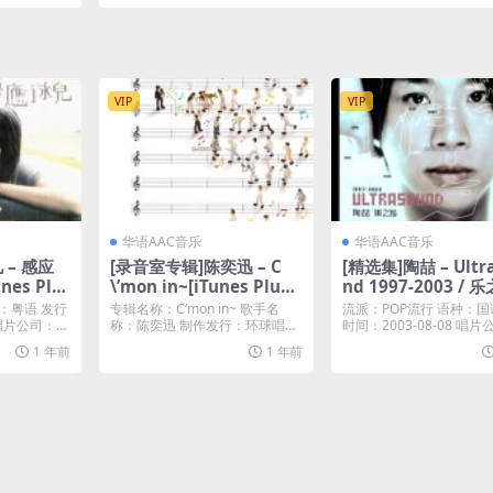
VIP
VIP
华语AAC音乐
华语AAC音乐
 – 感应
[录音室专辑]陈奕迅 – C
[精选集]陶喆 – Ultr
unes Plu
\’mon in~[iTunes Plus
nd 1997-2003 / 乐
M4A]
Tunes Plus M4A]
：粤语 发行
专辑名称：C’mon in~ 歌手名
流派：POP流行 语种：国
1 唱片公司：英
称：陈奕迅 制作发行：环球唱片
时间：2003-08-08 唱
...
&nb...
1 年前
1 年前