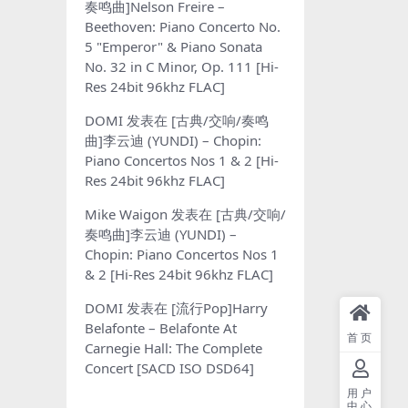
奏鸣曲]Nelson Freire –
Beethoven: Piano Concerto No.
5 "Emperor" & Piano Sonata
No. 32 in C Minor, Op. 111 [Hi-
Res 24bit 96khz FLAC]
DOMI
发表在
[古典/交响/奏鸣
曲]李云迪 (YUNDI) – Chopin:
Piano Concertos Nos 1 & 2 [Hi-
Res 24bit 96khz FLAC]
Mike Waigon
发表在
[古典/交响/
奏鸣曲]李云迪 (YUNDI) –
Chopin: Piano Concertos Nos 1
& 2 [Hi-Res 24bit 96khz FLAC]
DOMI
发表在
[流行Pop]Harry
Belafonte – Belafonte At
首页
Carnegie Hall: The Complete
Concert [SACD ISO DSD64]
用户
中心