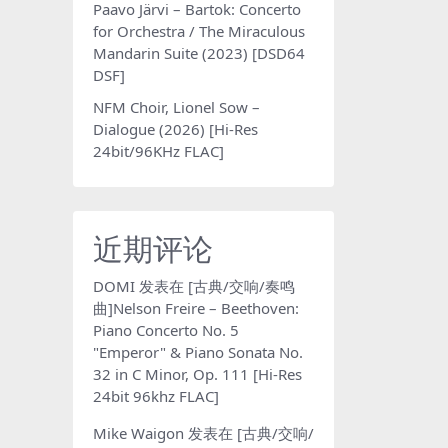
Paavo Järvi – Bartok: Concerto
for Orchestra / The Miraculous
Mandarin Suite (2023) [DSD64
DSF]
NFM Choir, Lionel Sow –
Dialogue (2026) [Hi-Res
24bit/96KHz FLAC]
近期评论
DOMI
发表在
[古典/交响/奏鸣
曲]Nelson Freire – Beethoven:
Piano Concerto No. 5
"Emperor" & Piano Sonata No.
32 in C Minor, Op. 111 [Hi-Res
24bit 96khz FLAC]
Mike Waigon
发表在
[古典/交响/