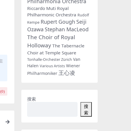
Philharmonia Orchestra
Riccardo Muti
Royal
Philharmonic Orchestra
Rudolf
Rupert Gough
Seiji
Kempe
Ozawa
Stephan MacLeod
The Choir of Royal
Holloway
The Tabernacle
Choir at Temple Square
Van
Tonhalle-Orchester Zürich
盗
Halen
Wiener
Various Artists
王心凌
Philharmoniker
(
0
)
搜索
搜
索