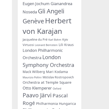
Eugen Jochum
Gianandrea
Gli Angeli
Noseda
Herbert
Genève
von Karajan
Jacqueline du Pré
Kyiv
Karl Bohm
Lili Kraus
Virtuosi
Leonard Bernstein
London Philharmonic
London
Orchestra
Symphony Orchestra
Mack Wilberg
Mari Kodama
Mstislav Rostropovich
Maurizio Pollini
Orchestra at Temple Square
Otto Klemperer
Oxford
Paavo Järvi
Pascal
Rogé
Philharmonia Hungarica