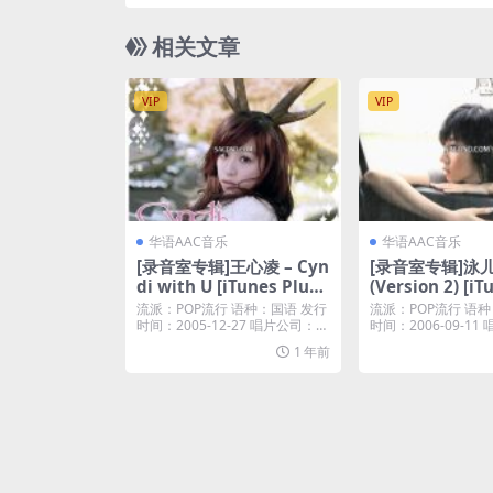
相关文章
VIP
VIP
华语AAC音乐
华语AAC音乐
[录音室专辑]王心凌 – Cyn
[录音室专辑]泳儿
di with U [iTunes Plus
(Version 2) [iT
M4A]
s M4A]
流派：POP流行 语种：国语 发行
流派：POP流行 语种
时间：2005-12-27 唱片公司：D
时间：2006-09-1
So...
皇唱片...
1 年前