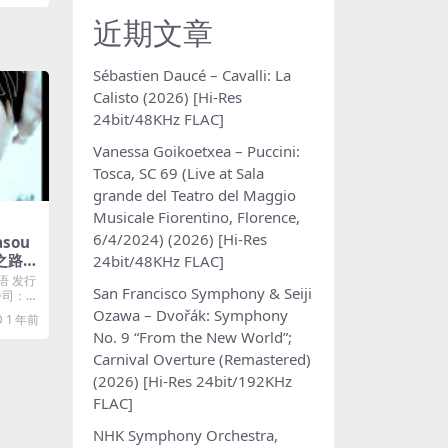
近期文章
Sébastien Daucé – Cavalli: La
Calisto (2026) [Hi-Res
24bit/48KHz FLAC]
Vanessa Goikoetxea – Puccini:
Tosca, SC 69 (Live at Sala
grande del Teatro del Maggio
Musicale Fiorentino, Florence,
6/4/2024) (2026) [Hi-Res
asou
之路 [i
24bit/48KHz FLAC]
语 发行
San Francisco Symphony & Seiji
片公司：℗
Ozawa – Dvořák: Symphony
1 年前
No. 9 “From the New World”;
Carnival Overture (Remastered)
(2026) [Hi-Res 24bit/192KHz
FLAC]
NHK Symphony Orchestra,