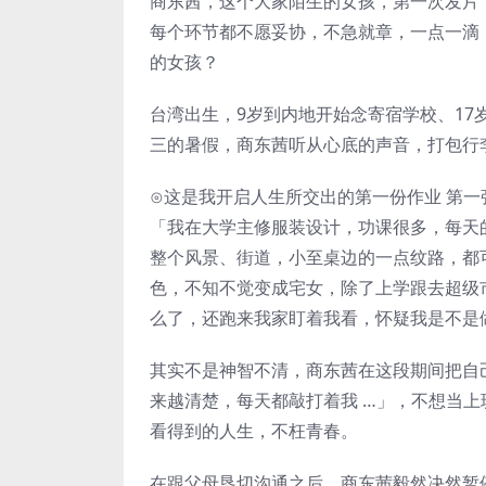
商东茜，这个大家陌生的女孩，第一次发片
每个环节都不愿妥协，不急就章，一点一滴
的女孩？
台湾出生，9岁到内地开始念寄宿学校、1
三的暑假，商东茜听从心底的声音，打包行李
⊙这是我开启人生所交出的第一份作业 第一
「我在大学主修服装设计，功课很多，每天
整个风景、街道，小至桌边的一点纹路，都
色，不知不觉变成宅女，除了上学跟去超级
么了，还跑来我家盯着我看，怀疑我是不是
其实不是神智不清，商东茜在这段期间把自
来越清楚，每天都敲打着我 …」，不想当
看得到的人生，不枉青春。
在跟父母恳切沟通之后，商东茜毅然决然暂