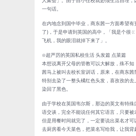
人聚会」。由于自小住校就必须生活自理，
一句话。
在内地念到国中毕业，商东茜一方面希望有
了)，于是申请到英国的高中，「我是个很
飞机，我的眼泪就掉下来了」。
⊙超严厉的英国私校生活 头发篇 点菜篇
本想说离开父母的管教可以大解放，殊不知
茜马上被叫去校长室训话，原来，在商东茜
特别去染了一整头橘红色头发，喜孜孜的去
染回了黑色。
由于学校在英国韦尔斯，那边的英文有特殊
语交谈，完全不能说任何其它语言，只要被
但是用餐时间就完了，一定要说出菜名才可以点菜，
去厨房看今天菜色，把菜名写给我，让我背起