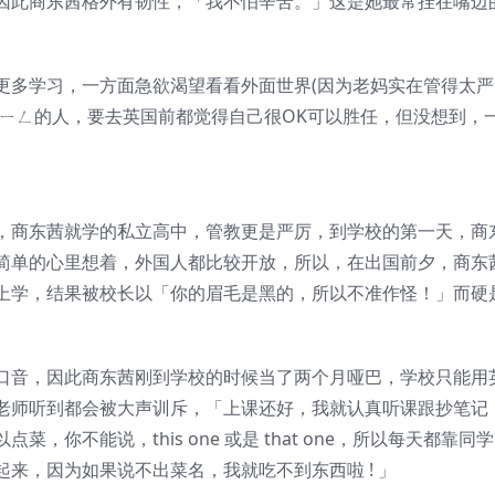
因此商东茜格外有韧性，「我不怕辛苦。」这是她最常挂在嘴边
更多学习，一方面急欲渴望看看外面世界(因为老妈实在管得太严
ㄍㄧㄥ的人，要去英国前都觉得自己很OK可以胜任，但没想到，
，商东茜就学的私立高中，管教更是严厉，到学校的第一天，商
简单的心里想着，外国人都比较开放，所以，在出国前夕，商东
上学，结果被校长以「你的眉毛是黑的，所以不准作怪！」而硬
口音，因此商东茜刚到学校的时候当了两个月哑巴，学校只能用
老师听到都会被大声训斥，「上课还好，我就认真听课跟抄笔记
你不能说，this one 或是 that one，所以每天都靠同
来，因为如果说不出菜名，我就吃不到东西啦 ! 」