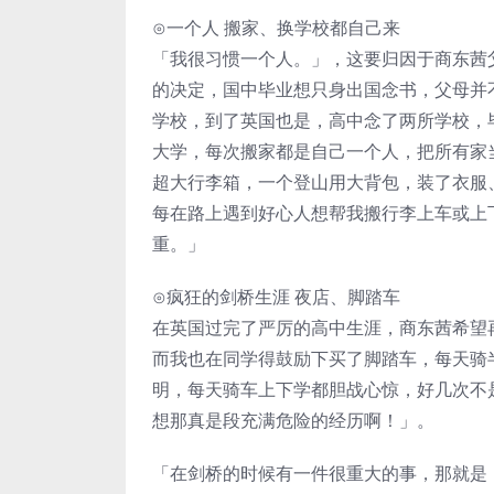
⊙一个人 搬家、换学校都自己来
「我很习惯一个人。」，这要归因于商东茜
的决定，国中毕业想只身出国念书，父母并
学校，到了英国也是，高中念了两所学校，
大学，每次搬家都是自己一个人，把所有家当
超大行李箱，一个登山用大背包，装了衣服
每在路上遇到好心人想帮我搬行李上车或上
重。」
⊙疯狂的剑桥生涯 夜店、脚踏车
在英国过完了严厉的高中生涯，商东茜希望
而我也在同学得鼓励下买了脚踏车，每天骑
明，每天骑车上下学都胆战心惊，好几次不
想那真是段充满危险的经历啊！」。
「在剑桥的时候有一件很重大的事，那就是