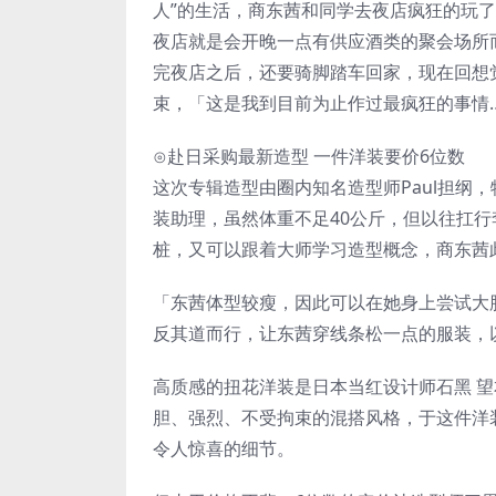
人”的生活，商东茜和同学去夜店疯狂的玩
夜店就是会开晚一点有供应酒类的聚会场所
完夜店之后，还要骑脚踏车回家，现在回想
束，「这是我到目前为止作过最疯狂的事情
⊙赴日采购最新造型 一件洋装要价6位数
这次专辑造型由圈内知名造型师Paul担纲
装助理，虽然体重不足40公斤，但以往扛
桩，又可以跟着大师学习造型概念，商东茜
「东茜体型较瘦，因此可以在她身上尝试大
反其道而行，让东茜穿线条松一点的服装，
高质感的扭花洋装是日本当红设计师石黑 望本季作品，
胆、强烈、不受拘束的混搭风格，于这件洋
令人惊喜的细节。