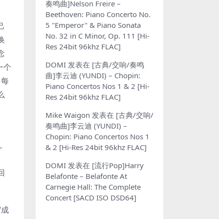
奏鸣曲]Nelson Freire –
Beethoven: Piano Concerto No.
5 "Emperor" & Piano Sonata
己
No. 32 in C Minor, Op. 111 [Hi-
换
Res 24bit 96khz FLAC]
念
DOMI
发表在
[古典/交响/奏鸣
一个
曲]李云迪 (YUNDI) – Chopin:
「每
Piano Concertos Nos 1 & 2 [Hi-
么
Res 24bit 96khz FLAC]
Mike Waigon
发表在
[古典/交响/
奏鸣曲]李云迪 (YUNDI) –
Chopin: Piano Concertos Nos 1
，
& 2 [Hi-Res 24bit 96khz FLAC]
DOMI
发表在
[流行Pop]Harry
回
Belafonte – Belafonte At
Carnegie Hall: The Complete
Concert [SACD ISO DSD64]
“成