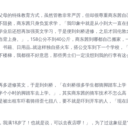
父母的特殊教育方式，虽然管教非常严厉，但却很尊重商东茜自
不阻挠，商东茜只身负笈求学，「我印象中就是从小到大一直在
毕业后还想再加强英文学习，于是便到剑桥进修，之后才回伦敦
背上身。」，158公分不到40公斤，商东茜到哪都自己搬家，
、书籍、日用品..就这样独自搭火车，搭公交车到下一个学校，
下楼梯，我都很不好意思，那些男士们一定没想到我的行李有这
再多进修英文，于是到剑桥，「在剑桥很多学生都骑脚踏车上学
半个小时的脚踏车去上学。」，其实商东茜的骑车技术不怎么高
是被出租车吓着骑得歪七扭八，要不就是吓到开车的人，「现在
，我满18岁了！也就是说，可以去夜店啰！」，为了过这象征是