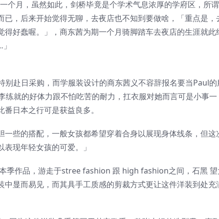
了一个月，虽然如此，剑桥毕竟是个学术气息浓厚的学府区，所
而已，后来开始觉得无聊，去夜店也不知到要做啥，「重点是，
觉得好蠢喔。」，商东茜为期一个月骑脚踏车去夜店的生涯就此
…」
，特别赴日采购，而学服装设计的商东茜义不容辞报名要当Paul的
行李练就的好体力跟不怕吃苦的耐力，扛衣服对她而言可是小事一
此番日本之行可是获益良多。
胆一些的搭配，一般女孩都希望穿着合身以展现身体线条，但这
以表现年轻女孩的可爱。」
游走于stree fashion 跟 high fashion之间，石黑 
装中显而易见，而其具手工质感的剪裁方式更让这件洋装到处充