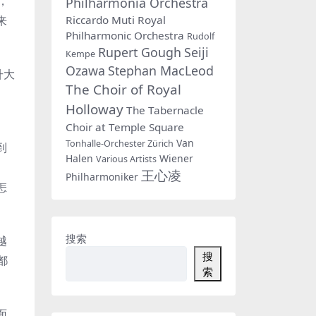
，
Philharmonia Orchestra
Riccardo Muti
Royal
来
Philharmonic Orchestra
Rudolf
Rupert Gough
Seiji
Kempe
Ozawa
Stephan MacLeod
升大
The Choir of Royal
Holloway
The Tabernacle
Choir at Temple Square
Van
Tonhalle-Orchester Zürich
到
Halen
Wiener
Various Artists
王心凌
Philharmoniker
怎
搜索
越
搜
都
索
面