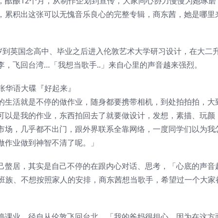
，酝酿12个月，从制作企划到宣传，大家同心协力慢慢为她琢磨
，累积出这张可以无愧音乐良心的完整专辑，商东茜，她是哪里
7岁到英国念高中、毕业之后进入伦敦艺术大学研习设计，在大二
，飞回台湾…「我想当歌手..」来自心里的声音越来强烈。
张华语大碟『好起来』
的生活就是不停的做作业，随身都要携带相机，到处拍拍拍，大
可以是我的作业，东西拍回去了就要做设计，发想，素描、玩颜
市场，几乎都不出门，跟外界联系全靠网络，一度同学们以为我
做作业做到神智不清了呢。」
己螫居，其实是自己不停的在跟内心对话、思考，「心底的声音
上班族、不想按照家人的安排，商东茜想当歌手，希望过一个大家
停课业，径自从伦敦飞回台北，「我的爸妈很担心，因为在这方