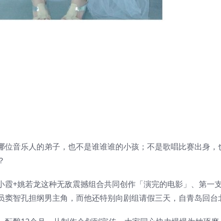
哪位音乐人的弟子，也不是谁谁谁的小孩；不是歌唱比赛出身，
？
小霞+姚若龙这种无敌震撼组合共同创作「演完的电影」、第一
员窦智孔担纲男主角，而他还特别向剧组请假三天，自青岛回台北