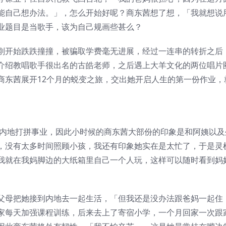
能自己想办法。」，怎么开始好呢？商东茜想了想，「我就想说
业题目是当歌手，该为自己规画些甚么？
刚开始跌跌撞撞，被骗取学费毫无进展，经过一连串的转折之后
介绍教唱歌手很出名的古皓老师，之后遇上大羊文化的两位唱片
商东茜展开12个月的蜕变之旅，交出她开启人生的第一份作业，
在内地打拼事业，因此小时候的商东茜大部份的印象是和阿姨以及
，没有太多时间照顾小孩，我还有印象她实在是太忙了，于是灵
我就在我妈脚边的大纸箱里自己一个人玩，这样可以随时看到妈
父母把她接到内地去一起生活，「但我还是没办法跟爸妈一起住
家每天加强课程训练，后来去上了寄宿小学，一个月回家一次跟