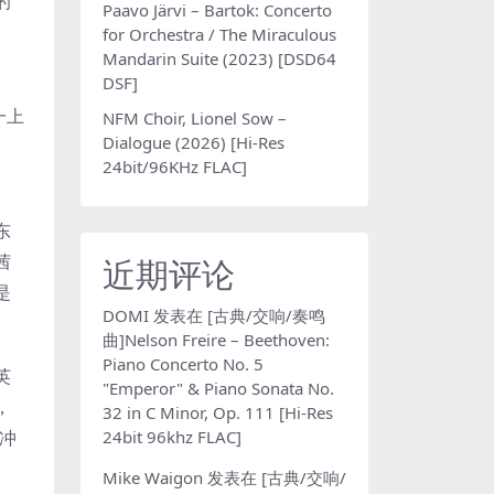
的
Paavo Järvi – Bartok: Concerto
for Orchestra / The Miraculous
Mandarin Suite (2023) [DSD64
DSF]
一上
NFM Choir, Lionel Sow –
Dialogue (2026) [Hi-Res
24bit/96KHz FLAC]
东
茜
近期评论
是
DOMI
发表在
[古典/交响/奏鸣
曲]Nelson Freire – Beethoven:
Piano Concerto No. 5
英
"Emperor" & Piano Sonata No.
，
32 in C Minor, Op. 111 [Hi-Res
24bit 96khz FLAC]
学冲
Mike Waigon
发表在
[古典/交响/