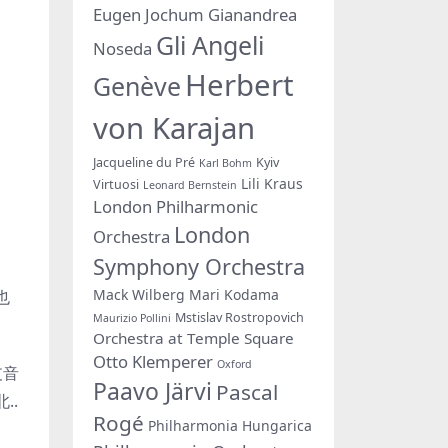
Eugen Jochum
Gianandrea
Gli Angeli
Noseda
Herbert
Genève
von Karajan
Jacqueline du Pré
Kyiv
Karl Bohm
Lili Kraus
Virtuosi
Leonard Bernstein
London Philharmonic
London
Orchestra
Symphony Orchestra
Mack Wilberg
Mari Kodama
也
Mstislav Rostropovich
Maurizio Pollini
Orchestra at Temple Square
Otto Klemperer
Oxford
支音
Paavo Järvi
Pascal
..
Rogé
Philharmonia Hungarica