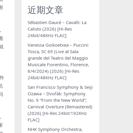
近期文章
用
Sébastien Daucé – Cavalli: La
Calisto (2026) [Hi-Res
，
24bit/48KHz FLAC]
圈
Vanessa Goikoetxea – Puccini:
就
Tosca, SC 69 (Live at Sala
grande del Teatro del Maggio
Musicale Fiorentino, Florence,
6/4/2024) (2026) [Hi-Res
外
24bit/48KHz FLAC]
机
San Francisco Symphony & Seiji
Ozawa – Dvořák: Symphony
妈
No. 9 “From the New World”;
Carnival Overture (Remastered)
(2026) [Hi-Res 24bit/192KHz
，
FLAC]
家
NHK Symphony Orchestra,