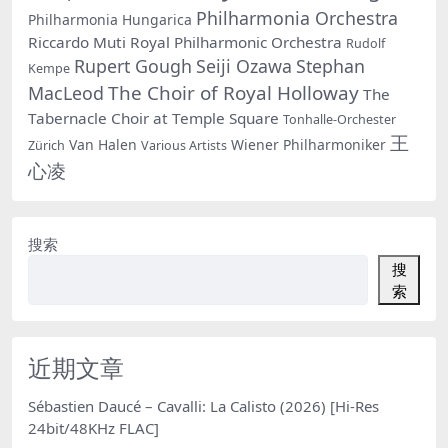
Philharmonia Orchestra
Philharmonia Hungarica
Riccardo Muti
Royal Philharmonic Orchestra
Rudolf
Rupert Gough
Seiji Ozawa
Stephan
Kempe
The Choir of Royal Holloway
MacLeod
The
Tabernacle Choir at Temple Square
Tonhalle-Orchester
王
Van Halen
Wiener Philharmoniker
Zürich
Various Artists
心凌
搜索
搜
索
近期文章
Sébastien Daucé – Cavalli: La Calisto (2026) [Hi-Res
24bit/48KHz FLAC]