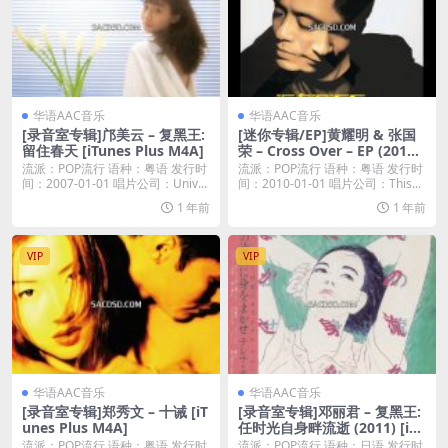
华语AAC音乐
华语AAC音乐
[录音室专辑]邝美云 – 复黑王:
[迷你专辑/EP]黄耀明 & 张国
留住春天 [iTunes Plus M4A]
荣 – Cross Over – EP (2010)
[iTunes Plus M4A]
流派：POP流行 语种：粤语 发行时
流派：POP流行 语种：粤语 发行时
间：2007-01-01 唱片公司：Univ...
间：2010-01-01 唱片公司：This...
1 年前
1 年前
VIP
VIP
华语AAC音乐
华语AAC音乐
[录音室专辑]郑秀文 – 十诫 [iT
[录音室专辑]邓丽君 – 复黑王:
unes Plus M4A]
任时光自身畔流逝 (2011) [iTu
nes Plus M4A]
流派：POP流行 语种：粤语 发行时
流派：POP流行 语种：日语 发行时