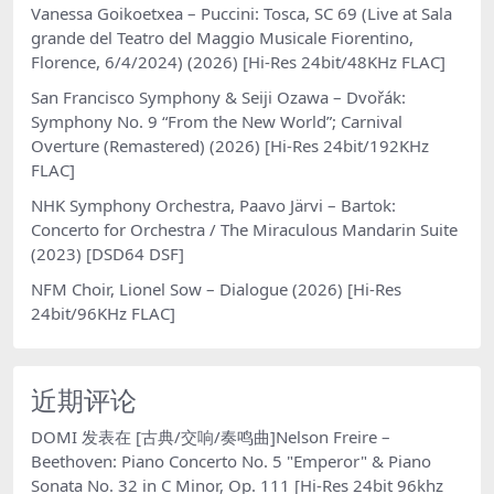
Vanessa Goikoetxea – Puccini: Tosca, SC 69 (Live at Sala
grande del Teatro del Maggio Musicale Fiorentino,
Florence, 6/4/2024) (2026) [Hi-Res 24bit/48KHz FLAC]
San Francisco Symphony & Seiji Ozawa – Dvořák:
Symphony No. 9 “From the New World”; Carnival
Overture (Remastered) (2026) [Hi-Res 24bit/192KHz
FLAC]
NHK Symphony Orchestra, Paavo Järvi – Bartok:
Concerto for Orchestra / The Miraculous Mandarin Suite
(2023) [DSD64 DSF]
NFM Choir, Lionel Sow – Dialogue (2026) [Hi-Res
24bit/96KHz FLAC]
近期评论
DOMI
发表在
[古典/交响/奏鸣曲]Nelson Freire –
Beethoven: Piano Concerto No. 5 "Emperor" & Piano
Sonata No. 32 in C Minor, Op. 111 [Hi-Res 24bit 96khz