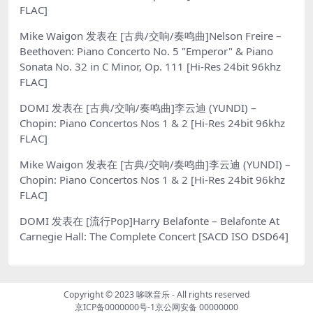
FLAC]
Mike Waigon
发表在
[古典/交响/奏鸣曲]Nelson Freire –
Beethoven: Piano Concerto No. 5 "Emperor" & Piano
Sonata No. 32 in C Minor, Op. 111 [Hi-Res 24bit 96khz
FLAC]
DOMI
发表在
[古典/交响/奏鸣曲]李云迪 (YUNDI) –
Chopin: Piano Concertos Nos 1 & 2 [Hi-Res 24bit 96khz
FLAC]
Mike Waigon
发表在
[古典/交响/奏鸣曲]李云迪 (YUNDI) –
Chopin: Piano Concertos Nos 1 & 2 [Hi-Res 24bit 96khz
FLAC]
DOMI
发表在
[流行Pop]Harry Belafonte – Belafonte At
Carnegie Hall: The Complete Concert [SACD ISO DSD64]
Copyright © 2023
哆咪音乐
- All rights reserved
京ICP备0000000号-1
京公网安备 00000000