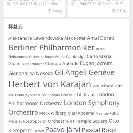
间：2018-04-01 唱片公司：华星唱
间：1986-07-31 唱片公司：℗ 20...
片...
1 年前
8 月前
标签云
Antal Dorati
Aleksandra Lewandowska
Alex Potter
Berliner Philharmoniker
Berlin
Carlo Maria
Cambridge
Philharmonic Orchestra
Bruno Walter
Eugen Jochum
Giulini
Claudio Abbado
Carl Schuricht
Gli Angeli Genève
Gianandrea Noseda
Herbert von Karajan
Jacqueline du Pré
London
Lili Kraus
Kyiv Virtuosi
Karl Bohm
Leonard Bernstein
London Symphony
Philharmonic Orchestra
Orchestra
Mack Wilberg
Mari Kodama
Maurizio Pollini
Otto
Orchestra at Temple Square
Mstislav Rostropovich
Paavo Järvi
Pascal Rogé
Klemperer
Oxford