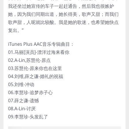
我还坐过她宣传的车子一起赶通告，然后我也很嫉妒
她，因为我们同期出道，她长得美，歌声又甜；而我们
歌声甜，人呢就比较酸。我是她的歌迷，也希望她快点
复出。”
iTunes Plus AAC音乐专辑曲目：
01.马丽[演员]-漂洋过海来看你
02.A-Lin,苏慧伦-原点
03.苏慧伦-原来你也在这里
04.刘维,薛之谦-婚礼的祝福
05.刘维-冲动
06.李慧珍-追梦赤子心
07.薛之谦-遗憾
08.A-Lin-讨厌
09.李慧珍-头发乱了