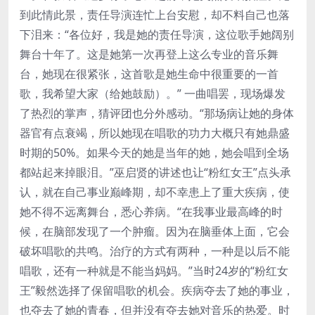
到此情此景，责任导演连忙上台安慰，却不料自己也落
下泪来：“各位好，我是她的责任导演，这位歌手她阔别
舞台十年了。这是她第一次再登上这么专业的音乐舞
台，她现在很紧张，这首歌是她生命中很重要的一首
歌，我希望大家（给她鼓励）。” 一曲唱罢，现场爆发
了热烈的掌声，猜评团也分外感动。“那场病让她的身体
器官有点衰竭，所以她现在唱歌的功力大概只有她鼎盛
时期的50%。如果今天的她是当年的她，她会唱到全场
都站起来掉眼泪。”巫启贤的讲述也让“粉红女王”点头承
认，就在自己事业巅峰期，却不幸患上了重大疾病，使
她不得不远离舞台，悉心养病。“在我事业最高峰的时
候，在脑部发现了一个肿瘤。因为在脑垂体上面，它会
破坏唱歌的共鸣。治疗的方式有两种，一种是以后不能
唱歌，还有一种就是不能当妈妈。”当时24岁的“粉红女
王”毅然选择了保留唱歌的机会。疾病夺去了她的事业，
也夺去了她的青春，但并没有夺去她对音乐的热爱。时