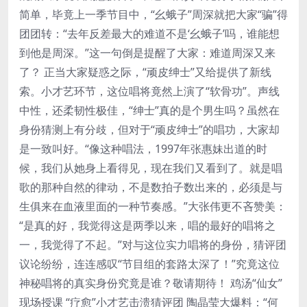
简单，毕竟上一季节目中，“幺蛾子”周深就把大家“骗”得
团团转：“去年反差最大的难道不是‘幺蛾子’吗，谁能想
到他是周深。”这一句倒是提醒了大家：难道周深又来
了？ 正当大家疑惑之际，“顽皮绅士”又给提供了新线
索。小才艺环节，这位唱将竟然上演了“软骨功”。声线
中性，还柔韧性极佳，“绅士”真的是个男生吗？虽然在
身份猜测上有分歧，但对于“顽皮绅士”的唱功，大家却
是一致叫好。“像这种唱法，1997年张惠妹出道的时
候，我们从她身上看得见，现在我们又看到了。就是唱
歌的那种自然的律动，不是数拍子数出来的，必须是与
生俱来在血液里面的一种节奏感。”大张伟更不吝赞美：
“是真的好，我觉得这是两季以来，唱的最好的唱将之
一，我觉得了不起。”对与这位实力唱将的身份，猜评团
议论纷纷，连连感叹“节目组的套路太深了！”究竟这位
神秘唱将的真实身份究竟是谁？敬请期待！ 鸡汤“仙女”
现场授课 “疗愈”小才艺击溃猜评团 陶晶莹大爆料：“何