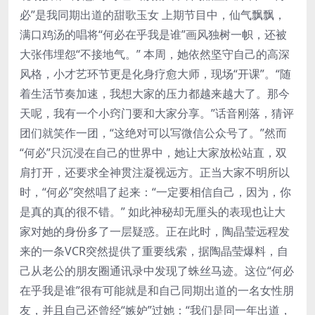
必”是我同期出道的甜歌玉女 上期节目中，仙气飘飘，
满口鸡汤的唱将“何必在乎我是谁”画风独树一帜，还被
大张伟埋怨“不接地气。” 本周，她依然坚守自己的高深
风格，小才艺环节更是化身疗愈大师，现场“开课”。“随
着生活节奏加速，我想大家的压力都越来越大了。那今
天呢，我有一个小窍门要和大家分享。”话音刚落，猜评
团们就笑作一团，“这绝对可以写微信公众号了。”然而
“何必”只沉浸在自己的世界中，她让大家放松站直，双
肩打开，还要求全神贯注凝视远方。正当大家不明所以
时，“何必”突然唱了起来：“一定要相信自己，因为，你
是真的真的很不错。” 如此神秘却无厘头的表现也让大
家对她的身份多了一层疑惑。正在此时，陶晶莹远程发
来的一条VCR突然提供了重要线索，据陶晶莹爆料，自
己从老公的朋友圈通讯录中发现了蛛丝马迹。这位“何必
在乎我是谁”很有可能就是和自己同期出道的一名女性朋
友，并且自己还曾经“嫉妒”过她：“我们是同一年出道，