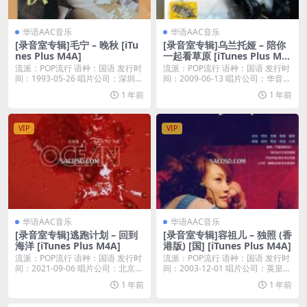
华语AAC音乐
华语AAC音乐
[录音室专辑]毛宁 – 晚秋 [iTu
[录音室专辑]乌兰托娅 – 陪你
nes Plus M4A]
一起看草原 [iTunes Plus M4
A]
流派：POP流行 语种：国语 发行时
流派：POP流行 语种：国语 发行时
间：1993-05-26 唱片公司：深圳市
间：2009-06-13 唱片公司：华音鼎
声...
天...
1 年前
1 年前
VIP
VIP
华语AAC音乐
华语AAC音乐
[录音室专辑]逃跑计划 – 回到
[录音室专辑]容祖儿 – 独照 (香
海洋 [iTunes Plus M4A]
港版) [国] [iTunes Plus M4A]
流派：POP流行 语种：国语 发行时
流派：POP流行 语种：国语 发行时
间：2021-09-06 唱片公司：北京东
间：2003-12-01 唱片公司：英皇唱
亚...
片...
1 年前
1 年前