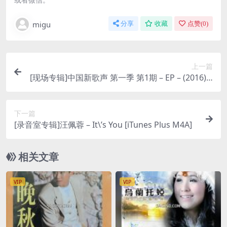
migu
分享
收藏
点赞(
0
)
上一篇
[现场专辑]中国新歌声 第一季 第1期 – EP – (2016) [i
Tunes Plus AAC]
下一篇
[录音室专辑]汪佩蓉 – It\’s You [iTunes Plus M4A]
相关文章
VIP
VIP