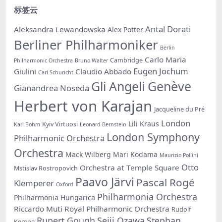
标签云
Antal Dorati
Aleksandra Lewandowska
Alex Potter
Berliner Philharmoniker
Berlin
Carlo Maria
Cambridge
Philharmonic Orchestra
Bruno Walter
Eugen Jochum
Giulini
Claudio Abbado
Carl Schuricht
Gli Angeli Genève
Gianandrea Noseda
Herbert von Karajan
Jacqueline du Pré
London
Lili Kraus
Kyiv Virtuosi
Karl Bohm
Leonard Bernstein
London Symphony
Philharmonic Orchestra
Orchestra
Mack Wilberg
Mari Kodama
Maurizio Pollini
Otto
Orchestra at Temple Square
Mstislav Rostropovich
Paavo Järvi
Pascal Rogé
Klemperer
Oxford
Philharmonia Orchestra
Philharmonia Hungarica
Riccardo Muti
Royal Philharmonic Orchestra
Rudolf
Rupert Gough
Seiji Ozawa
Stephan
Kempe