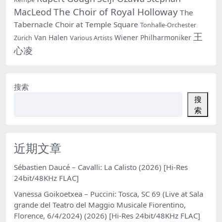
The Choir of Royal Holloway
MacLeod
The
Tabernacle Choir at Temple Square
Tonhalle-Orchester
王
Van Halen
Wiener Philharmoniker
Zürich
Various Artists
心凌
搜索
搜
索
近期文章
Sébastien Daucé – Cavalli: La Calisto (2026) [Hi-Res
24bit/48KHz FLAC]
Vanessa Goikoetxea – Puccini: Tosca, SC 69 (Live at Sala
grande del Teatro del Maggio Musicale Fiorentino,
Florence, 6/4/2024) (2026) [Hi-Res 24bit/48KHz FLAC]