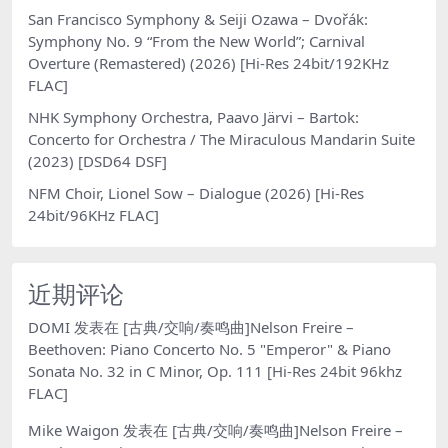
San Francisco Symphony & Seiji Ozawa – Dvořák:
Symphony No. 9 “From the New World”; Carnival
Overture (Remastered) (2026) [Hi-Res 24bit/192KHz
FLAC]
NHK Symphony Orchestra, Paavo Järvi – Bartok:
Concerto for Orchestra / The Miraculous Mandarin Suite
(2023) [DSD64 DSF]
NFM Choir, Lionel Sow – Dialogue (2026) [Hi-Res
24bit/96KHz FLAC]
近期评论
DOMI
发表在
[古典/交响/奏鸣曲]Nelson Freire –
Beethoven: Piano Concerto No. 5 "Emperor" & Piano
Sonata No. 32 in C Minor, Op. 111 [Hi-Res 24bit 96khz
FLAC]
Mike Waigon
发表在
[古典/交响/奏鸣曲]Nelson Freire –