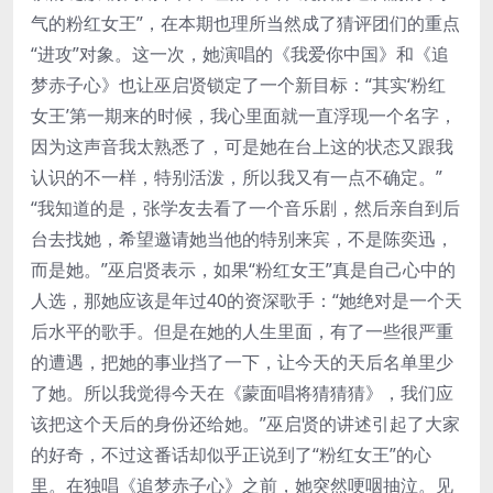
气的粉红女王”，在本期也理所当然成了猜评团们的重点
“进攻”对象。这一次，她演唱的《我爱你中国》和《追
梦赤子心》也让巫启贤锁定了一个新目标：“其实‘粉红
女王’第一期来的时候，我心里面就一直浮现一个名字，
因为这声音我太熟悉了，可是她在台上这的状态又跟我
认识的不一样，特别活泼，所以我又有一点不确定。”
“我知道的是，张学友去看了一个音乐剧，然后亲自到后
台去找她，希望邀请她当他的特别来宾，不是陈奕迅，
而是她。”巫启贤表示，如果“粉红女王”真是自己心中的
人选，那她应该是年过40的资深歌手：“她绝对是一个天
后水平的歌手。但是在她的人生里面，有了一些很严重
的遭遇，把她的事业挡了一下，让今天的天后名单里少
了她。所以我觉得今天在《蒙面唱将猜猜猜》，我们应
该把这个天后的身份还给她。”巫启贤的讲述引起了大家
的好奇，不过这番话却似乎正说到了“粉红女王”的心
里。在独唱《追梦赤子心》之前，她突然哽咽抽泣。见