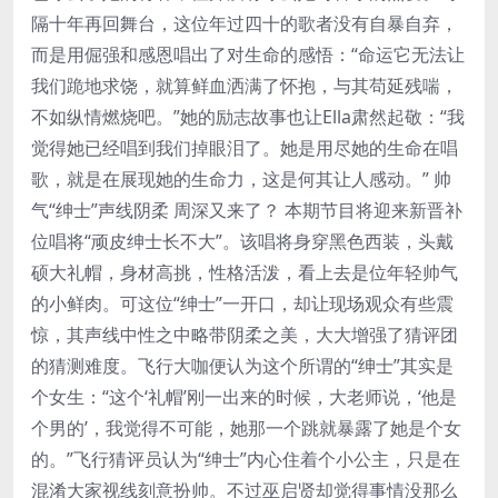
隔十年再回舞台，这位年过四十的歌者没有自暴自弃，
而是用倔强和感恩唱出了对生命的感悟：“命运它无法让
我们跪地求饶，就算鲜血洒满了怀抱，与其苟延残喘，
不如纵情燃烧吧。”她的励志故事也让Ella肃然起敬：“我
觉得她已经唱到我们掉眼泪了。她是用尽她的生命在唱
歌，就是在展现她的生命力，这是何其让人感动。” 帅
气“绅士”声线阴柔 周深又来了？ 本期节目将迎来新晋补
位唱将“顽皮绅士长不大”。该唱将身穿黑色西装，头戴
硕大礼帽，身材高挑，性格活泼，看上去是位年轻帅气
的小鲜肉。可这位“绅士”一开口，却让现场观众有些震
惊，其声线中性之中略带阴柔之美，大大增强了猜评团
的猜测难度。飞行大咖便认为这个所谓的“绅士”其实是
个女生：“这个‘礼帽’刚一出来的时候，大老师说，‘他是
个男的’，我觉得不可能，她那一个跳就暴露了她是个女
的。”飞行猜评员认为“绅士”内心住着个小公主，只是在
混淆大家视线刻意扮帅。不过巫启贤却觉得事情没那么