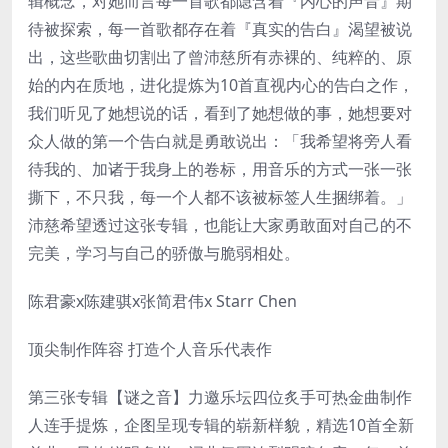
辑概念，对她而言每一首歌都隐含着『内心的声音』期
待被探索，每一首歌都存在着『真实的告白』渴望被说
出，这些歌曲切割出了曾沛慈所有赤裸的、纯粹的、原
始的内在质地，进化提炼为10首直视内心的告白之作，
我们听见了她想说的话，看到了她想做的事，她想要对
众人做的第一个告白就是勇敢说出：「我希望将旁人看
待我的、加诸于我身上的卷标，用音乐的方式一张一张
撕下，不只我，每一个人都不该被标签人生捆绑着。」
沛慈希望透过这张专辑，也能让大家勇敢面对自己的不
完美，学习与自己的骄傲与脆弱相处。
陈君豪x陈建骐x张简君伟x Starr Chen
顶尖制作阵容 打造个人音乐代表作
第三张专辑【谜之音】力邀乐坛四位炙手可热金曲制作
人连手提炼，企图呈现专辑的崭新样貌，精选10首全新