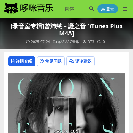
登录
[录音室专辑]曾沛慈 – 謎之音 [iTunes Plus
M4A]
2025-07-24
华语AAC音乐
373
0
详情介绍
常见问题
评论建议