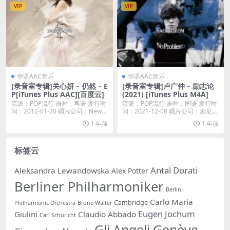
VIP
VIP
华语AAC音乐
华语AAC音乐
[录音室专辑]关心妍 – 仍然 – E
[录音室专辑]卢广仲 – 励志论
P[iTunes Plus AAC][百度云]
(2021) [iTunes Plus M4A]
流派：POP流行 语种：粤语 发行时
流派：POP流行 语种：国语 发行时
间：2012-01-20 唱片公司：New
间：2021-12-08 唱片公司：索尼音
a...
乐...
1 年前
1 年前
标签云
Antal Dorati
Aleksandra Lewandowska
Alex Potter
Berliner Philharmoniker
Berlin
Carlo Maria
Cambridge
Philharmonic Orchestra
Bruno Walter
Eugen Jochum
Giulini
Claudio Abbado
Carl Schuricht
Gli Angeli Genève