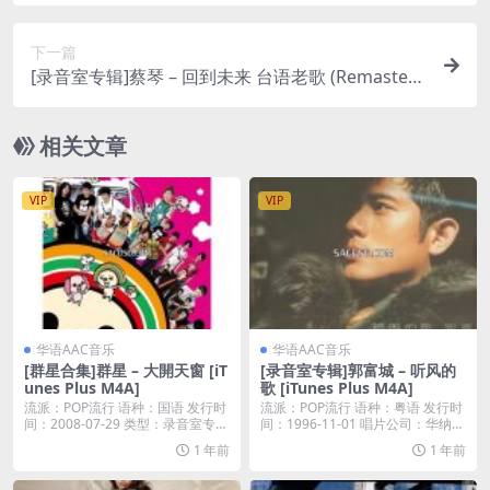
会 (Live) [iTunes Plus M4A]
下一篇
[录音室专辑]蔡琴 – 回到未来 台语老歌 (Remastere
d) [iTunes Plus M4A]
相关文章
VIP
VIP
华语AAC音乐
华语AAC音乐
[群星合集]群星 – 大開天窗 [iT
[录音室专辑]郭富城 – 听风的
unes Plus M4A]
歌 [iTunes Plus M4A]
流派：POP流行 语种：国语 发行时
流派：POP流行 语种：粤语 发行时
间：2008-07-29 类型：录音室专辑
间：1996-11-01 唱片公司：华纳唱
...
片...
1 年前
1 年前