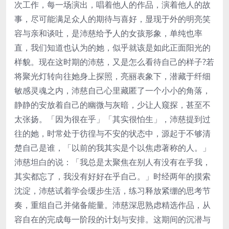
次工作，每一场演出，唱着他人的作品，演着他人的故
事，尽可能满足众人的期待与喜好，显现于外的明亮笑
容与亲和谈吐，是沛慈给予人的女孩形象，单纯也率
直，我们知道也认为的她，似乎就该是如此正面阳光的
样貌。现在这时期的沛慈，又是怎么看待自己的样子?若
将聚光灯转向往她身上探照，亮丽表象下，潜藏于纤细
敏感灵魂之内，沛慈自己心里藏匿了一个小小的角落，
静静的安放着自己的幽微与灰暗，少让人窥探，甚至不
太张扬。「因为很在乎」「其实很怕生」，沛慈提到过
往的她，时常处于彷徨与不安的状态中，源起于不够清
楚自己是谁，「以前的我其实是个以焦虑著称的人。」
沛慈坦白的说：「我总是太聚焦在别人有没有在乎我，
其实都忘了，我没有好好在乎自己。」时经两年的摸索
沈淀，沛慈试着学会缓步生活，练习释放紧绷的思考节
奏，重组自己并储备能量。沛慈深思熟虑精选作品，从
容自在的完成每一阶段的计划与安排。这期间的沉潜与