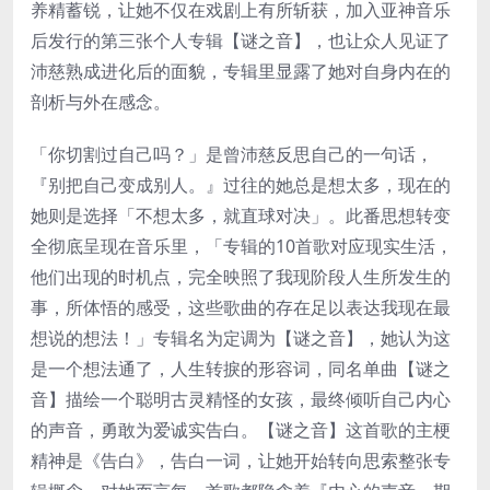
养精蓄锐，让她不仅在戏剧上有所斩获，加入亚神音乐
后发行的第三张个人专辑【谜之音】，也让众人见证了
沛慈熟成进化后的面貌，专辑里显露了她对自身内在的
剖析与外在感念。
「你切割过自己吗？」是曾沛慈反思自己的一句话，
『别把自己变成别人。』过往的她总是想太多，现在的
她则是选择「不想太多，就直球对决」。此番思想转变
全彻底呈现在音乐里，「专辑的10首歌对应现实生活，
他们出现的时机点，完全映照了我现阶段人生所发生的
事，所体悟的感受，这些歌曲的存在足以表达我现在最
想说的想法！」专辑名为定调为【谜之音】，她认为这
是一个想法通了，人生转捩的形容词，同名单曲【谜之
音】描绘一个聪明古灵精怪的女孩，最终倾听自己内心
的声音，勇敢为爱诚实告白。【谜之音】这首歌的主梗
精神是《告白》，告白一词，让她开始转向思索整张专