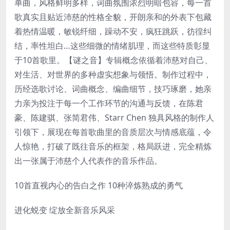
单曲，风格鲜明多样，词曲氛围浓烈明暗包容，每一首
歌真实且贴近沛慈的性格全貌，开朗亲和的外表下包藏
着热情温暖，敏锐纤细，躁动不安，疯狂跳跃，彷徨纠
结，率性坦白…这些细微的情绪肌理，而这些特质彰显
于10首歌里。【谜之音】专辑概念依循着沛慈对自己、
对生活、对世界的多种虚实想象与领悟。制作过程中，
历经选歌讨论、词曲概念、编曲细节，技巧琢磨，她亲
力亲为投注于每一个工作环节的沟通与反馈，在陈君
豪、陈建骐、张简君伟、Starr Chen 独具风格的制作人
引领下，展现在每首歌曲里的音质层次与情感底蕴，令
人惊艳，打破了既往音乐的框架，格局跃进，完全精炼
出一张属于沛慈个人代表作的音乐作品。
10首直视内心的告白之作 10种淬炼熟成的勇气
进化蜕变 绽放全新音乐风采