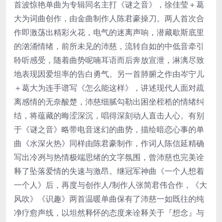
首波惊艳单曲为专辑同名主打《谜之音》，徐佳莹＋葛
大为词曲创作，由金曲制作人陈君豪操刀。两人首次合
作即激荡出精彩火花，电气的迷离声响，潜藏歇斯底里
的汹涌情绪，前所未见的沛慈，流转自如的中低音牵引
聆听感受，随着曲势呢喃耳语而后奔放宣泄，淋漓尽致
地表现因爱坦率的告白勇气。另一首肺腑之作由岑宁儿
＋葛大为连手谱写《怎么能这样》，讲述现代人面对疏
离感情的无奈酸楚，沛慈细腻勾勒出困坐桎梏的情绪纠
结，将蕴藏的晦涩深沉，唱得深刻动人直击人心。有别
于《谜之音》略带电音迷幻的曲势，描绘暗恋心事的单
曲《水深火热》同样由陈君豪制作，作词人陈信延精确
写出冷冽与热情极端思绪的文字氛围，曾沛慈也完美诠
释了坠落爱情的失速与激昂。继冠军神曲《一个人想着
一个人》后，再度与创作人/制作人张简君伟合作，《大
风吹》《识趣》两首温暖单曲保有了沛慈一如既往的纯
净疗愈声线，以坦然释怀的态度来诠释关于『想念』与