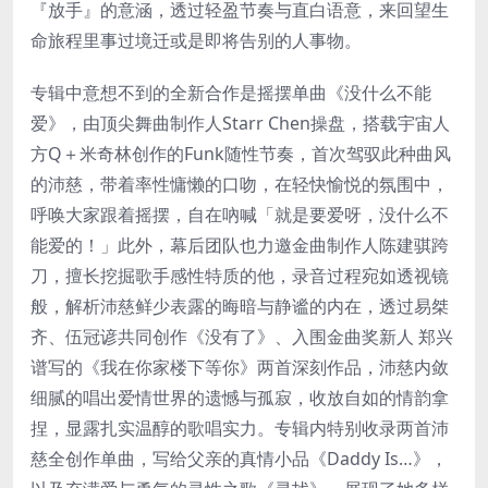
『放手』的意涵，透过轻盈节奏与直白语意，来回望生
命旅程里事过境迁或是即将告别的人事物。
专辑中意想不到的全新合作是摇摆单曲《没什么不能
爱》，由顶尖舞曲制作人Starr Chen操盘，搭载宇宙人
方Q＋米奇林创作的Funk随性节奏，首次驾驭此种曲风
的沛慈，带着率性慵懒的口吻，在轻快愉悦的氛围中，
呼唤大家跟着摇摆，自在吶喊「就是要爱呀，没什么不
能爱的！」此外，幕后团队也力邀金曲制作人陈建骐跨
刀，擅长挖掘歌手感性特质的他，录音过程宛如透视镜
般，解析沛慈鲜少表露的晦暗与静谧的内在，透过易桀
齐、伍冠谚共同创作《没有了》、入围金曲奖新人 郑兴
谱写的《我在你家楼下等你》两首深刻作品，沛慈内敛
细腻的唱出爱情世界的遗憾与孤寂，收放自如的情韵拿
捏，显露扎实温醇的歌唱实力。专辑内特别收录两首沛
慈全创作单曲，写给父亲的真情小品《Daddy Is…》，