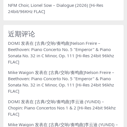
NFM Choir, Lionel Sow – Dialogue (2026) [Hi-Res
24bit/96KHz FLAC]
近期评论
DOMI
发表在
[古典/交响/奏鸣曲]Nelson Freire –
Beethoven: Piano Concerto No. 5 "Emperor" & Piano
Sonata No. 32 in C Minor, Op. 111 [Hi-Res 24bit 96khz
FLAC]
Mike Waigon
发表在
[古典/交响/奏鸣曲]Nelson Freire –
Beethoven: Piano Concerto No. 5 "Emperor" & Piano
Sonata No. 32 in C Minor, Op. 111 [Hi-Res 24bit 96khz
FLAC]
DOMI
发表在
[古典/交响/奏鸣曲]李云迪 (YUNDI) –
Chopin: Piano Concertos Nos 1 & 2 [Hi-Res 24bit 96khz
FLAC]
Mike Waigon
发表在
[古典/交响/奏鸣曲]李云迪 (YUNDI) –