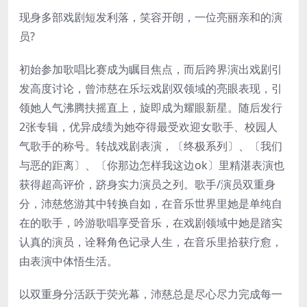
现身多部戏剧短发利落，笑容开朗，一位亮丽亲和的演
员?
初始参加歌唱比赛成为瞩目焦点，而后跨界演出戏剧引
发高度讨论，曾沛慈在乐坛戏剧双领域的亮眼表现，引
领她人气沸腾扶摇直上，旋即成为耀眼新星。随后发行
2张专辑，优异成绩为她夺得最受欢迎女歌手、校园人
气歌手的称号。转战戏剧表演，〔终极系列〕、〔我们
与恶的距离〕、〔你那边怎样我这边ok〕里精湛表演也
获得超高评价，跻身实力演员之列。歌手/演员双重身
分，沛慈悠游其中转换自如，在音乐世界里她是单纯自
在的歌手，吟游歌唱享受音乐，在戏剧领域中她是踏实
认真的演员，诠释角色记录人生，在音乐里拾获疗愈，
由表演中体悟生活。
以双重身分活跃于荧光幕，沛慈总是尽心尽力完成每一