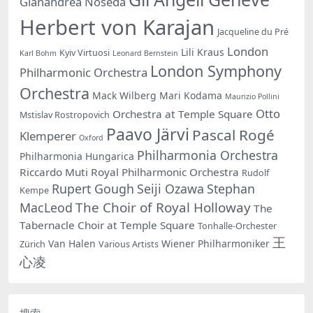
Gianandrea Noseda
Herbert von Karajan
Jacqueline du Pré
London
Lili Kraus
Kyiv Virtuosi
Karl Bohm
Leonard Bernstein
London Symphony
Philharmonic Orchestra
Orchestra
Mack Wilberg
Mari Kodama
Maurizio Pollini
Otto
Orchestra at Temple Square
Mstislav Rostropovich
Paavo Järvi
Pascal Rogé
Klemperer
Oxford
Philharmonia Orchestra
Philharmonia Hungarica
Riccardo Muti
Royal Philharmonic Orchestra
Rudolf
Rupert Gough
Seiji Ozawa
Stephan
Kempe
The Choir of Royal Holloway
MacLeod
The
Tabernacle Choir at Temple Square
Tonhalle-Orchester
王
Van Halen
Wiener Philharmoniker
Zürich
Various Artists
心凌
搜索