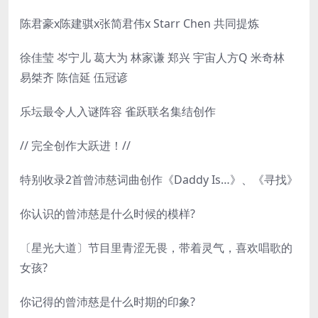
陈君豪x陈建骐x张简君伟x Starr Chen 共同提炼
徐佳莹 岑宁儿 葛大为 林家谦 郑兴 宇宙人方Q 米奇林
易桀齐 陈信延 伍冠谚
乐坛最令人入谜阵容 雀跃联名集结创作
// 完全创作大跃进！//
特别收录2首曾沛慈词曲创作《Daddy Is…》、《寻找》
你认识的曾沛慈是什么时候的模样?
〔星光大道〕节目里青涩无畏，带着灵气，喜欢唱歌的
女孩?
你记得的曾沛慈是什么时期的印象?