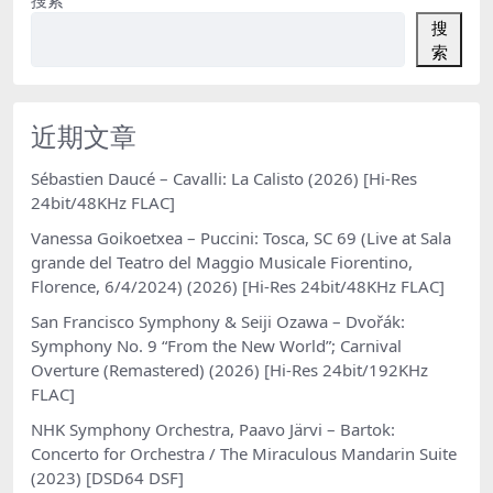
搜
索
近期文章
Sébastien Daucé – Cavalli: La Calisto (2026) [Hi-Res
24bit/48KHz FLAC]
Vanessa Goikoetxea – Puccini: Tosca, SC 69 (Live at Sala
grande del Teatro del Maggio Musicale Fiorentino,
Florence, 6/4/2024) (2026) [Hi-Res 24bit/48KHz FLAC]
San Francisco Symphony & Seiji Ozawa – Dvořák:
Symphony No. 9 “From the New World”; Carnival
Overture (Remastered) (2026) [Hi-Res 24bit/192KHz
FLAC]
NHK Symphony Orchestra, Paavo Järvi – Bartok:
Concerto for Orchestra / The Miraculous Mandarin Suite
(2023) [DSD64 DSF]