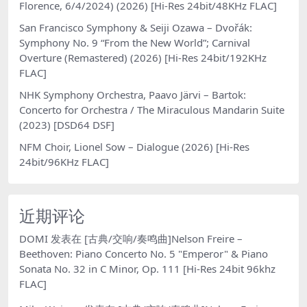
Florence, 6/4/2024) (2026) [Hi-Res 24bit/48KHz FLAC]
San Francisco Symphony & Seiji Ozawa – Dvořák:
Symphony No. 9 “From the New World”; Carnival
Overture (Remastered) (2026) [Hi-Res 24bit/192KHz
FLAC]
NHK Symphony Orchestra, Paavo Järvi – Bartok:
Concerto for Orchestra / The Miraculous Mandarin Suite
(2023) [DSD64 DSF]
NFM Choir, Lionel Sow – Dialogue (2026) [Hi-Res
24bit/96KHz FLAC]
近期评论
DOMI
发表在
[古典/交响/奏鸣曲]Nelson Freire –
Beethoven: Piano Concerto No. 5 "Emperor" & Piano
Sonata No. 32 in C Minor, Op. 111 [Hi-Res 24bit 96khz
FLAC]