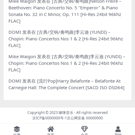
Mike Waigon
发表在
[古典/交响/奏鸣曲]Nelson Freire –
Beethoven: Piano Concerto No. 5 "Emperor" & Piano
Sonata No. 32 in C Minor, Op. 111 [Hi-Res 24bit 96khz
FLAC]
DOMI
发表在
[古典/交响/奏鸣曲]李云迪 (YUNDI) –
Chopin: Piano Concertos Nos 1 & 2 [Hi-Res 24bit 96khz
FLAC]
Mike Waigon
发表在
[古典/交响/奏鸣曲]李云迪 (YUNDI) –
Chopin: Piano Concertos Nos 1 & 2 [Hi-Res 24bit 96khz
FLAC]
DOMI
发表在
[流行Pop]Harry Belafonte – Belafonte At
Carnegie Hall: The Complete Concert [SACD ISO DSD64]
Copyright © 2023
哆咪音乐
- All rights reserved
京ICP备0000000号-1
京公网安备 00000000
分类
首页
会员
我的