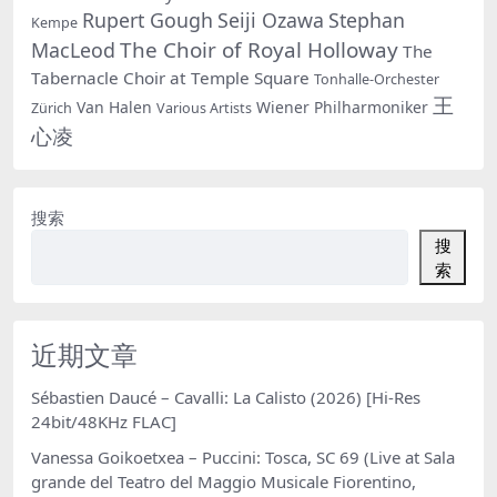
Rupert Gough
Seiji Ozawa
Stephan
Kempe
The Choir of Royal Holloway
MacLeod
The
Tabernacle Choir at Temple Square
Tonhalle-Orchester
王
Van Halen
Wiener Philharmoniker
Zürich
Various Artists
心凌
搜索
搜
索
近期文章
Sébastien Daucé – Cavalli: La Calisto (2026) [Hi-Res
24bit/48KHz FLAC]
Vanessa Goikoetxea – Puccini: Tosca, SC 69 (Live at Sala
grande del Teatro del Maggio Musicale Fiorentino,