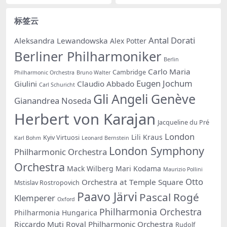
标签云
Antal Dorati
Aleksandra Lewandowska
Alex Potter
Berliner Philharmoniker
Berlin
Carlo Maria
Cambridge
Philharmonic Orchestra
Bruno Walter
Eugen Jochum
Giulini
Claudio Abbado
Carl Schuricht
Gli Angeli Genève
Gianandrea Noseda
Herbert von Karajan
Jacqueline du Pré
London
Lili Kraus
Kyiv Virtuosi
Karl Bohm
Leonard Bernstein
London Symphony
Philharmonic Orchestra
Orchestra
Mack Wilberg
Mari Kodama
Maurizio Pollini
Otto
Orchestra at Temple Square
Mstislav Rostropovich
Paavo Järvi
Pascal Rogé
Klemperer
Oxford
Philharmonia Orchestra
Philharmonia Hungarica
Riccardo Muti
Royal Philharmonic Orchestra
Rudolf