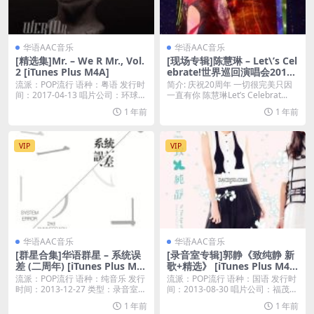
华语AAC音乐
华语AAC音乐
[精选集]Mr. – We R Mr., Vol.
[现场专辑]陈慧琳 – Let\’s Cel
2 [iTunes Plus M4A]
ebrate!世界巡回演唱会2015
(Live)[iTunes Plus AAC][百
流派：POP流行 语种：粤语 发行时
简介: 庆祝20周年 一切很完美只因
度云]
间：2017-04-13 唱片公司：环球唱
一直有你 陈慧琳Let’s Celebrat...
片...
1 年前
1 年前
VIP
VIP
华语AAC音乐
华语AAC音乐
[群星合集]华语群星 – 系统误
[录音室专辑]郭静《致纯静 新
差 (二周年) [iTunes Plus M4
歌+精选》 [iTunes Plus M4
A]
A]
流派：POP流行 语种：纯音乐 发行
流派：POP流行 语种：国语 发行时
时间：2013-12-27 类型：录音室专
间：2013-08-30 唱片公司：福茂唱
辑...
片...
1 年前
1 年前