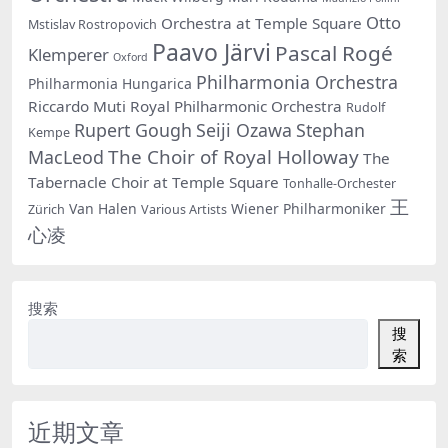
Otto
Orchestra at Temple Square
Mstislav Rostropovich
Paavo Järvi
Pascal Rogé
Klemperer
Oxford
Philharmonia Orchestra
Philharmonia Hungarica
Riccardo Muti
Royal Philharmonic Orchestra
Rudolf
Rupert Gough
Seiji Ozawa
Stephan
Kempe
The Choir of Royal Holloway
MacLeod
The
Tabernacle Choir at Temple Square
Tonhalle-Orchester
王
Van Halen
Wiener Philharmoniker
Zürich
Various Artists
心凌
搜索
搜
索
近期文章