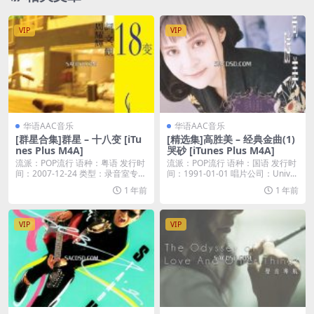
VIP
VIP
华语AAC音乐
华语AAC音乐
[群星合集]群星 – 十八变 [iTu
[精选集]高胜美 – 经典金曲(1)
nes Plus M4A]
哭砂 [iTunes Plus M4A]
流派：POP流行 语种：粤语 发行时
流派：POP流行 语种：国语 发行时
间：2007-12-24 类型：录音室专辑
间：1991-01-01 唱片公司：Univ...
...
1 年前
1 年前
VIP
VIP