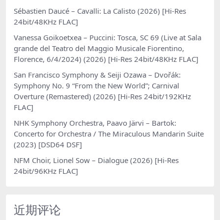
Sébastien Daucé – Cavalli: La Calisto (2026) [Hi-Res
24bit/48KHz FLAC]
Vanessa Goikoetxea – Puccini: Tosca, SC 69 (Live at Sala
grande del Teatro del Maggio Musicale Fiorentino,
Florence, 6/4/2024) (2026) [Hi-Res 24bit/48KHz FLAC]
San Francisco Symphony & Seiji Ozawa – Dvořák:
Symphony No. 9 “From the New World”; Carnival
Overture (Remastered) (2026) [Hi-Res 24bit/192KHz
FLAC]
NHK Symphony Orchestra, Paavo Järvi – Bartok:
Concerto for Orchestra / The Miraculous Mandarin Suite
(2023) [DSD64 DSF]
NFM Choir, Lionel Sow – Dialogue (2026) [Hi-Res
24bit/96KHz FLAC]
近期评论