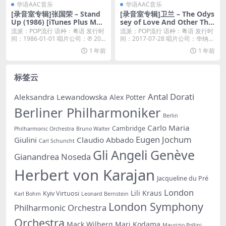
华语AAC音乐
华语AAC音乐
[录音室专辑]张国荣 – Stand
[录音室专辑]卫兰 – The Odys
Up (1986) [iTunes Plus M4
sey of Love And Other Thin
A]
gs [iTunes Plus M4A]
流派：POP流行 语种：粤语 发行时
流派：POP流行 语种：粤语 发行时
间：1986-01-01 唱片公司：℗ 20...
间：2017-07-28 唱片公司：华纳唱
片...
1 年前
1 年前
标签云
Antal Dorati
Aleksandra Lewandowska
Alex Potter
Berliner Philharmoniker
Berlin
Carlo Maria
Cambridge
Philharmonic Orchestra
Bruno Walter
Eugen Jochum
Giulini
Claudio Abbado
Carl Schuricht
Gli Angeli Genève
Gianandrea Noseda
Herbert von Karajan
Jacqueline du Pré
London
Lili Kraus
Kyiv Virtuosi
Karl Bohm
Leonard Bernstein
London Symphony
Philharmonic Orchestra
Orchestra
Mack Wilberg
Mari Kodama
Maurizio Pollini