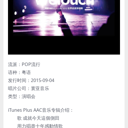
流派：POP流行
语种：粤语
发行时间：2015-09-04
唱片公司：寰亚音乐
类型：演唱会
iTunes Plus AAC音乐专辑介绍：
歌 成就今天這個側田
用力唱盡十年感動情歌