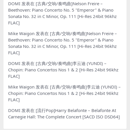
DOMI
发表在
[古典/交响/奏鸣曲]Nelson Freire –
Beethoven: Piano Concerto No. 5 "Emperor" & Piano
Sonata No. 32 in C Minor, Op. 111 [Hi-Res 24bit 96khz
FLAC]
Mike Waigon
发表在
[古典/交响/奏鸣曲]Nelson Freire –
Beethoven: Piano Concerto No. 5 "Emperor" & Piano
Sonata No. 32 in C Minor, Op. 111 [Hi-Res 24bit 96khz
FLAC]
DOMI
发表在
[古典/交响/奏鸣曲]李云迪 (YUNDI) –
Chopin: Piano Concertos Nos 1 & 2 [Hi-Res 24bit 96khz
FLAC]
Mike Waigon
发表在
[古典/交响/奏鸣曲]李云迪 (YUNDI) –
Chopin: Piano Concertos Nos 1 & 2 [Hi-Res 24bit 96khz
FLAC]
DOMI
发表在
[流行Pop]Harry Belafonte – Belafonte At
Carnegie Hall: The Complete Concert [SACD ISO DSD64]