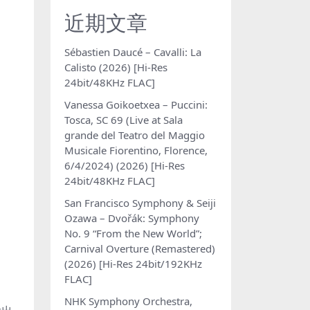
近期文章
Sébastien Daucé – Cavalli: La
Calisto (2026) [Hi-Res
24bit/48KHz FLAC]
Vanessa Goikoetxea – Puccini:
Tosca, SC 69 (Live at Sala
grande del Teatro del Maggio
Musicale Fiorentino, Florence,
6/4/2024) (2026) [Hi-Res
24bit/48KHz FLAC]
San Francisco Symphony & Seiji
Ozawa – Dvořák: Symphony
No. 9 “From the New World”;
Carnival Overture (Remastered)
(2026) [Hi-Res 24bit/192KHz
FLAC]
NHK Symphony Orchestra,