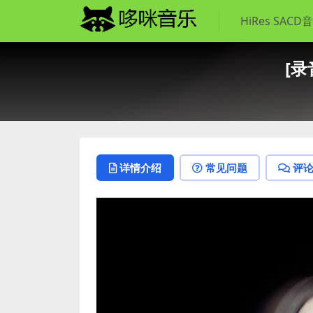
HiRes SACD
[录
详情介绍
常见问题
评