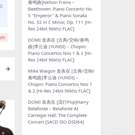
奏鸣曲]Nelson Freire –
盗
Beethoven: Piano Concerto No.
5 "Emperor" & Piano Sonata
No. 32 in C Minor, Op. 111 [Hi-
Res 24bit 96khz FLAC]
(
0
)
DOMI
发表在
[古典/交响/奏鸣
曲]李云迪 (YUNDI) – Chopin:
Piano Concertos Nos 1 & 2 [Hi-
Res 24bit 96khz FLAC]
Mike Waigon
发表在
[古典/交响/
奏鸣曲]李云迪 (YUNDI) –
Chopin: Piano Concertos Nos 1
& 2 [Hi-Res 24bit 96khz FLAC]
DOMI
发表在
[流行Pop]Harry
Belafonte – Belafonte At
Carnegie Hall: The Complete
Concert [SACD ISO DSD64]