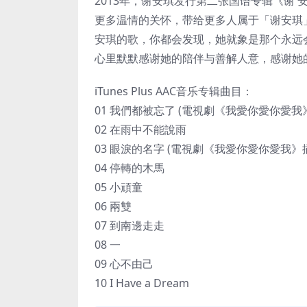
2013年，谢安琪发行第二张国语专辑《谢
更多温情的关怀，带给更多人属于「谢安琪
安琪的歌，你都会发现，她就象是那个永远
心里默默感谢她的陪伴与善解人意，感谢她
iTunes Plus AAC音乐专辑曲目：
01 我們都被忘了 (電視劇《我愛你愛你愛我
02 在雨中不能說雨
03 眼淚的名字 (電視劇《我愛你愛你愛我》
04 停轉的木馬
05 小頑童
06 兩雙
07 到南邊走走
08 一
09 心不由己
10 I Have a Dream