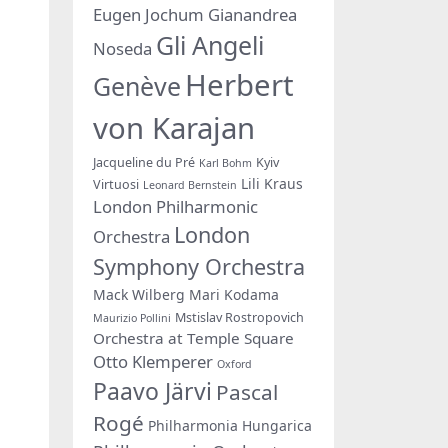
Eugen Jochum
Gianandrea
Gli Angeli
Noseda
Herbert
Genève
von Karajan
Jacqueline du Pré
Kyiv
Karl Bohm
Lili Kraus
Virtuosi
Leonard Bernstein
London Philharmonic
London
Orchestra
Symphony Orchestra
Mack Wilberg
Mari Kodama
Mstislav Rostropovich
Maurizio Pollini
Orchestra at Temple Square
Otto Klemperer
Oxford
Paavo Järvi
Pascal
Rogé
Philharmonia Hungarica