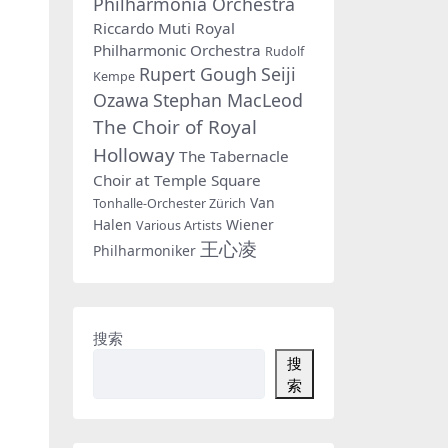
Philharmonia Orchestra
Riccardo Muti
Royal
Philharmonic Orchestra
Rudolf
Rupert Gough
Seiji
Kempe
Ozawa
Stephan MacLeod
The Choir of Royal
Holloway
The Tabernacle
Choir at Temple Square
Van
Tonhalle-Orchester Zürich
Halen
Wiener
Various Artists
王心凌
Philharmoniker
搜索
搜
索