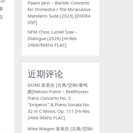
发出
Paavo Järvi – Bartok: Concerto
谢
for Orchestra / The Miraculous
Mandarin Suite (2023) [DSD64
在
DSF]
NFM Choir, Lionel Sow –
Dialogue (2026) [Hi-Res
24bit/96KHz FLAC]
近期评论
DOMI
发表在
[古典/交响/奏鸣
曲]Nelson Freire – Beethoven:
Piano Concerto No. 5
"Emperor" & Piano Sonata No.
32 in C Minor, Op. 111 [Hi-Res
24bit 96khz FLAC]
Mike Waigon
发表在
[古典/交响/