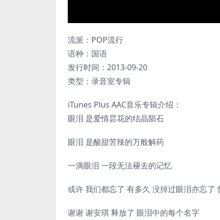
流派：POP流行
语种：国语
发行时间：2013-09-20
类型：录音室专辑
iTunes Plus AAC音乐专辑介绍：
眼泪 是爱情昙花的结晶陨石
眼泪 是酸甜苦辣的万般解药
一滴眼泪 一段无法褪去的记忆
或许 我们都忘了 有多久 没掉过眼泪亦忘了 
谢谢 谢安琪 释放了 眼泪中的每个名字