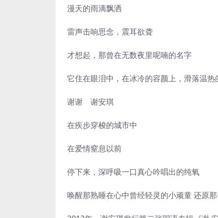
漫天的雨滴飘洒
雷声击响思念，震耳欲聋
才想起，那曾在无数夜里呢喃的名字
它住在眼泪中，在冰冷的容颜上，滑落温热
谢谢 谢安琪
在疾步穿梭的城市中
在爱情窒息以前
停下来，深呼吸一口真心吟唱出的纯氧
唤醒那熟睡在心中曾经轻灵的小顽童 还原