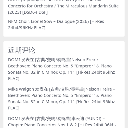
Concerto for Orchestra / The Miraculous Mandarin Suite
(2023) [DSD64 DSF]
NFM Choir, Lionel Sow – Dialogue (2026) [Hi-Res
24bit/96KHz FLAC]
近期评论
DOMI
发表在
[古典/交响/奏鸣曲]Nelson Freire –
Beethoven: Piano Concerto No. 5 "Emperor" & Piano
Sonata No. 32 in C Minor, Op. 111 [Hi-Res 24bit 96khz
FLAC]
Mike Waigon
发表在
[古典/交响/奏鸣曲]Nelson Freire –
Beethoven: Piano Concerto No. 5 "Emperor" & Piano
Sonata No. 32 in C Minor, Op. 111 [Hi-Res 24bit 96khz
FLAC]
DOMI
发表在
[古典/交响/奏鸣曲]李云迪 (YUNDI) –
Chopin: Piano Concertos Nos 1 & 2 [Hi-Res 24bit 96khz