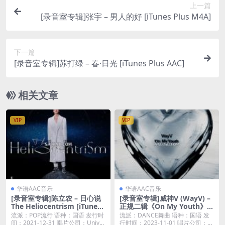
上一篇
[录音室专辑]张宇 – 男人的好 [iTunes Plus M4A]
下一篇
[录音室专辑]苏打绿 – 春·日光 [iTunes Plus AAC]
相关文章
VIP
VIP
华语AAC音乐
华语AAC音乐
[录音室专辑]陈立农 – 日心说
[录音室专辑]威神V (WayV) –
The Heliocentrism [iTunes
正规二辑《On My Youth》 –
Plus M4A]
The 2nd Album (2023) [iTu
流派：POP流行 语种：国语 发行时
流派：DANCE舞曲 语种：国语 发
nes Plus AAC M4A]
间：2021-12-31 唱片公司：Univ...
行时间：2023-11-01 唱片公司：L