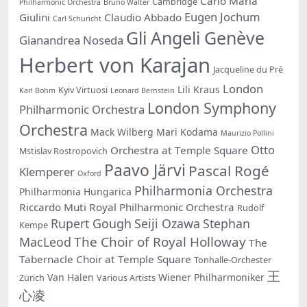
Carlo Maria
Cambridge
Philharmonic Orchestra
Bruno Walter
Eugen Jochum
Giulini
Claudio Abbado
Carl Schuricht
Gli Angeli Genève
Gianandrea Noseda
Herbert von Karajan
Jacqueline du Pré
London
Lili Kraus
Kyiv Virtuosi
Karl Bohm
Leonard Bernstein
London Symphony
Philharmonic Orchestra
Orchestra
Mack Wilberg
Mari Kodama
Maurizio Pollini
Otto
Orchestra at Temple Square
Mstislav Rostropovich
Paavo Järvi
Pascal Rogé
Klemperer
Oxford
Philharmonia Orchestra
Philharmonia Hungarica
Riccardo Muti
Royal Philharmonic Orchestra
Rudolf
Rupert Gough
Seiji Ozawa
Stephan
Kempe
The Choir of Royal Holloway
MacLeod
The
Tabernacle Choir at Temple Square
Tonhalle-Orchester
王
Van Halen
Wiener Philharmoniker
Zürich
Various Artists
心凌