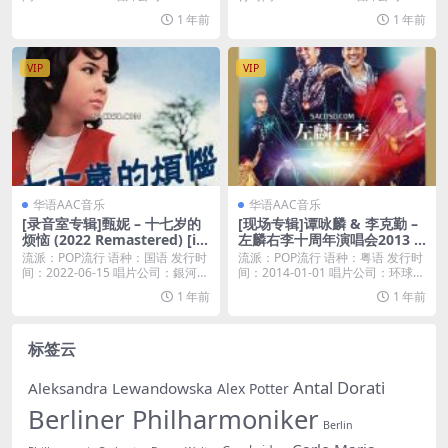
A...
1 年前
1 年前
VIP
VIP
华语AAC音乐
华语AAC音乐
[录音室专辑]甄妮 – 十七岁的
[现场专辑]谭咏麟 & 李克勤 –
烦恼 (2022 Remastered) [iT
左麟右李十周年演唱会2013 –
unes Plus M4A]
香港有声音 [iTunes Plus M4
流派：POP流行 语种：国语 发行时
流派：POP流行 语种：粤语 发行时
A]
间：2022-06-15 唱片公司：銀河唱
间：2014-01-01 唱片公司：环球唱
片...
片...
1 年前
1 年前
标签云
Antal Dorati
Aleksandra Lewandowska
Alex Potter
Berliner Philharmoniker
Berlin