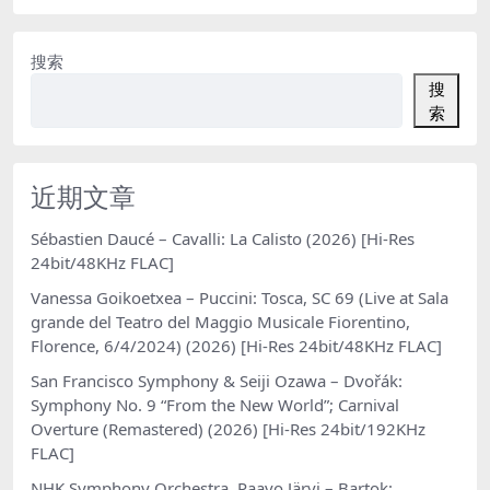
搜索
搜
索
近期文章
Sébastien Daucé – Cavalli: La Calisto (2026) [Hi-Res
24bit/48KHz FLAC]
Vanessa Goikoetxea – Puccini: Tosca, SC 69 (Live at Sala
grande del Teatro del Maggio Musicale Fiorentino,
Florence, 6/4/2024) (2026) [Hi-Res 24bit/48KHz FLAC]
San Francisco Symphony & Seiji Ozawa – Dvořák:
Symphony No. 9 “From the New World”; Carnival
Overture (Remastered) (2026) [Hi-Res 24bit/192KHz
FLAC]
NHK Symphony Orchestra, Paavo Järvi – Bartok: