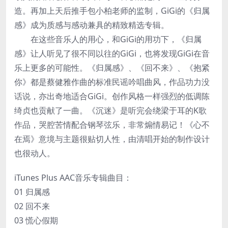
造。再加上天后推手包小柏老师的监制，GiGi的《归属
感》成为质感与感动兼具的精致精选专辑。
在这些音乐人的用心，和GiGi的用功下，《归属
感》让人听见了很不同以往的GiGi，也将发现GiGi在音
乐上更多的可能性。《归属感》、《回不来》、《抱紧
你》都是蔡健雅作曲的标准民谣吟唱曲风，作品功力没
话说，亦出奇地适合GiGi。创作风格一样强烈的低调陈
绮贞也贡献了一曲。《沉迷》是听完会绕梁于耳的K歌
作品，哭腔苦情配合钢琴弦乐，非常煽情易记！《心不
在焉》意境与主题很贴切人性，由清唱开始的制作设计
也很动人。
iTunes Plus AAC音乐专辑曲目：
01 归属感
02 回不来
03 慌心假期