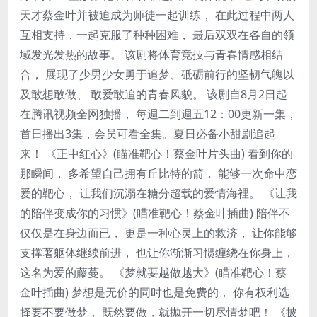
天才蔡金叶并被迫成为师徒一起训练， 在此过程中两人
互相支持，一起克服了种种困难， 最后双双在各自的领
域发光发热的故事。 该剧将体育竞技与青春情感相结
合， 展现了少男少女勇于追梦、砥砺前行的坚韧气魄以
及敢想敢做、 敢爱敢追的青春风貌。 该剧自8月2日起
在腾讯视频全网独播， 每週二到週五12：00更新一集，
首日播出3集，会员可看全集。夏日必备小甜剧追起
来！ 《正中红心》(瞄准靶心！蔡金叶片头曲) 看到你的
那瞬间， 多希望自己拥有丘比特的箭， 能够一次命中恋
爱的靶心， 让我们沉溺在糖分超载的爱情海裡。 《让我
的陪伴变成你的习惯》(瞄准靶心！蔡金叶插曲) 陪伴不
仅仅是在身边而已， 更是一种心灵上的救济， 让你能够
支撑著躯体继续前进， 也让你渐渐习惯缠绕在你身上，
这名为爱的藤蔓。 《梦就要越做越大》(瞄准靶心！蔡
金叶插曲) 梦想是无价的同时也是免费的， 你有权利选
择要不要做梦， 既然要做，就抛开一切尽情梦吧！ 《披