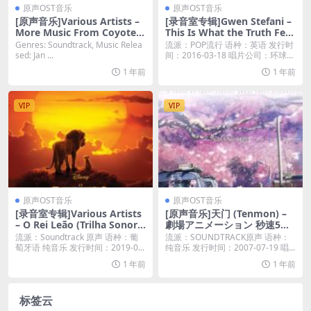
原声OST音乐
原声OST音乐
[原声音乐]Various Artists –
[录音室专辑]Gwen Stefani –
More Music From Coyote
This Is What the Truth Feel
Ugly (Music From the Moti
s Like (US Version) [iTunes
Genres: Soundtrack, Music Relea
流派：POP流行 语种：英语 发行时
on Pictures) [iTunes Plus M
Plus M4A]
sed: Jan ...
间：2016-03-18 唱片公司：环球唱
4A]
片...
1 年前
1 年前
VIP
VIP
原声OST音乐
原声OST音乐
[录音室专辑]Various Artists
[原声音乐]天门 (Tenmon) –
– O Rei Leão (Trilha Sonora
劇場アニメーション 秒速5セ
Original em Português)
ンチメートル Soundtracks [i
流派：Soundtrack 原声 语种：葡
流派：SOUNDTRACK原声 语种：
Tunes Plus M4A]
萄牙语 纯音乐 发行时间：2019-0...
纯音乐 发行时间：2007-07-19 唱...
1 年前
1 年前
标签云