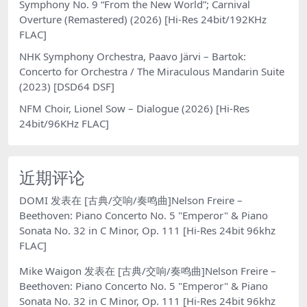
Symphony No. 9 “From the New World”; Carnival
Overture (Remastered) (2026) [Hi-Res 24bit/192KHz
FLAC]
NHK Symphony Orchestra, Paavo Järvi – Bartok:
Concerto for Orchestra / The Miraculous Mandarin Suite
(2023) [DSD64 DSF]
NFM Choir, Lionel Sow – Dialogue (2026) [Hi-Res
24bit/96KHz FLAC]
近期评论
DOMI
发表在
[古典/交响/奏鸣曲]Nelson Freire –
Beethoven: Piano Concerto No. 5 "Emperor" & Piano
Sonata No. 32 in C Minor, Op. 111 [Hi-Res 24bit 96khz
FLAC]
Mike Waigon
发表在
[古典/交响/奏鸣曲]Nelson Freire –
Beethoven: Piano Concerto No. 5 "Emperor" & Piano
Sonata No. 32 in C Minor, Op. 111 [Hi-Res 24bit 96khz