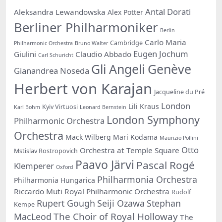
Antal Dorati
Aleksandra Lewandowska
Alex Potter
Berliner Philharmoniker
Berlin
Carlo Maria
Cambridge
Philharmonic Orchestra
Bruno Walter
Eugen Jochum
Giulini
Claudio Abbado
Carl Schuricht
Gli Angeli Genève
Gianandrea Noseda
Herbert von Karajan
Jacqueline du Pré
London
Lili Kraus
Kyiv Virtuosi
Karl Bohm
Leonard Bernstein
London Symphony
Philharmonic Orchestra
Orchestra
Mack Wilberg
Mari Kodama
Maurizio Pollini
Otto
Orchestra at Temple Square
Mstislav Rostropovich
Paavo Järvi
Pascal Rogé
Klemperer
Oxford
Philharmonia Orchestra
Philharmonia Hungarica
Riccardo Muti
Royal Philharmonic Orchestra
Rudolf
Rupert Gough
Seiji Ozawa
Stephan
Kempe
The Choir of Royal Holloway
MacLeod
The