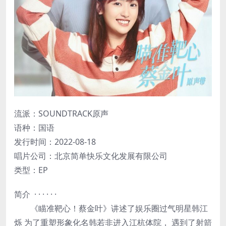
流派：SOUNDTRACK原声
语种：国语
发行时间：2022-08-18
唱片公司：北京简单快乐文化发展有限公司
类型：EP
简介 · · · · · ·
《瞄准靶心！蔡金叶》讲述了娱乐圈过气明星韩江
烁 为了重塑形象化名韩若非进入江杭体院， 遇到了射箭