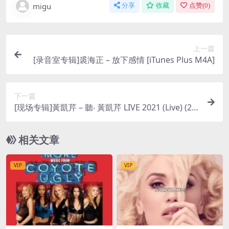
migu
分享
收藏
点赞(
0
)
上一篇
[录音室专辑]裘海正 – 放下感情 [iTunes Plus M4A]
下一篇
[现场专辑]黃凱芹 – 聽‧ 黃凱芹 LIVE 2021 (Live) (20
22) [iTunes Plus M4A]
相关文章
VIP
VIP