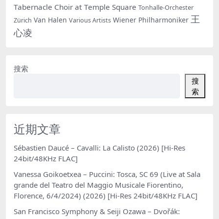
Tabernacle Choir at Temple Square
Tonhalle-Orchester
王
Van Halen
Wiener Philharmoniker
Zürich
Various Artists
心凌
搜索
搜
索
近期文章
Sébastien Daucé – Cavalli: La Calisto (2026) [Hi-Res
24bit/48KHz FLAC]
Vanessa Goikoetxea – Puccini: Tosca, SC 69 (Live at Sala
grande del Teatro del Maggio Musicale Fiorentino,
Florence, 6/4/2024) (2026) [Hi-Res 24bit/48KHz FLAC]
San Francisco Symphony & Seiji Ozawa – Dvořák: