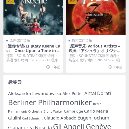
VIP
VIP
原声OST音乐
原声OST音乐
[迷你专辑/EP]Katy Keene Ca
[原声音乐]Various Artists –
st – Once Upon a Time in N
映画「アシュラ」オリジナル
ew York (From Katy Keene:
サウンドトラック (Original S
流派：SOUNDTRACK原声 语种：
流派：SOUNDTRACK原声 语种：
Season 1) – EP [iTunes Plus
oundtrack) [iTunes Plus AA
英语 发行时间：2020-02-07 唱片...
纯音乐 发行时间：2012-09-26 唱...
M4A]
C M4A]
1 年前
1 年前
标签云
Antal Dorati
Aleksandra Lewandowska
Alex Potter
Berliner Philharmoniker
Berlin
Carlo Maria
Cambridge
Philharmonic Orchestra
Bruno Walter
Eugen Jochum
Giulini
Claudio Abbado
Carl Schuricht
Gli Angeli Genève
Gianandrea Noseda