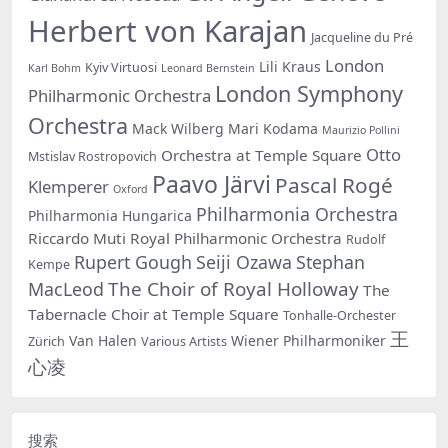
Herbert von Karajan
Jacqueline du Pré
London
Lili Kraus
Kyiv Virtuosi
Karl Bohm
Leonard Bernstein
London Symphony
Philharmonic Orchestra
Orchestra
Mack Wilberg
Mari Kodama
Maurizio Pollini
Otto
Orchestra at Temple Square
Mstislav Rostropovich
Paavo Järvi
Pascal Rogé
Klemperer
Oxford
Philharmonia Orchestra
Philharmonia Hungarica
Riccardo Muti
Royal Philharmonic Orchestra
Rudolf
Rupert Gough
Seiji Ozawa
Stephan
Kempe
The Choir of Royal Holloway
MacLeod
The
Tabernacle Choir at Temple Square
Tonhalle-Orchester
王
Van Halen
Wiener Philharmoniker
Zürich
Various Artists
心凌
搜索