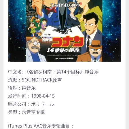
中文名: 《名侦探柯南：第14个目标》纯音乐
流派：SOUNDTRACK原声
语种：纯音乐
发行时间：1998-04-15
唱片公司：ポリドール
类型：录音室专辑
iTunes Plus AAC音乐专辑曲目：