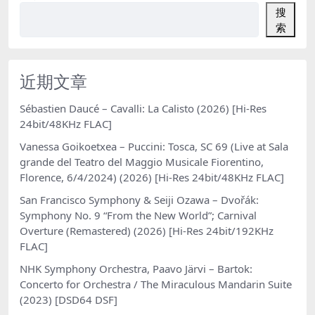
搜
索
近期文章
Sébastien Daucé – Cavalli: La Calisto (2026) [Hi-Res
24bit/48KHz FLAC]
Vanessa Goikoetxea – Puccini: Tosca, SC 69 (Live at Sala
grande del Teatro del Maggio Musicale Fiorentino,
Florence, 6/4/2024) (2026) [Hi-Res 24bit/48KHz FLAC]
San Francisco Symphony & Seiji Ozawa – Dvořák:
Symphony No. 9 “From the New World”; Carnival
Overture (Remastered) (2026) [Hi-Res 24bit/192KHz
FLAC]
NHK Symphony Orchestra, Paavo Järvi – Bartok:
Concerto for Orchestra / The Miraculous Mandarin Suite
(2023) [DSD64 DSF]