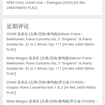
NFM Choir, Lionel Sow – Dialogue (2026) [Hi-Res
24bit/96KHz FLAC]
近期评论
DOMI
发表在
[古典/交响/奏鸣曲]Nelson Freire –
Beethoven: Piano Concerto No. 5 "Emperor" & Piano
Sonata No. 32 in C Minor, Op. 111 [Hi-Res 24bit 96khz
FLAC]
Mike Waigon
发表在
[古典/交响/奏鸣曲]Nelson Freire –
Beethoven: Piano Concerto No. 5 "Emperor" & Piano
Sonata No. 32 in C Minor, Op. 111 [Hi-Res 24bit 96khz
FLAC]
DOMI
发表在
[古典/交响/奏鸣曲]李云迪 (YUNDI) –
Chopin: Piano Concertos Nos 1 & 2 [Hi-Res 24bit 96khz
FLAC]
Mike Waigon
发表在
[古典/交响/奏鸣曲]李云迪 (YUNDI) –