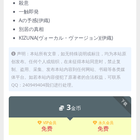
殺意
一触即発
Aの予感(伊織)
別居の真相
KIZUNA(ヴォーカル・ヴァージョン)(伊織)
声明：本站所有文章，如无特殊说明或标注，均为本站原
创发布。任何个人或组织，在未征得本站同意时，禁止复
制、盗用、采集、发布本站内容到任何网站、书籍等各类媒
体平台。如若本站内容侵犯了原著者的合法权益，可联系
QQ：240949404我们进行处理。
下载
3
金币
VIP会员
永久会员
免费
免费