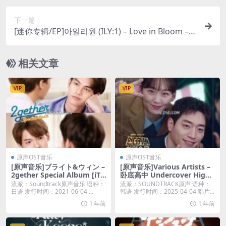
下一篇
[迷你专辑/EP]아일리원 (ILY:1) – Love in Bloom – E
P [iTunes Plus M4A]
相关文章
VIP
VIP
原声OST音乐
原声OST音乐
[原声音乐]ブライト&ウィン –
[原声音乐]Various Artists –
2gether Special Album [iTu
卧底高中 Undercover High
nes Plus M4A]
School (Original Soundtrac
流派：Soundtrack原声音乐 语种：
流派：SOUNDTRACK原声 语种：
k) (2025) [iTunes Plus M4A]
日语 发行时间：2021-06-04 ...
韩语 发行时间：2025-04-04 唱片...
1 年前
1 年前