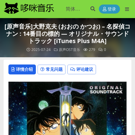
登录
[原声音乐]大野克夫 (おおの かつお) – 名探偵コ
ナン : 14番目の標的 ― オリジナル・サウンド
トラック [iTunes Plus M4A]
2025-07-24
原声OST音乐
279
0
详情介绍
常见问题
评论建议