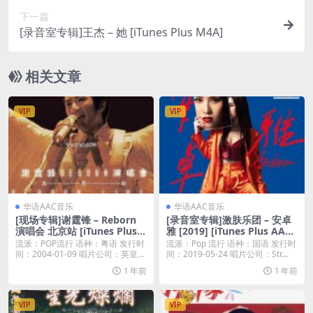
下一篇
[录音室专辑]王杰 – 她 [iTunes Plus M4A]
相关文章
VIP
VIP
华语AAC音乐
华语AAC音乐
[现场专辑]谢霆锋 – Reborn
[录音室专辑]激肤乐团 – 安卓
演唱会 北京站 [iTunes Plus
雅 [2019] [iTunes Plus AAC
M4A]
M4A]
流派：POP流行 语种：粤语 发行时
流派：Pop 流行 语种：国语 发行时
间：2004-01-09 唱片公司：英皇唱
间：2019-05-24 唱片公司：Str...
片...
1 年前
1 年前
VIP
VIP