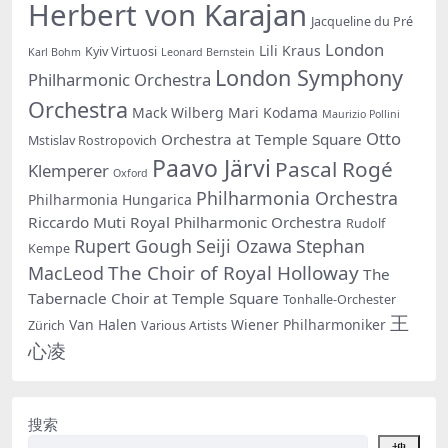
Herbert von Karajan
Jacqueline du Pré
London
Lili Kraus
Kyiv Virtuosi
Karl Bohm
Leonard Bernstein
London Symphony
Philharmonic Orchestra
Orchestra
Mack Wilberg
Mari Kodama
Maurizio Pollini
Otto
Orchestra at Temple Square
Mstislav Rostropovich
Paavo Järvi
Pascal Rogé
Klemperer
Oxford
Philharmonia Orchestra
Philharmonia Hungarica
Riccardo Muti
Royal Philharmonic Orchestra
Rudolf
Rupert Gough
Seiji Ozawa
Stephan
Kempe
The Choir of Royal Holloway
MacLeod
The
Tabernacle Choir at Temple Square
Tonhalle-Orchester
王
Van Halen
Wiener Philharmoniker
Zürich
Various Artists
心凌
搜索