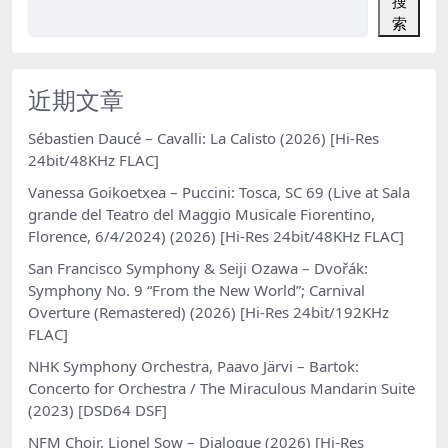
搜
索
近期文章
Sébastien Daucé – Cavalli: La Calisto (2026) [Hi-Res
24bit/48KHz FLAC]
Vanessa Goikoetxea – Puccini: Tosca, SC 69 (Live at Sala
grande del Teatro del Maggio Musicale Fiorentino,
Florence, 6/4/2024) (2026) [Hi-Res 24bit/48KHz FLAC]
San Francisco Symphony & Seiji Ozawa – Dvořák:
Symphony No. 9 “From the New World”; Carnival
Overture (Remastered) (2026) [Hi-Res 24bit/192KHz
FLAC]
NHK Symphony Orchestra, Paavo Järvi – Bartok:
Concerto for Orchestra / The Miraculous Mandarin Suite
(2023) [DSD64 DSF]
NFM Choir, Lionel Sow – Dialogue (2026) [Hi-Res