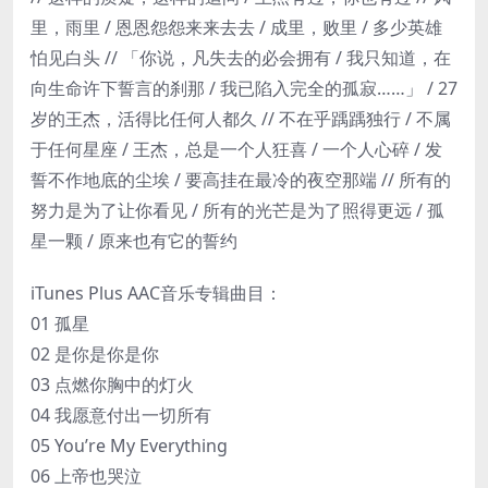
里，雨里 / 恩恩怨怨来来去去 / 成里，败里 / 多少英雄
怕见白头 // 「你说，凡失去的必会拥有 / 我只知道，在
向生命许下誓言的刹那 / 我已陷入完全的孤寂……」 / 27
岁的王杰，活得比任何人都久 // 不在乎踽踽独行 / 不属
于任何星座 / 王杰，总是一个人狂喜 / 一个人心碎 / 发
誓不作地底的尘埃 / 要高挂在最冷的夜空那端 // 所有的
努力是为了让你看见 / 所有的光芒是为了照得更远 / 孤
星一颗 / 原来也有它的誓约
iTunes Plus AAC音乐专辑曲目：
01 孤星
02 是你是你是你
03 点燃你胸中的灯火
04 我愿意付出一切所有
05 You’re My Everything
06 上帝也哭泣