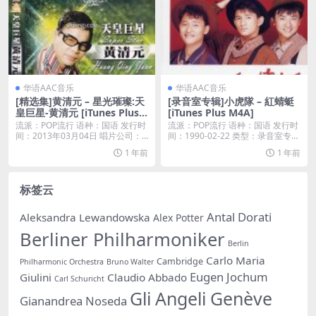
华语AAC音乐
华语AAC音乐
[精选集]黄清元 – 星光璀璨:天
[录音室专辑]小虎隊 – 紅蜻蜓
皇巨星-黄清元 [iTunes Plus
[iTunes Plus M4A]
M4A]
流派：POP流行 语种：国语 发行时
流派：POP流行 语种：国语 发行时
间：2013年03月04日 唱片公司：H
间：1990-02-22 类型：录音室专辑
up...
...
1 年前
1 年前
标签云
Antal Dorati
Aleksandra Lewandowska
Alex Potter
Berliner Philharmoniker
Berlin
Carlo Maria
Cambridge
Philharmonic Orchestra
Bruno Walter
Eugen Jochum
Giulini
Claudio Abbado
Carl Schuricht
Gli Angeli Genève
Gianandrea Noseda