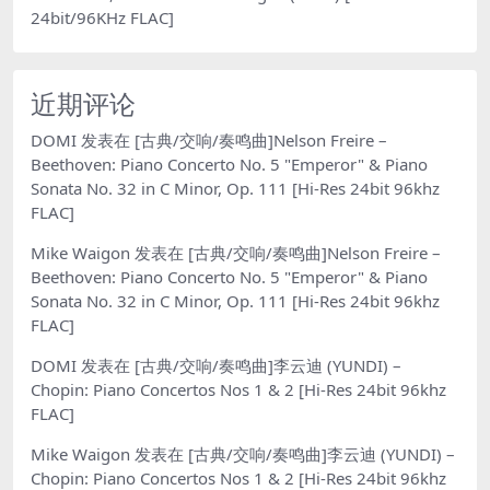
24bit/96KHz FLAC]
近期评论
DOMI
发表在
[古典/交响/奏鸣曲]Nelson Freire –
Beethoven: Piano Concerto No. 5 "Emperor" & Piano
Sonata No. 32 in C Minor, Op. 111 [Hi-Res 24bit 96khz
FLAC]
Mike Waigon
发表在
[古典/交响/奏鸣曲]Nelson Freire –
Beethoven: Piano Concerto No. 5 "Emperor" & Piano
Sonata No. 32 in C Minor, Op. 111 [Hi-Res 24bit 96khz
FLAC]
DOMI
发表在
[古典/交响/奏鸣曲]李云迪 (YUNDI) –
Chopin: Piano Concertos Nos 1 & 2 [Hi-Res 24bit 96khz
FLAC]
Mike Waigon
发表在
[古典/交响/奏鸣曲]李云迪 (YUNDI) –
Chopin: Piano Concertos Nos 1 & 2 [Hi-Res 24bit 96khz