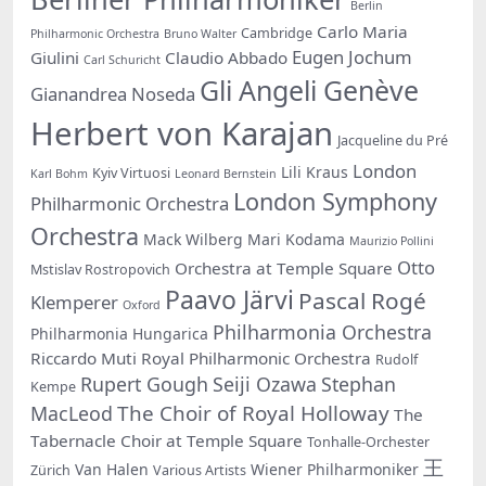
Berlin
Carlo Maria
Cambridge
Philharmonic Orchestra
Bruno Walter
Eugen Jochum
Giulini
Claudio Abbado
Carl Schuricht
Gli Angeli Genève
Gianandrea Noseda
Herbert von Karajan
Jacqueline du Pré
London
Lili Kraus
Kyiv Virtuosi
Karl Bohm
Leonard Bernstein
London Symphony
Philharmonic Orchestra
Orchestra
Mack Wilberg
Mari Kodama
Maurizio Pollini
Otto
Orchestra at Temple Square
Mstislav Rostropovich
Paavo Järvi
Pascal Rogé
Klemperer
Oxford
Philharmonia Orchestra
Philharmonia Hungarica
Riccardo Muti
Royal Philharmonic Orchestra
Rudolf
Rupert Gough
Seiji Ozawa
Stephan
Kempe
The Choir of Royal Holloway
MacLeod
The
Tabernacle Choir at Temple Square
Tonhalle-Orchester
王
Van Halen
Wiener Philharmoniker
Zürich
Various Artists