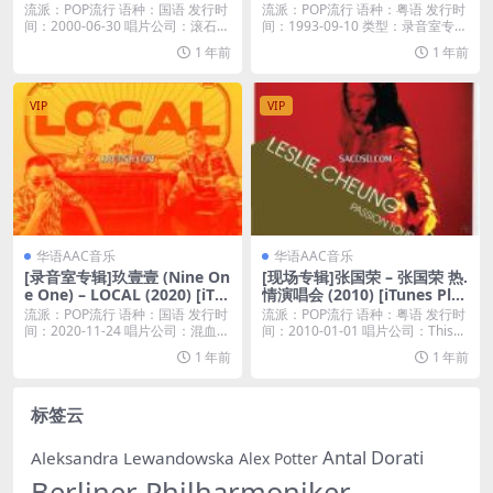
us M4A]
流派：POP流行 语种：国语 发行时
流派：POP流行 语种：粤语 发行时
间：2000-06-30 唱片公司：滚石唱
间：1993-09-10 类型：录音室专辑
片...
...
1 年前
1 年前
VIP
VIP
华语AAC音乐
华语AAC音乐
[录音室专辑]玖壹壹 (Nine On
[现场专辑]张国荣 – 张国荣 热.
e One) – LOCAL (2020) [iTu
情演唱会 (2010) [iTunes Plus
nes Plus M4A]
M4A]
流派：POP流行 语种：国语 发行时
流派：POP流行 语种：粤语 发行时
间：2020-11-24 唱片公司：混血儿
间：2010-01-01 唱片公司：This...
娱...
1 年前
1 年前
标签云
Antal Dorati
Aleksandra Lewandowska
Alex Potter
Berliner Philharmoniker