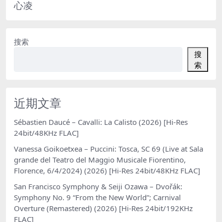
心凌
搜索
搜
索
近期文章
Sébastien Daucé – Cavalli: La Calisto (2026) [Hi-Res
24bit/48KHz FLAC]
Vanessa Goikoetxea – Puccini: Tosca, SC 69 (Live at Sala
grande del Teatro del Maggio Musicale Fiorentino,
Florence, 6/4/2024) (2026) [Hi-Res 24bit/48KHz FLAC]
San Francisco Symphony & Seiji Ozawa – Dvořák:
Symphony No. 9 “From the New World”; Carnival
Overture (Remastered) (2026) [Hi-Res 24bit/192KHz
FLAC]