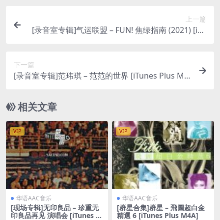
上一篇
[录音室专辑]气运联盟 – FUN! 焦绿指南 (2021) [iTu
nes Plus M4A]
下一篇
[录音室专辑]范玮琪 – 范范的世界 [iTunes Plus M4
A]
相关文章
VIP
VIP
华语AAC音乐
华语AAC音乐
[现场专辑]无印良品 – 珍重无
[群星合集]群星 – 飛圖超白金
印良品再见 演唱会 [iTunes Pl
精選 6 [iTunes Plus M4A]