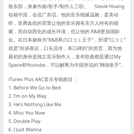
敦东部，身兼作曲/歌手/制作人三职。 Stevie Hoang
祖籍中国，会说广东话。他的音乐细腻温婉，柔美动
听，亚裔血统的背景让他的音乐拥有东方人特有的细
腻，而自幼西化的成长环境，也让他的 R&B更加国际
化。在日本被称为“R&B界の口コミ王子”，所谓“口コミ”
就是“街谈巷议，口头流传，有口碑的”的意思，因为他
最初的身份是独立音乐制作人，发布歌曲都是通过My
Space和Youtube，可以解释为中国所说的“网络歌手”。
iTunes Plus AAC音乐专辑曲目：
1. Before We Go to Bed
2. I’m on My Way
3. He’s Nothing Like Me
4. Miss You Now
5. Double Play
6. I Just Wanna