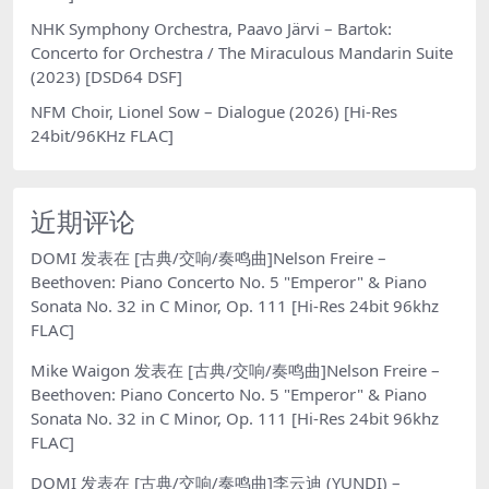
NHK Symphony Orchestra, Paavo Järvi – Bartok:
Concerto for Orchestra / The Miraculous Mandarin Suite
(2023) [DSD64 DSF]
NFM Choir, Lionel Sow – Dialogue (2026) [Hi-Res
24bit/96KHz FLAC]
近期评论
DOMI
发表在
[古典/交响/奏鸣曲]Nelson Freire –
Beethoven: Piano Concerto No. 5 "Emperor" & Piano
Sonata No. 32 in C Minor, Op. 111 [Hi-Res 24bit 96khz
FLAC]
Mike Waigon
发表在
[古典/交响/奏鸣曲]Nelson Freire –
Beethoven: Piano Concerto No. 5 "Emperor" & Piano
Sonata No. 32 in C Minor, Op. 111 [Hi-Res 24bit 96khz
FLAC]
DOMI
发表在
[古典/交响/奏鸣曲]李云迪 (YUNDI) –