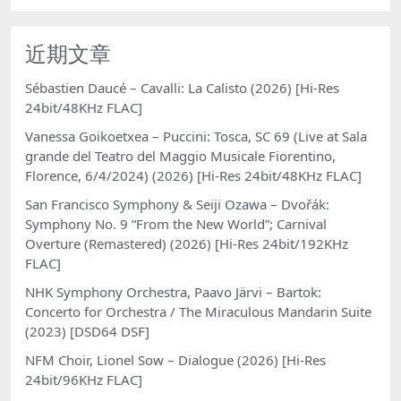
近期文章
Sébastien Daucé – Cavalli: La Calisto (2026) [Hi-Res
24bit/48KHz FLAC]
Vanessa Goikoetxea – Puccini: Tosca, SC 69 (Live at Sala
grande del Teatro del Maggio Musicale Fiorentino,
Florence, 6/4/2024) (2026) [Hi-Res 24bit/48KHz FLAC]
San Francisco Symphony & Seiji Ozawa – Dvořák:
Symphony No. 9 “From the New World”; Carnival
Overture (Remastered) (2026) [Hi-Res 24bit/192KHz
FLAC]
NHK Symphony Orchestra, Paavo Järvi – Bartok:
Concerto for Orchestra / The Miraculous Mandarin Suite
(2023) [DSD64 DSF]
NFM Choir, Lionel Sow – Dialogue (2026) [Hi-Res
24bit/96KHz FLAC]