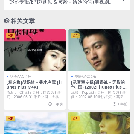
[迷你专辑/EP]刘胡轶 & 黄龄 – 给她的信 (电视剧
《加油，你是最棒的》插曲) – EP [iTunes Plus M4
A]
相关文章
VIP
VIP
华语AAC音乐
华语AAC音乐
[精选集]胡杨林 – 香水有毒 [iT
[录音室专辑]谢霆锋 – 无形的
unes Plus M4A]
他 (国) [2002] iTunes Plus A
AC
流派：POP流行 语种：国语 发行时
流派：Pop 流行 语种：国语 发行时
间：2006-06-01 唱片公司：太格印
间：2002-08-10 唱片公司：英皇
象...
唱...
1 年前
1 年前
VIP
VIP