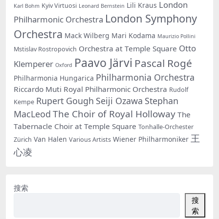
London
Lili Kraus
Kyiv Virtuosi
Karl Bohm
Leonard Bernstein
London Symphony
Philharmonic Orchestra
Orchestra
Mack Wilberg
Mari Kodama
Maurizio Pollini
Otto
Orchestra at Temple Square
Mstislav Rostropovich
Paavo Järvi
Pascal Rogé
Klemperer
Oxford
Philharmonia Orchestra
Philharmonia Hungarica
Riccardo Muti
Royal Philharmonic Orchestra
Rudolf
Rupert Gough
Seiji Ozawa
Stephan
Kempe
The Choir of Royal Holloway
MacLeod
The
Tabernacle Choir at Temple Square
Tonhalle-Orchester
王
Van Halen
Wiener Philharmoniker
Zürich
Various Artists
心凌
搜索
搜
索