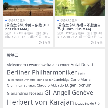
华语AAC音乐
华语AAC音乐
[录音室专辑]李健 – 依然 [iTu
[录音室专辑]陈琳 – 不想骗自
nes Plus M4A]
己 [iTunes Plus M4A]
流派：FOLK民谣 语种：国语 发行
流派：POP流行 语种：国语 发行时
时间：2011-12-10 唱片公司：金牌
间：2010-07-21 唱片公司：竹书文
大...
化...
1 年前
1 年前
标签云
Antal Dorati
Aleksandra Lewandowska
Alex Potter
Berliner Philharmoniker
Berlin
Carlo Maria
Cambridge
Philharmonic Orchestra
Bruno Walter
Eugen Jochum
Giulini
Claudio Abbado
Carl Schuricht
Gli Angeli Genève
Gianandrea Noseda
Herbert von Karajan
Jacqueline du Pré