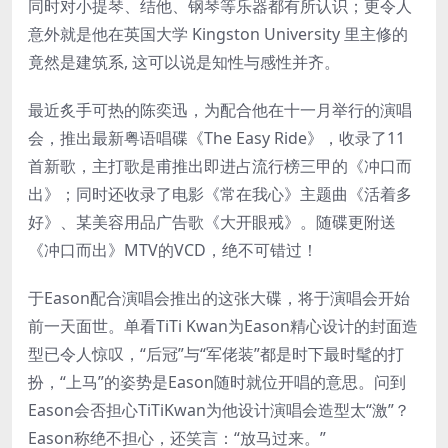
同时对小提琴、结他、钢琴等乐器都有所认识；更令人
意外就是他在英国大学 Kingston University 里主修的
竟然是建筑系, 这可以说是知性与感性并齐。
最近炙手可热的陈奕迅，为配合他在十一月举行的演唱
会，推出最新粤语唱碟《The Easy Ride》，收录了11
首新歌，主打歌是甫推出即进占流行榜三甲的《冲口而
出》；同时还收录了电影《常在我心》主题曲《活着多
好》、某美容用品广告歌《大开眼戒》。随碟更附送
《冲口而出》MTV的VCD，绝不可错过！
于Eason配合演唱会推出的这张大碟，将于演唱会开始
前一天面世。单看TiTi Kwan为Eason精心设计的封面造
型已令人惊叹，“后冠”与“军佬装”都是时下最时髦的打
扮，“上马”的姿势是Eason随时就位开唱的意思。问到
Eason会否担心TiTiKwan为他设计演唱会造型太“激”？
Eason称绝不担心，还笑言：“放马过来。”