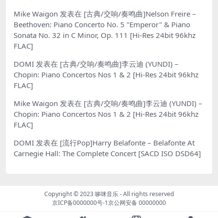
Mike Waigon
发表在
[古典/交响/奏鸣曲]Nelson Freire –
Beethoven: Piano Concerto No. 5 "Emperor" & Piano
Sonata No. 32 in C Minor, Op. 111 [Hi-Res 24bit 96khz
FLAC]
DOMI
发表在
[古典/交响/奏鸣曲]李云迪 (YUNDI) –
Chopin: Piano Concertos Nos 1 & 2 [Hi-Res 24bit 96khz
FLAC]
Mike Waigon
发表在
[古典/交响/奏鸣曲]李云迪 (YUNDI) –
Chopin: Piano Concertos Nos 1 & 2 [Hi-Res 24bit 96khz
FLAC]
DOMI
发表在
[流行Pop]Harry Belafonte – Belafonte At
Carnegie Hall: The Complete Concert [SACD ISO DSD64]
Copyright © 2023
哆咪音乐
- All rights reserved
京ICP备0000000号-1
京公网安备 00000000