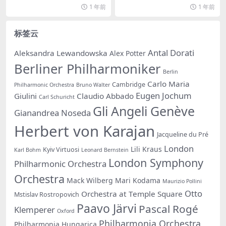
片...
片...
1 年前
1 年前
标签云
Antal Dorati
Aleksandra Lewandowska
Alex Potter
Berliner Philharmoniker
Berlin
Carlo Maria
Cambridge
Philharmonic Orchestra
Bruno Walter
Eugen Jochum
Giulini
Claudio Abbado
Carl Schuricht
Gli Angeli Genève
Gianandrea Noseda
Herbert von Karajan
Jacqueline du Pré
London
Lili Kraus
Kyiv Virtuosi
Karl Bohm
Leonard Bernstein
London Symphony
Philharmonic Orchestra
Orchestra
Mack Wilberg
Mari Kodama
Maurizio Pollini
Otto
Orchestra at Temple Square
Mstislav Rostropovich
Paavo Järvi
Pascal Rogé
Klemperer
Oxford
Philharmonia Orchestra
Philharmonia Hungarica