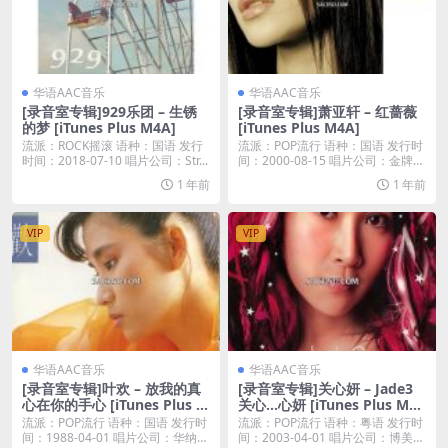
华语AAC音乐
华语AAC音乐
[录音室专辑]929乐团 – 生锈
[录音室专辑]萧亚轩 – 红蔷薇
的梦 [iTunes Plus M4A]
[iTunes Plus M4A]
流派：ROCK摇滚 语种：国语 发行
流派：POP流行 语种：国语 发行时
时间：2018-07-10 唱片公司：Str...
间：2000-08-15 唱片公司：金牌大
风...
1 年前
1 年前
VIP
VIP
华语AAC音乐
华语AAC音乐
[录音室专辑]叶欢 – 放我的真
[录音室专辑]关心妍 – Jade3
心在你的手心 [iTunes Plus M
关心…心妍 [iTunes Plus M4
4A]
A]
流派：POP流行 语种：国语 发行时
流派：POP流行 语种：粤语 发行时
间：1988-04-01 唱片公司：华纳唱
间：2003-04-01 唱片公司：博美唱