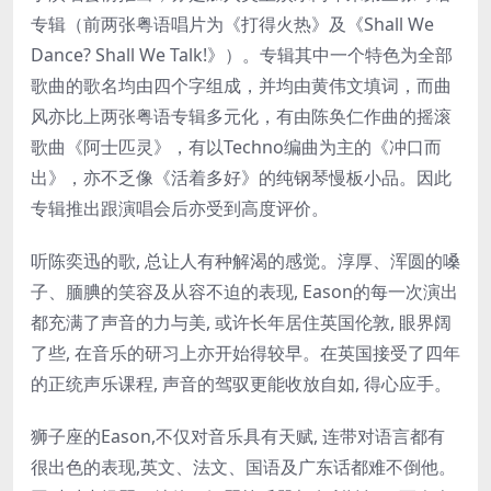
专辑（前两张粤语唱片为《打得火热》及《Shall We
Dance? Shall We Talk!》）。专辑其中一个特色为全部
歌曲的歌名均由四个字组成，并均由黄伟文填词，而曲
风亦比上两张粤语专辑多元化，有由陈奂仁作曲的摇滚
歌曲《阿士匹灵》，有以Techno编曲为主的《冲口而
出》，亦不乏像《活着多好》的纯钢琴慢板小品。因此
专辑推出跟演唱会后亦受到高度评价。
听陈奕迅的歌, 总让人有种解渴的感觉。淳厚、浑圆的嗓
子、腼腆的笑容及从容不迫的表现, Eason的每一次演出
都充满了声音的力与美, 或许长年居住英国伦敦, 眼界阔
了些, 在音乐的研习上亦开始得较早。在英国接受了四年
的正统声乐课程, 声音的驾驭更能收放自如, 得心应手。
狮子座的Eason,不仅对音乐具有天赋, 连带对语言都有
很出色的表现,英文、法文、国语及广东话都难不倒他。