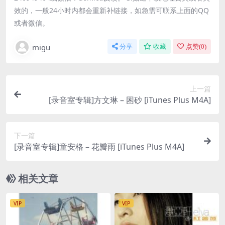
效的，一般24小时内都会重新补链接，如急需可联系上面的QQ
或者微信。
migu
分享
收藏
点赞(
0
)
上一篇
[录音室专辑]方文琳 – 困砂 [iTunes Plus M4A]
下一篇
[录音室专辑]童安格 – 花瓣雨 [iTunes Plus M4A]
相关文章
VIP
VIP