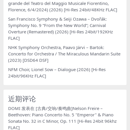
grande del Teatro del Maggio Musicale Fiorentino,
Florence, 6/4/2024) (2026) [Hi-Res 24bit/48KHz FLAC]
San Francisco Symphony & Seiji Ozawa – Dvořák:
Symphony No. 9 “From the New World”; Carnival
Overture (Remastered) (2026) [Hi-Res 24bit/192KHz
FLAC]
NHK Symphony Orchestra, Paavo Järvi – Bartok:
Concerto for Orchestra / The Miraculous Mandarin Suite
(2023) [DSD64 DSF]
NFM Choir, Lionel Sow – Dialogue (2026) [Hi-Res
24bit/96KHz FLAC]
近期评论
DOMI
发表在
[古典/交响/奏鸣曲]Nelson Freire –
Beethoven: Piano Concerto No. 5 "Emperor" & Piano
Sonata No. 32 in C Minor, Op. 111 [Hi-Res 24bit 96khz
FLAC]