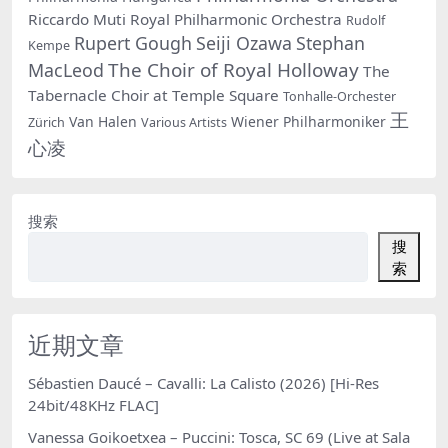
Riccardo Muti
Royal Philharmonic Orchestra
Rudolf
Rupert Gough
Seiji Ozawa
Stephan
Kempe
The Choir of Royal Holloway
MacLeod
The
Tabernacle Choir at Temple Square
Tonhalle-Orchester
王
Van Halen
Wiener Philharmoniker
Zürich
Various Artists
心凌
搜索
搜
索
近期文章
Sébastien Daucé – Cavalli: La Calisto (2026) [Hi-Res
24bit/48KHz FLAC]
Vanessa Goikoetxea – Puccini: Tosca, SC 69 (Live at Sala