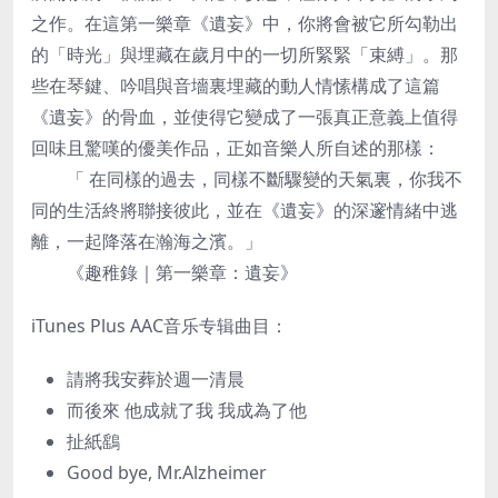
之作。在這第一樂章《遺妄》中，你將會被它所勾勒出
的「時光」與埋藏在歲月中的一切所緊緊「束縛」。那
些在琴鍵、吟唱與音墻裏埋藏的動人情愫構成了這篇
《遺妄》的骨血，並使得它變成了一張真正意義上值得
回味且驚嘆的優美作品，正如音樂人所自述的那樣：
「 在同樣的過去，同樣不斷驟變的天氣裏，你我不
同的生活終將聯接彼此，並在《遺妄》的深邃情緒中逃
離，一起降落在瀚海之濱。」
《趣稚錄｜第一樂章：遺妄》
iTunes Plus AAC音乐专辑曲目：
請將我安葬於週一清晨
而後來 他成就了我 我成為了他
扯紙鷂
Good bye, Mr.Alzheimer