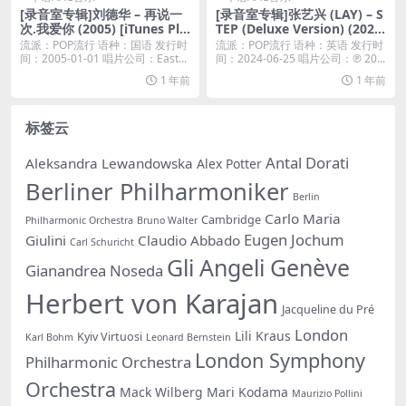
[录音室专辑]刘德华 – 再说一
[录音室专辑]张艺兴 (LAY) – S
次.我爱你 (2005) [iTunes Plu
TEP (Deluxe Version) (2024)
s M4A]
[iTunes Plus M4A]
流派：POP流行 语种：国语 发行时
流派：POP流行 语种：英语 发行时
间：2005-01-01 唱片公司：East...
间：2024-06-25 唱片公司：℗ 20...
1 年前
1 年前
标签云
Antal Dorati
Aleksandra Lewandowska
Alex Potter
Berliner Philharmoniker
Berlin
Carlo Maria
Cambridge
Philharmonic Orchestra
Bruno Walter
Eugen Jochum
Giulini
Claudio Abbado
Carl Schuricht
Gli Angeli Genève
Gianandrea Noseda
Herbert von Karajan
Jacqueline du Pré
London
Lili Kraus
Kyiv Virtuosi
Karl Bohm
Leonard Bernstein
London Symphony
Philharmonic Orchestra
Orchestra
Mack Wilberg
Mari Kodama
Maurizio Pollini