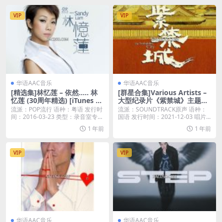
VIP
VIP
华语AAC音乐
华语AAC音乐
[精选集]林忆莲 – 依然….. 林
[群星合集]Various Artists –
忆莲 (30周年精选) [iTunes Pl
大型纪录片《紫禁城》主题歌
us M4A]
音乐专辑 (2021) [iTunes Plus
流派：POP流行 语种：粤语 发行时
流派：SOUNDTRACK原声 语种：
M4A]
间：2016-03-23 类型：录音室专辑
国语 发行时间：2021-12-03 唱片...
...
1 年前
1 年前
VIP
VIP
华语AAC音乐
华语AAC音乐