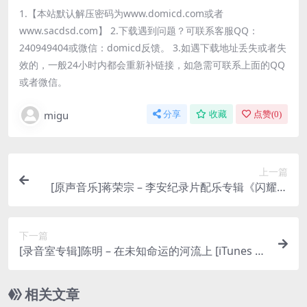
1.【本站默认解压密码为www.domicd.com或者
www.sacdsd.com】 2.下载遇到问题？可联系客服QQ：
240949404或微信：domicd反馈。 3.如遇下载地址丢失或者失
效的，一般24小时内都会重新补链接，如急需可联系上面的QQ
或者微信。
migu
分享
收藏
点赞(
0
)
上一篇
[原声音乐]蒋荣宗 – 李安纪录片配乐专辑《闪耀乐
章》-原创音乐 [iTunes Plus M4A]
下一篇
[录音室专辑]陈明 – 在未知命运的河流上 [iTunes Pl
us M4A]
相关文章