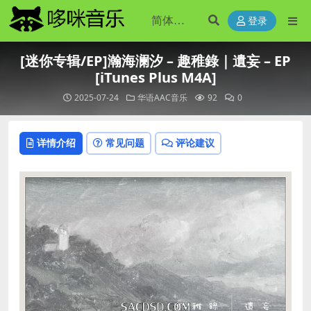
登录
[迷你专辑/EP]瀚海澜汐 – 趣稚錄｜遺妄 – EP
[iTunes Plus M4A]
2025-07-24
华语AAC音乐
92
0
详情介绍
常见问题
评论建议