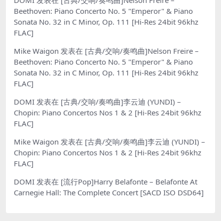
Beethoven: Piano Concerto No. 5 "Emperor" & Piano
Sonata No. 32 in C Minor, Op. 111 [Hi-Res 24bit 96khz
FLAC]
Mike Waigon
发表在
[古典/交响/奏鸣曲]Nelson Freire –
Beethoven: Piano Concerto No. 5 "Emperor" & Piano
Sonata No. 32 in C Minor, Op. 111 [Hi-Res 24bit 96khz
FLAC]
DOMI
发表在
[古典/交响/奏鸣曲]李云迪 (YUNDI) –
Chopin: Piano Concertos Nos 1 & 2 [Hi-Res 24bit 96khz
FLAC]
Mike Waigon
发表在
[古典/交响/奏鸣曲]李云迪 (YUNDI) –
Chopin: Piano Concertos Nos 1 & 2 [Hi-Res 24bit 96khz
FLAC]
DOMI
发表在
[流行Pop]Harry Belafonte – Belafonte At
Carnegie Hall: The Complete Concert [SACD ISO DSD64]