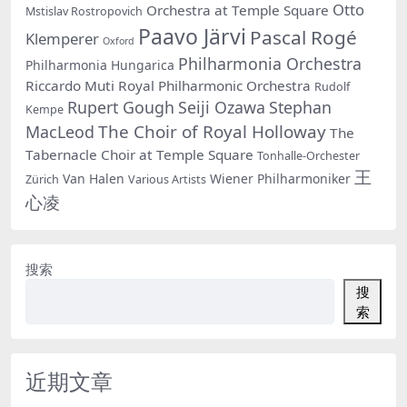
Otto
Orchestra at Temple Square
Mstislav Rostropovich
Paavo Järvi
Pascal Rogé
Klemperer
Oxford
Philharmonia Orchestra
Philharmonia Hungarica
Riccardo Muti
Royal Philharmonic Orchestra
Rudolf
Rupert Gough
Seiji Ozawa
Stephan
Kempe
The Choir of Royal Holloway
MacLeod
The
Tabernacle Choir at Temple Square
Tonhalle-Orchester
王
Van Halen
Wiener Philharmoniker
Zürich
Various Artists
心凌
搜索
搜
索
近期文章