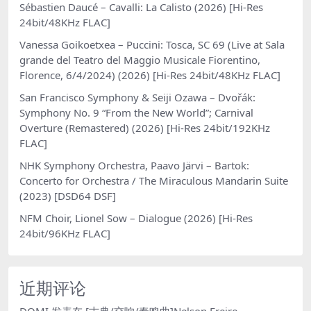
Sébastien Daucé – Cavalli: La Calisto (2026) [Hi-Res
24bit/48KHz FLAC]
Vanessa Goikoetxea – Puccini: Tosca, SC 69 (Live at Sala
grande del Teatro del Maggio Musicale Fiorentino,
Florence, 6/4/2024) (2026) [Hi-Res 24bit/48KHz FLAC]
San Francisco Symphony & Seiji Ozawa – Dvořák:
Symphony No. 9 “From the New World”; Carnival
Overture (Remastered) (2026) [Hi-Res 24bit/192KHz
FLAC]
NHK Symphony Orchestra, Paavo Järvi – Bartok:
Concerto for Orchestra / The Miraculous Mandarin Suite
(2023) [DSD64 DSF]
NFM Choir, Lionel Sow – Dialogue (2026) [Hi-Res
24bit/96KHz FLAC]
近期评论
DOMI
发表在
[古典/交响/奏鸣曲]Nelson Freire –