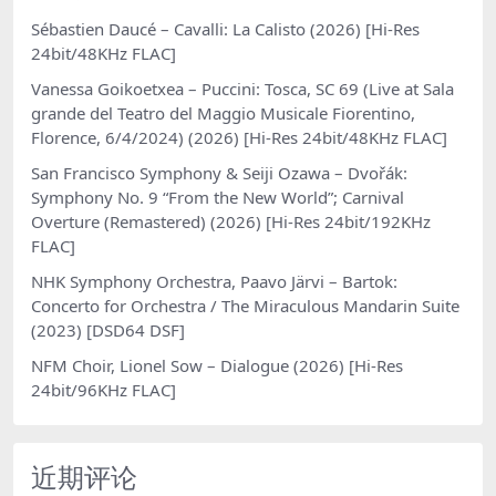
Sébastien Daucé – Cavalli: La Calisto (2026) [Hi-Res
24bit/48KHz FLAC]
Vanessa Goikoetxea – Puccini: Tosca, SC 69 (Live at Sala
grande del Teatro del Maggio Musicale Fiorentino,
Florence, 6/4/2024) (2026) [Hi-Res 24bit/48KHz FLAC]
San Francisco Symphony & Seiji Ozawa – Dvořák:
Symphony No. 9 “From the New World”; Carnival
Overture (Remastered) (2026) [Hi-Res 24bit/192KHz
FLAC]
NHK Symphony Orchestra, Paavo Järvi – Bartok:
Concerto for Orchestra / The Miraculous Mandarin Suite
(2023) [DSD64 DSF]
NFM Choir, Lionel Sow – Dialogue (2026) [Hi-Res
24bit/96KHz FLAC]
近期评论