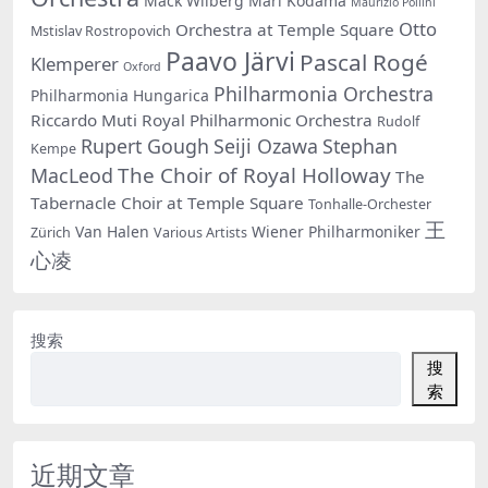
Mack Wilberg
Mari Kodama
Maurizio Pollini
Otto
Orchestra at Temple Square
Mstislav Rostropovich
Paavo Järvi
Pascal Rogé
Klemperer
Oxford
Philharmonia Orchestra
Philharmonia Hungarica
Riccardo Muti
Royal Philharmonic Orchestra
Rudolf
Rupert Gough
Seiji Ozawa
Stephan
Kempe
The Choir of Royal Holloway
MacLeod
The
Tabernacle Choir at Temple Square
Tonhalle-Orchester
王
Van Halen
Wiener Philharmoniker
Zürich
Various Artists
心凌
搜索
搜
索
近期文章