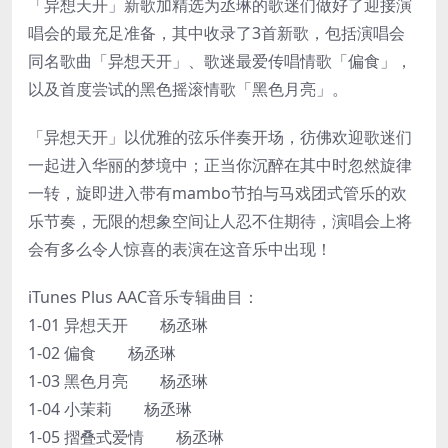
「异想天开」新歌加精选为丞琳的歌迷们做好了迎接演
唱会的最充足准备，其中收录了3首新歌，包括演唱会
同名歌曲「异想天开」、歌迷最爱传唱情歌「偏食」，
以及首度尝试的黑色摇滚情歌「黑色月亮」。
「异想天开」以优雅的弦乐伴奏开场，彷佛欢迎歌迷们
一起进入华丽的梦境中；正当你沉醉在其中时忽然旋律
一转，旋即进入带有mambo节拍与马戏团式管乐的欢
乐节奏，无限的想象空间让人忍不住期待，演唱会上将
会有多么令人惊喜的表演在这音乐中出现！
iTunes Plus AAC音乐专辑曲目：
1-01 异想天开 杨丞琳
1-02 偏食 杨丞琳
1-03 黑色月亮 杨丞琳
1-04 小茉莉 杨丞琳
1-05 摺叠式爱情 杨丞琳