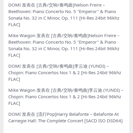
DOMI
发表在
[古典/交响/奏鸣曲]Nelson Freire –
Beethoven: Piano Concerto No. 5 "Emperor" & Piano
Sonata No. 32 in C Minor, Op. 111 [Hi-Res 24bit 96khz
FLAC]
Mike Waigon
发表在
[古典/交响/奏鸣曲]Nelson Freire –
Beethoven: Piano Concerto No. 5 "Emperor" & Piano
Sonata No. 32 in C Minor, Op. 111 [Hi-Res 24bit 96khz
FLAC]
DOMI
发表在
[古典/交响/奏鸣曲]李云迪 (YUNDI) –
Chopin: Piano Concertos Nos 1 & 2 [Hi-Res 24bit 96khz
FLAC]
Mike Waigon
发表在
[古典/交响/奏鸣曲]李云迪 (YUNDI) –
Chopin: Piano Concertos Nos 1 & 2 [Hi-Res 24bit 96khz
FLAC]
DOMI
发表在
[流行Pop]Harry Belafonte – Belafonte At
Carnegie Hall: The Complete Concert [SACD ISO DSD64]