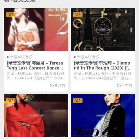
VIP
VIP
华语AAC音乐
华语AAC音乐
[录音室专辑]邓丽君 – Teresa
[录音室专辑]李浩玮 – Diamo
Teng Last Concert Kanzenb
nd In The Rough (2020) [[iT
an 2 (1999) [iTunes Plus M4
unes Plus M4A]]
流派：POP流行 语种：日语 发行时
流派：POP流行 语种：国语 发行时
A]
间：1999-12-01 唱片公司：℗ 20...
间：2020-04-24 唱片公司：滚石唱
片...
9 月前
1 年前
VIP
VIP