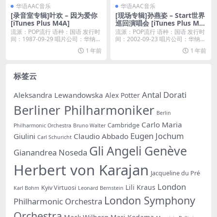
华语AAC音乐
华语AAC音乐
[录音室专辑]叶欢 – 因为爱你
[现场专辑]孙燕姿 – Start世界
[iTunes Plus M4A]
巡回演唱会 [iTunes Plus M4
A]
流派：POP流行 语种：国语 发行时
流派：POP流行 语种：国语 发行时
间：1987-09-29 唱片公司：华纳唱
间：2002-09-23 唱片公司：华纳唱
片...
片...
1 年前
1 年前
标签云
Antal Dorati
Aleksandra Lewandowska
Alex Potter
Berliner Philharmoniker
Berlin
Carlo Maria
Cambridge
Philharmonic Orchestra
Bruno Walter
Eugen Jochum
Giulini
Claudio Abbado
Carl Schuricht
Gli Angeli Genève
Gianandrea Noseda
Herbert von Karajan
Jacqueline du Pré
London
Lili Kraus
Kyiv Virtuosi
Karl Bohm
Leonard Bernstein
London Symphony
Philharmonic Orchestra
Orchestra