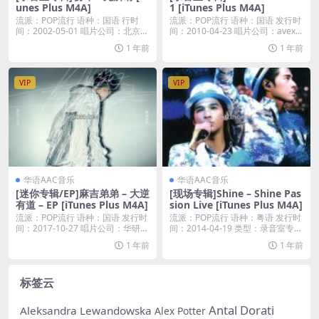
unes Plus M4A]
1 [iTunes Plus M4A]
流派：POP流行 语种：国语 行时
流派：POP流行 语种：国语 发行时
间：2002-05-01 唱片公司：北京竹
间：2010-04-23 唱片公司：avex...
书酷...
1 年前
1 年前
VIP
VIP
华语AAC音乐
华语AAC音乐
[迷你专辑/EP]麻吉弟弟 – 大逆
[现场专辑]Shine – Shine Pas
有道 – EP [iTunes Plus M4A]
sion Live [iTunes Plus M4A]
流派：POP流行 语种：国语 发行时
流派：POP流行 语种：粤语 发行时
间：2017-10-27 唱片公司：华研国
间：2014-04-19 类型：录音室专辑
际...
...
1 年前
1 年前
标签云
Antal Dorati
Aleksandra Lewandowska
Alex Potter