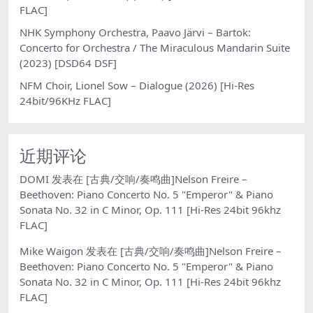
FLAC]
NHK Symphony Orchestra, Paavo Järvi – Bartok:
Concerto for Orchestra / The Miraculous Mandarin Suite
(2023) [DSD64 DSF]
NFM Choir, Lionel Sow – Dialogue (2026) [Hi-Res
24bit/96KHz FLAC]
近期评论
DOMI
发表在
[古典/交响/奏鸣曲]Nelson Freire –
Beethoven: Piano Concerto No. 5 "Emperor" & Piano
Sonata No. 32 in C Minor, Op. 111 [Hi-Res 24bit 96khz
FLAC]
Mike Waigon
发表在
[古典/交响/奏鸣曲]Nelson Freire –
Beethoven: Piano Concerto No. 5 "Emperor" & Piano
Sonata No. 32 in C Minor, Op. 111 [Hi-Res 24bit 96khz
FLAC]