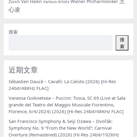
王
Van Halen
Wiener Philharmoniker
Zürich
Various Artists
心凌
搜索
搜
索
近期文章
Sébastien Daucé – Cavalli: La Calisto (2026) [Hi-Res
24bit/48KHz FLAC]
Vanessa Goikoetxea – Puccini: Tosca, SC 69 (Live at Sala
grande del Teatro del Maggio Musicale Fiorentino,
Florence, 6/4/2024) (2026) [Hi-Res 24bit/48KHz FLAC]
San Francisco Symphony & Seiji Ozawa – Dvořák:
Symphony No. 9 “From the New World”; Carnival
Overture (Remastered) (2026) [Hi-Res 24bit/192KHz