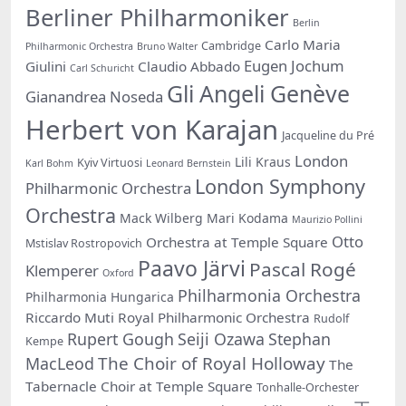
Berliner Philharmoniker
Berlin
Carlo Maria
Cambridge
Philharmonic Orchestra
Bruno Walter
Eugen Jochum
Giulini
Claudio Abbado
Carl Schuricht
Gli Angeli Genève
Gianandrea Noseda
Herbert von Karajan
Jacqueline du Pré
London
Lili Kraus
Kyiv Virtuosi
Karl Bohm
Leonard Bernstein
London Symphony
Philharmonic Orchestra
Orchestra
Mack Wilberg
Mari Kodama
Maurizio Pollini
Otto
Orchestra at Temple Square
Mstislav Rostropovich
Paavo Järvi
Pascal Rogé
Klemperer
Oxford
Philharmonia Orchestra
Philharmonia Hungarica
Riccardo Muti
Royal Philharmonic Orchestra
Rudolf
Rupert Gough
Seiji Ozawa
Stephan
Kempe
The Choir of Royal Holloway
MacLeod
The
Tabernacle Choir at Temple Square
Tonhalle-Orchester