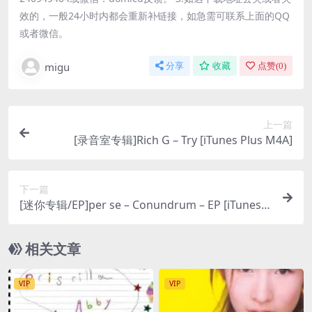
效的，一般24小时内都会重新补链接，如急需可联系上面的QQ
或者微信。
migu
分享
收藏
点赞(
0
)
上一篇
[录音室专辑]Rich G – Try [iTunes Plus M4A]
下一篇
[迷你专辑/EP]per se – Conundrum – EP [iTunes P
lus M4A]
相关文章
VIP
VIP