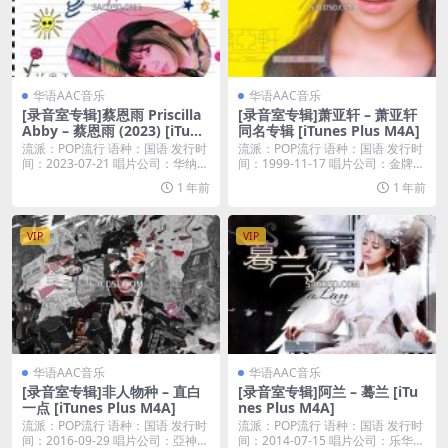
华语AAC音乐
华语AAC音乐
[录音室专辑]蔡恩雨 Priscilla
[录音室专辑]萧亚轩 – 萧亚轩
Abby – 蔡恩雨 (2023) [iTune
同名专辑 [iTunes Plus M4A]
s Plus M4A]
流派：POP流行 语种：国语 发行时
流派：POP流行 语种：国语 发行时
间：2023-07-21 唱片公司：华纳唱
间：1999-11-17 唱片公司：金牌大
片...
风...
1 年前
1 年前
VIP
VIP
华语AAC音乐
华语AAC音乐
[录音室专辑]非人物种 – 直白
[录音室专辑]阿兰 – 蓦兰 [iTu
一点 [iTunes Plus M4A]
nes Plus M4A]
流派：POP流行 语种：国语 发行时
流派：POP流行 语种：国语 发行时
间：2016-09-29 唱片公司：亞神唱
间：2014-07-15 唱片公司：乐华圆