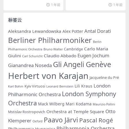
片...
娱...
1 年前
1 年前
标签云
Antal Dorati
Aleksandra Lewandowska
Alex Potter
Berliner Philharmoniker
Berlin
Carlo Maria
Cambridge
Philharmonic Orchestra
Bruno Walter
Eugen Jochum
Giulini
Claudio Abbado
Carl Schuricht
Gli Angeli Genève
Gianandrea Noseda
Herbert von Karajan
Jacqueline du Pré
London
Lili Kraus
Kyiv Virtuosi
Karl Bohm
Leonard Bernstein
London Symphony
Philharmonic Orchestra
Orchestra
Mack Wilberg
Mari Kodama
Maurizio Pollini
Otto
Orchestra at Temple Square
Mstislav Rostropovich
Paavo Järvi
Pascal Rogé
Klemperer
Oxford
Philharmonia Orchestra
Philharmonia Hungarica