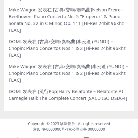
Mike Waigon
发表在
[古典/交响/奏鸣曲]Nelson Freire –
Beethoven: Piano Concerto No. 5 "Emperor" & Piano
Sonata No. 32 in C Minor, Op. 111 [Hi-Res 24bit 96khz
FLAC]
DOMI
发表在
[古典/交响/奏鸣曲]李云迪 (YUNDI) –
Chopin: Piano Concertos Nos 1 & 2 [Hi-Res 24bit 96khz
FLAC]
Mike Waigon
发表在
[古典/交响/奏鸣曲]李云迪 (YUNDI) –
Chopin: Piano Concertos Nos 1 & 2 [Hi-Res 24bit 96khz
FLAC]
DOMI
发表在
[流行Pop]Harry Belafonte – Belafonte At
Carnegie Hall: The Complete Concert [SACD ISO DSD64]
Copyright © 2023
哆咪音乐
- All rights reserved
京ICP备0000000号-1
京公网安备 00000000