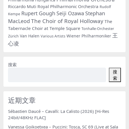
Riccardo Muti
Royal Philharmonic Orchestra
Rudolf
Rupert Gough
Seiji Ozawa
Stephan
Kempe
The Choir of Royal Holloway
MacLeod
The
Tabernacle Choir at Temple Square
Tonhalle-Orchester
王
Van Halen
Wiener Philharmoniker
Zürich
Various Artists
心凌
搜索
搜
索
近期文章
Sébastien Daucé – Cavalli: La Calisto (2026) [Hi-Res
24bit/48KHz FLAC]
Vanessa Goikoetxea – Puccini: Tosca, SC 69 (Live at Sala