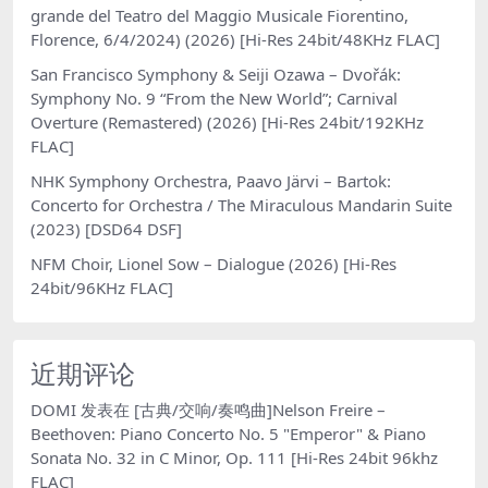
grande del Teatro del Maggio Musicale Fiorentino,
Florence, 6/4/2024) (2026) [Hi-Res 24bit/48KHz FLAC]
San Francisco Symphony & Seiji Ozawa – Dvořák:
Symphony No. 9 “From the New World”; Carnival
Overture (Remastered) (2026) [Hi-Res 24bit/192KHz
FLAC]
NHK Symphony Orchestra, Paavo Järvi – Bartok:
Concerto for Orchestra / The Miraculous Mandarin Suite
(2023) [DSD64 DSF]
NFM Choir, Lionel Sow – Dialogue (2026) [Hi-Res
24bit/96KHz FLAC]
近期评论
DOMI
发表在
[古典/交响/奏鸣曲]Nelson Freire –
Beethoven: Piano Concerto No. 5 "Emperor" & Piano
Sonata No. 32 in C Minor, Op. 111 [Hi-Res 24bit 96khz
FLAC]