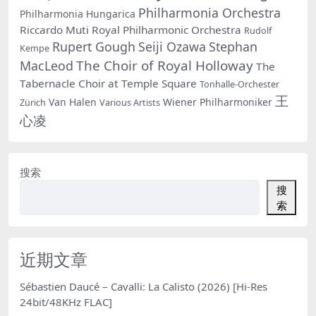
Philharmonia Orchestra
Philharmonia Hungarica
Riccardo Muti
Royal Philharmonic Orchestra
Rudolf
Rupert Gough
Seiji Ozawa
Stephan
Kempe
The Choir of Royal Holloway
MacLeod
The
Tabernacle Choir at Temple Square
Tonhalle-Orchester
王
Van Halen
Wiener Philharmoniker
Zürich
Various Artists
心凌
搜索
搜
索
近期文章
Sébastien Daucé – Cavalli: La Calisto (2026) [Hi-Res
24bit/48KHz FLAC]