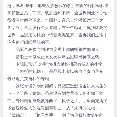
冠，继2008年「那些女孩教我的事」专辑的好口碑和漂
亮销量之后，商演、戏剧邀约不断，全世界到处飞，忙
得没有时间停下来。也因此，音乐上沈潜长达三年之
久，终于再度发行个人专辑，在一个喧闹而疯狂比高的
世界，品冠用沈稳的中低音娓娓道来，告诉我们生命中
许多值得细细品味的事。
品冠全程参与制作首度秀出佛朗明哥吉他弹奏
情歌王子修成正果女友探班品冠唱出神来之轨
专辑以“执子之手”为概念献给相恋有成人的礼物
「未拆的礼物」，是品冠出道以来自己参与最多、
最贴近真实自我的专辑。
这张专辑的制作期间，品冠正默默准备进入人生的
下一个阶段：婚姻。虽然没有刻意营造，但不知不觉
中，专辑概念自然便导向了「执子之手」，里面充满了
多首送给爱人的温暖甜蜜歌曲。从「未拆的礼物」、
「我确定」、「执子之手」、到「为你我想做更好的