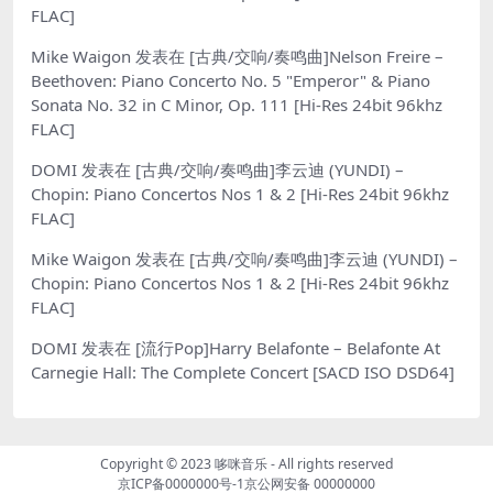
FLAC]
Mike Waigon
发表在
[古典/交响/奏鸣曲]Nelson Freire –
Beethoven: Piano Concerto No. 5 "Emperor" & Piano
Sonata No. 32 in C Minor, Op. 111 [Hi-Res 24bit 96khz
FLAC]
DOMI
发表在
[古典/交响/奏鸣曲]李云迪 (YUNDI) –
Chopin: Piano Concertos Nos 1 & 2 [Hi-Res 24bit 96khz
FLAC]
Mike Waigon
发表在
[古典/交响/奏鸣曲]李云迪 (YUNDI) –
Chopin: Piano Concertos Nos 1 & 2 [Hi-Res 24bit 96khz
FLAC]
DOMI
发表在
[流行Pop]Harry Belafonte – Belafonte At
Carnegie Hall: The Complete Concert [SACD ISO DSD64]
Copyright © 2023
哆咪音乐
- All rights reserved
京ICP备0000000号-1
京公网安备 00000000