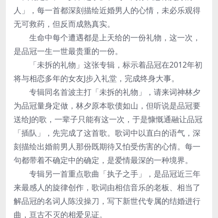
人」，每一首都深刻描绘近婚男人的心情，未必乐观得
无可救药，但反而成熟真实。
生命中每个遭遇都是上天给的一份礼物，这一次，
是品冠一生一世最贵重的一份。
「未拆的礼物」这张专辑，标示着品冠在2012年初
将与相恋多年的女友J步入礼堂，完成终身大事。
专辑同名首波主打「未拆的礼物」，请来词神林夕
为品冠量身定做，林夕原本歌债如山，但听说是品冠要
送给J的歌，一辈子只能有这一次，于是慷慨通融让品冠
「插队」，先完成了这首歌。歌词中以直白的语气，深
刻描绘出婚前男人那份既期待又怕受伤害的心情。每一
句都带着不确定中的确定，是爱情最深的一种境界。
专辑另一首重点歌曲「执子之手」，是品冠近三年
来最感人的旋律创作，歌词由相信音乐的老板、相当了
解品冠的名词人陈没操刀，写下新世代专属的结婚进行
曲，亘古不灭的相爱见证。