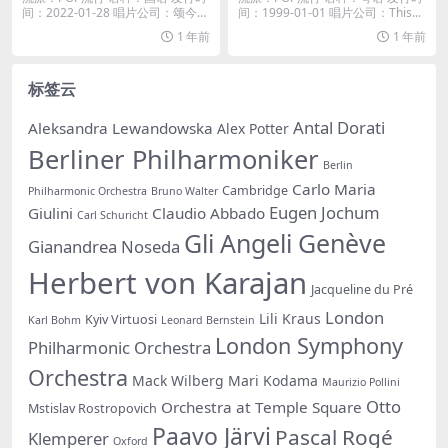
间：2022-01-28 唱片公司：颂今音
间：1999-01-01 唱片公司：This...
乐...
1 年前
1 年前
标签云
Antal Dorati
Aleksandra Lewandowska
Alex Potter
Berliner Philharmoniker
Berlin
Carlo Maria
Cambridge
Philharmonic Orchestra
Bruno Walter
Eugen Jochum
Giulini
Claudio Abbado
Carl Schuricht
Gli Angeli Genève
Gianandrea Noseda
Herbert von Karajan
Jacqueline du Pré
London
Lili Kraus
Kyiv Virtuosi
Karl Bohm
Leonard Bernstein
London Symphony
Philharmonic Orchestra
Orchestra
Mack Wilberg
Mari Kodama
Maurizio Pollini
Otto
Orchestra at Temple Square
Mstislav Rostropovich
Paavo Järvi
Pascal Rogé
Klemperer
Oxford