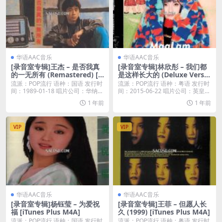
华语AAC音乐
华语AAC音乐
[录音室专辑]王杰 – 是否我真
[录音室专辑]林欣彤 – 我们都
的一无所有 (Remastered) [iT
是这样长大的 (Deluxe Versio
unes Plus M4A]
n) [iTunes Plus M4A]
流派：POP流行 语种：国语 发行时
流派：POP流行 语种：粤语 发行时
间：1989-01-18 唱片公司：华纳唱
间：2015-06-22 唱片公司：英皇唱
片...
片...
1 年前
1 年前
VIP
VIP
华语AAC音乐
华语AAC音乐
[录音室专辑]杨钰莹 – 为爱祝
[录音室专辑]王菲 – 但愿人长
福 [iTunes Plus M4A]
久 (1999) [iTunes Plus M4A]
流派：POP流行 语种：国语 发行时
流派：POP流行 语种：粤语 发行时