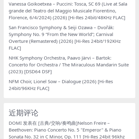
Vanessa Goikoetxea – Puccini: Tosca, SC 69 (Live at Sala
grande del Teatro del Maggio Musicale Fiorentino,
Florence, 6/4/2024) (2026) [Hi-Res 24bit/48KHz FLAC]
San Francisco Symphony & Seiji Ozawa – Dvořák:
Symphony No. 9 “From the New World”; Carnival
Overture (Remastered) (2026) [Hi-Res 24bit/192KHz
FLAC]
NHK Symphony Orchestra, Paavo Järvi – Bartok:
Concerto for Orchestra / The Miraculous Mandarin Suite
(2023) [DSD64 DSF]
NFM Choir, Lionel Sow – Dialogue (2026) [Hi-Res
24bit/96KHz FLAC]
近期评论
DOMI
发表在
[古典/交响/奏鸣曲]Nelson Freire –
Beethoven: Piano Concerto No. 5 "Emperor" & Piano
Sonata No. 32 in C Minor, Op. 111 [Hi-Res 24bit 96khz