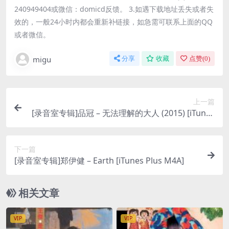
240949404或微信：domicd反馈。 3.如遇下载地址丢失或者失
效的，一般24小时内都会重新补链接，如急需可联系上面的QQ
或者微信。
migu
分享
收藏
点赞(
0
)
上一篇
[录音室专辑]品冠 – 无法理解的大人 (2015) [iTunes
Plus AAC M4A]
下一篇
[录音室专辑]郑伊健 – Earth [iTunes Plus M4A]
相关文章
VIP
VIP