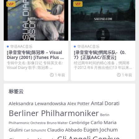
VIP
VIP
华语AAC音乐
华语AAC音乐
[录音室专辑]陈冠希 – Visual
[录音室专辑]惘闻乐队-《0.
Diary (2001) [iTunes Plus M
7》[正版AAC/百度云]
4A]
专辑中文名: 影像日记 专辑英文名:
经过两年时间的精心准备，惘闻将
Visual Diary 歌手: 陈冠希 ...
于2012 年6 月推出他们13 年以来
的第7 张...
1 年前
1 年前
标签云
Antal Dorati
Aleksandra Lewandowska
Alex Potter
Berliner Philharmoniker
Berlin
Carlo Maria
Cambridge
Philharmonic Orchestra
Bruno Walter
Eugen Jochum
Giulini
Claudio Abbado
Carl Schuricht
Gli Angeli Genève