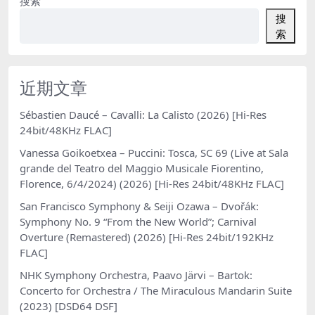
搜索
搜
索
近期文章
Sébastien Daucé – Cavalli: La Calisto (2026) [Hi-Res
24bit/48KHz FLAC]
Vanessa Goikoetxea – Puccini: Tosca, SC 69 (Live at Sala
grande del Teatro del Maggio Musicale Fiorentino,
Florence, 6/4/2024) (2026) [Hi-Res 24bit/48KHz FLAC]
San Francisco Symphony & Seiji Ozawa – Dvořák:
Symphony No. 9 “From the New World”; Carnival
Overture (Remastered) (2026) [Hi-Res 24bit/192KHz
FLAC]
NHK Symphony Orchestra, Paavo Järvi – Bartok:
Concerto for Orchestra / The Miraculous Mandarin Suite
(2023) [DSD64 DSF]