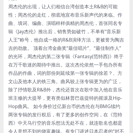
周杰伦的出现，让人们相信台湾创造本土R&B的可能
性；周杰伦的走红，彻底地宣布音乐新声代的来临。作
曲、填词、编曲、演唱样样俱精的周杰伦，首张同名专
辑《Jay杰伦》推出后，销售势如破竹，不单有“音乐新
人王”称号，他自成一格的R&B演绎方法，更被誉为陶吉
吉的劲敌。 顶着台湾金曲奖“最佳唱片”、“最佳制作人”
的光环，周杰伦的第二张专辑《Fantasy(范特西)》终于
在万千歌迷的期待中推出。这次杰伦依然一手包办所有
作品的作曲，词的部份则延续第一张专辑的徐若？、方
文山及他本人的铁三角。曲风较上张专辑更为的广泛，
除了抒情歌及R&B外，杰伦还首次在歌中加入他在音乐
班主修的大提琴，更有类似林普巴兹提特的摇滚及Hip-
Hop曲风。 如今身价过亿新台币的杰伦在与BMG续约
两张专辑的发行权后，有了更多的创作空间，在《范特
西》中天马行空的音乐想法无处不在，就连歌名也都是
令人意想不到的饶富趣味。有专门讲述日本忍者的“对不