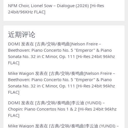
NFM Choir, Lionel Sow – Dialogue (2026) [Hi-Res
24bit/96KHz FLAC]
近期评论
DOMI
发表在
[古典/交响/奏鸣曲]Nelson Freire –
Beethoven: Piano Concerto No. 5 "Emperor" & Piano
Sonata No. 32 in C Minor, Op. 111 [Hi-Res 24bit 96khz
FLAC]
Mike Waigon
发表在
[古典/交响/奏鸣曲]Nelson Freire –
Beethoven: Piano Concerto No. 5 "Emperor" & Piano
Sonata No. 32 in C Minor, Op. 111 [Hi-Res 24bit 96khz
FLAC]
DOMI
发表在
[古典/交响/奏鸣曲]李云迪 (YUNDI) –
Chopin: Piano Concertos Nos 1 & 2 [Hi-Res 24bit 96khz
FLAC]
Mike Waigon
发表在
[古典/交响/奏鸣曲]李云迪 (YUNDI) –