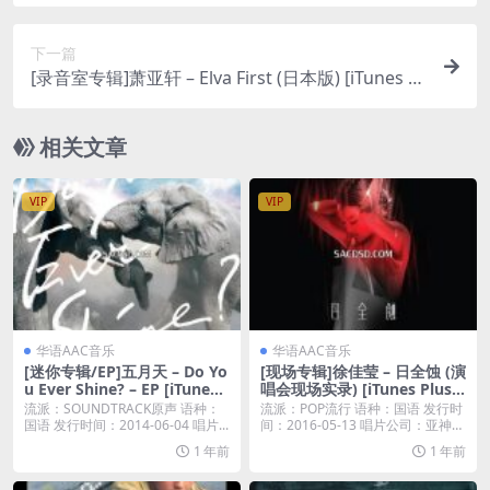
下一篇
[录音室专辑]萧亚轩 – Elva First (日本版) [iTunes Pl
us M4A]
相关文章
VIP
VIP
华语AAC音乐
华语AAC音乐
[迷你专辑/EP]五月天 – Do Yo
[现场专辑]徐佳莹 – 日全蚀 (演
u Ever Shine? – EP [iTunes
唱会现场实录) [iTunes Plus
Plus M4A]
M4A]
流派：SOUNDTRACK原声 语种：
流派：POP流行 语种：国语 发行时
国语 发行时间：2014-06-04 唱片...
间：2016-05-13 唱片公司：亚神音
乐...
1 年前
1 年前