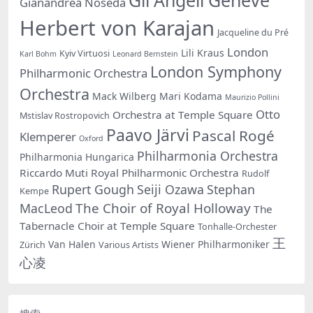
Gianandrea Noseda
Herbert von Karajan
Jacqueline du Pré
London
Lili Kraus
Kyiv Virtuosi
Karl Bohm
Leonard Bernstein
London Symphony
Philharmonic Orchestra
Orchestra
Mack Wilberg
Mari Kodama
Maurizio Pollini
Otto
Orchestra at Temple Square
Mstislav Rostropovich
Paavo Järvi
Pascal Rogé
Klemperer
Oxford
Philharmonia Orchestra
Philharmonia Hungarica
Riccardo Muti
Royal Philharmonic Orchestra
Rudolf
Rupert Gough
Seiji Ozawa
Stephan
Kempe
The Choir of Royal Holloway
MacLeod
The
Tabernacle Choir at Temple Square
Tonhalle-Orchester
王
Van Halen
Wiener Philharmoniker
Zürich
Various Artists
心凌