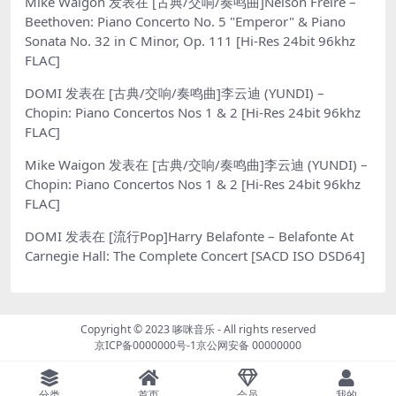
Mike Waigon
发表在
[古典/交响/奏鸣曲]Nelson Freire –
Beethoven: Piano Concerto No. 5 "Emperor" & Piano
Sonata No. 32 in C Minor, Op. 111 [Hi-Res 24bit 96khz
FLAC]
DOMI
发表在
[古典/交响/奏鸣曲]李云迪 (YUNDI) –
Chopin: Piano Concertos Nos 1 & 2 [Hi-Res 24bit 96khz
FLAC]
Mike Waigon
发表在
[古典/交响/奏鸣曲]李云迪 (YUNDI) –
Chopin: Piano Concertos Nos 1 & 2 [Hi-Res 24bit 96khz
FLAC]
DOMI
发表在
[流行Pop]Harry Belafonte – Belafonte At
Carnegie Hall: The Complete Concert [SACD ISO DSD64]
Copyright © 2023
哆咪音乐
- All rights reserved
京ICP备0000000号-1
京公网安备 00000000
分类
首页
会员
我的