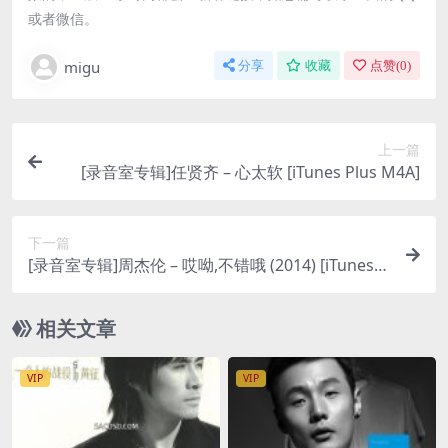
或者微信。
migu
分享
收藏
点赞(
0
)
上一篇
[录音室专辑]任贤齐 – 心太软 [iTunes Plus M4A]
下一篇
[录音室专辑]周杰伦 – 哎呦,不错哦 (2014) [iTunes P
lus M4A]
相关文章
VIP
VIP