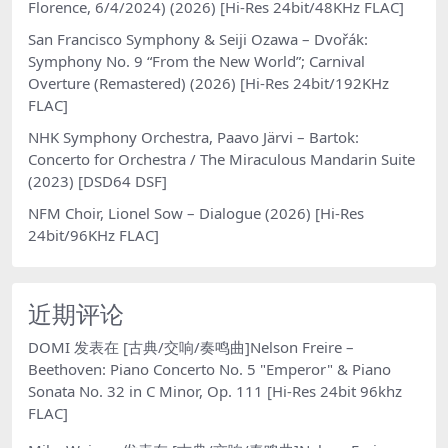
Florence, 6/4/2024) (2026) [Hi-Res 24bit/48KHz FLAC]
San Francisco Symphony & Seiji Ozawa – Dvořák:
Symphony No. 9 “From the New World”; Carnival
Overture (Remastered) (2026) [Hi-Res 24bit/192KHz
FLAC]
NHK Symphony Orchestra, Paavo Järvi – Bartok:
Concerto for Orchestra / The Miraculous Mandarin Suite
(2023) [DSD64 DSF]
NFM Choir, Lionel Sow – Dialogue (2026) [Hi-Res
24bit/96KHz FLAC]
近期评论
DOMI
发表在
[古典/交响/奏鸣曲]Nelson Freire –
Beethoven: Piano Concerto No. 5 "Emperor" & Piano
Sonata No. 32 in C Minor, Op. 111 [Hi-Res 24bit 96khz
FLAC]