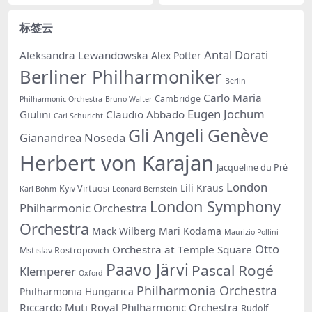
标签云
Antal Dorati
Aleksandra Lewandowska
Alex Potter
Berliner Philharmoniker
Berlin
Carlo Maria
Cambridge
Philharmonic Orchestra
Bruno Walter
Eugen Jochum
Giulini
Claudio Abbado
Carl Schuricht
Gli Angeli Genève
Gianandrea Noseda
Herbert von Karajan
Jacqueline du Pré
London
Lili Kraus
Kyiv Virtuosi
Karl Bohm
Leonard Bernstein
London Symphony
Philharmonic Orchestra
Orchestra
Mack Wilberg
Mari Kodama
Maurizio Pollini
Otto
Orchestra at Temple Square
Mstislav Rostropovich
Paavo Järvi
Pascal Rogé
Klemperer
Oxford
Philharmonia Orchestra
Philharmonia Hungarica
Riccardo Muti
Royal Philharmonic Orchestra
Rudolf