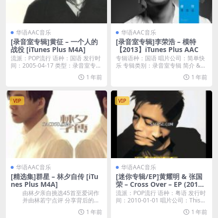
华语AAC音乐
华语AAC音乐
[录音室专辑]黄征 – 一个人的
[录音室专辑]李荣浩 – 模特
战役 [iTunes Plus M4A]
【2013】iTunes Plus AAC
流派：POP流行 语种：国语 发行时
专辑语种：国语 唱片公司：简单快
间：2005-04-17 类型：录音室专辑
乐 专辑类别：录音室专辑 简介 &n
...
b...
1 年前
1 年前
VIP
VIP
华语AAC音乐
华语AAC音乐
[精选集]群星 – 林夕自传 [iTu
[迷你专辑/EP]黄耀明 & 张国
nes Plus M4A]
荣 – Cross Over – EP (2010)
[iTunes Plus M4A]
由林夕亲自挑选45首至爱词作
流派：POP流行 语种：粤语 发行时
并由林若宁点评 分享背后的故
间：2010-01-01 唱片公司：This...
事 3CD...
1 年前
1 年前