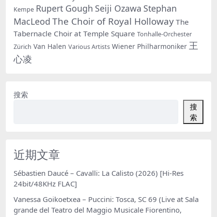
Rupert Gough
Seiji Ozawa
Stephan
Kempe
The Choir of Royal Holloway
MacLeod
The
Tabernacle Choir at Temple Square
Tonhalle-Orchester
王
Van Halen
Wiener Philharmoniker
Zürich
Various Artists
心凌
搜索
搜
索
近期文章
Sébastien Daucé – Cavalli: La Calisto (2026) [Hi-Res
24bit/48KHz FLAC]
Vanessa Goikoetxea – Puccini: Tosca, SC 69 (Live at Sala
grande del Teatro del Maggio Musicale Fiorentino,