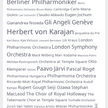
Berliner Philharmoniker
Berlin
Carlo Maria
Cambridge
Philharmonic Orchestra
Bruno Walter
Eugen Jochum
Giulini
Claudio Abbado
Carl Schuricht
Gli Angeli Genève
Gianandrea Noseda
Herbert von Karajan
Jacqueline du Pré
London
Lili Kraus
Kyiv Virtuosi
Karl Bohm
Leonard Bernstein
London Symphony
Philharmonic Orchestra
Orchestra
Mack Wilberg
Mari Kodama
Maurizio Pollini
Otto
Orchestra at Temple Square
Mstislav Rostropovich
Paavo Järvi
Pascal Rogé
Klemperer
Oxford
Philharmonia Orchestra
Philharmonia Hungarica
Riccardo Muti
Royal Philharmonic Orchestra
Rudolf
Rupert Gough
Seiji Ozawa
Stephan
Kempe
The Choir of Royal Holloway
MacLeod
The
Tabernacle Choir at Temple Square
Tonhalle-Orchester
王
Van Halen
Wiener Philharmoniker
Zürich
Various Artists