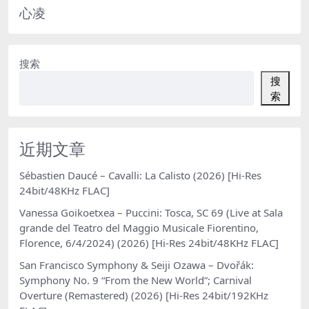
心凌
搜索
搜
索
近期文章
Sébastien Daucé – Cavalli: La Calisto (2026) [Hi-Res
24bit/48KHz FLAC]
Vanessa Goikoetxea – Puccini: Tosca, SC 69 (Live at Sala
grande del Teatro del Maggio Musicale Fiorentino,
Florence, 6/4/2024) (2026) [Hi-Res 24bit/48KHz FLAC]
San Francisco Symphony & Seiji Ozawa – Dvořák:
Symphony No. 9 “From the New World”; Carnival
Overture (Remastered) (2026) [Hi-Res 24bit/192KHz