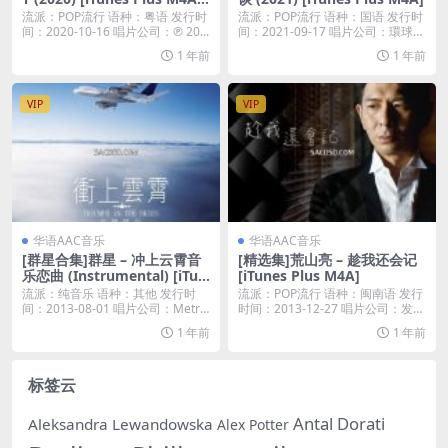
M4V]
流派：POP流行 语种：粤语 发行时
流派：POP流行 语种：国语 发行时
间：2020-10-16 唱片公司：℗ 20...
间：2021-09-17 唱片公司：環球唱
片...
1 年前
1 年前
VIP
VIP
华语AAC音乐
华语AAC音乐
[群星合集]群星 – 冲上云霄音
[精选集]荒山亮 – 趁我还会记
乐恋曲 (Instrumental) [iTun
[iTunes Plus M4A]
es Plus M4A]
流派：纯音乐 语种：其他 发行时
流派：POP流行 语种：闽南语 发行
间：2013-08-01 唱片公司：Metro
时间：2013-12-27 唱片公司：发现
...
音...
1 年前
1 年前
标签云
Antal Dorati
Aleksandra Lewandowska
Alex Potter