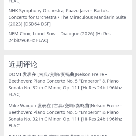
FLAC]
NHK Symphony Orchestra, Paavo Järvi – Bartok:
Concerto for Orchestra / The Miraculous Mandarin Suite
(2023) [DSD64 DSF]
NFM Choir, Lionel Sow – Dialogue (2026) [Hi-Res
24bit/96KHz FLAC]
近期评论
DOMI
发表在
[古典/交响/奏鸣曲]Nelson Freire –
Beethoven: Piano Concerto No. 5 "Emperor" & Piano
Sonata No. 32 in C Minor, Op. 111 [Hi-Res 24bit 96khz
FLAC]
Mike Waigon
发表在
[古典/交响/奏鸣曲]Nelson Freire –
Beethoven: Piano Concerto No. 5 "Emperor" & Piano
Sonata No. 32 in C Minor, Op. 111 [Hi-Res 24bit 96khz
FLAC]