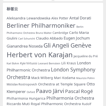
标签云
Antal Dorati
Aleksandra Lewandowska
Alex Potter
Berliner Philharmoniker
Berlin
Carlo Maria
Cambridge
Philharmonic Orchestra
Bruno Walter
Eugen Jochum
Giulini
Claudio Abbado
Carl Schuricht
Gli Angeli Genève
Gianandrea Noseda
Herbert von Karajan
Jacqueline du Pré
London
Lili Kraus
Kyiv Virtuosi
Karl Bohm
Leonard Bernstein
London Symphony
Philharmonic Orchestra
Orchestra
Mack Wilberg
Mari Kodama
Maurizio Pollini
Otto
Orchestra at Temple Square
Mstislav Rostropovich
Paavo Järvi
Pascal Rogé
Klemperer
Oxford
Philharmonia Orchestra
Philharmonia Hungarica
Riccardo Muti
Royal Philharmonic Orchestra
Rudolf