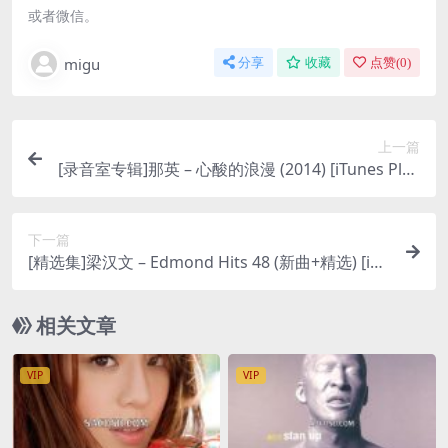
或者微信。
migu
分享
收藏
点赞(
0
)
上一篇
[录音室专辑]那英 – 心酸的浪漫 (2014) [iTunes Plus
M4A]
下一篇
[精选集]梁汉文 – Edmond Hits 48 (新曲+精选) [iTu
nes Plus M4A]
相关文章
VIP
VIP