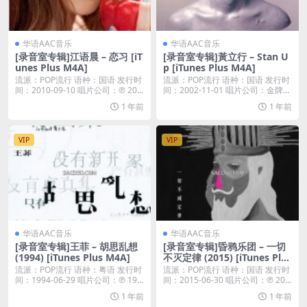
华语AAC音乐
华语AAC音乐
[录音室专辑]江语晨 – 恋习 [iT
[录音室专辑]黃立行 – Stan U
unes Plus M4A]
p [iTunes Plus M4A]
流派：POP流行 语种：国语 发行时
流派：POP流行 语种：国语 发行时
间：2010-09-10 唱片公司：℗ 20...
间：2002-11-01 唱片公司：金牌大
风...
1 年前
1 年前
VIP
VIP
华语AAC音乐
华语AAC音乐
[录音室专辑]王菲 – 胡思乱想
[录音室专辑]昏鸦乐团 – 一切
(1994) [iTunes Plus M4A]
不灭定律 (2015) [iTunes Plus
M4A]
流派：POP流行 语种：粤语 发行时
流派：POP流行 语种：国语 发行时
间：1994-06-29 唱片公司：℗ 19...
间：2015-06-30 唱片公司：℗ 20...
1 年前
1 年前