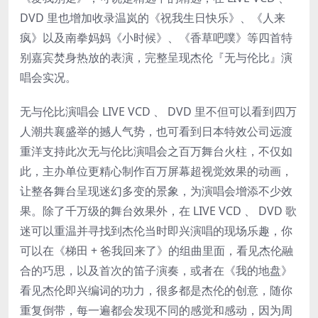
DVD 里也增加收录温岚的《祝我生日快乐》、《人来
疯》以及南拳妈妈《小时候》、《香草吧噗》等四首特
别嘉宾焚身热放的表演，完整呈现杰伦『无与伦比』演
唱会实况。
无与伦比演唱会 LIVE VCD 、 DVD 里不但可以看到四万
人潮共襄盛举的撼人气势，也可看到日本特效公司远渡
重洋支持此次无与伦比演唱会之百万舞台火柱，不仅如
此，主办单位更精心制作百万屏幕超视觉效果的动画，
让整各舞台呈现迷幻多变的景象，为演唱会增添不少效
果。除了千万级的舞台效果外，在 LIVE VCD 、 DVD 歌
迷可以重温并寻找到杰伦当时即兴演唱的现场乐趣，你
可以在《梯田 + 爸我回来了》的组曲里面，看见杰伦融
合的巧思，以及首次的笛子演奏，或者在《我的地盘》
看见杰伦即兴编词的功力，很多都是杰伦的创意，随你
重复倒带，每一遍都会发现不同的感觉和感动，因为周