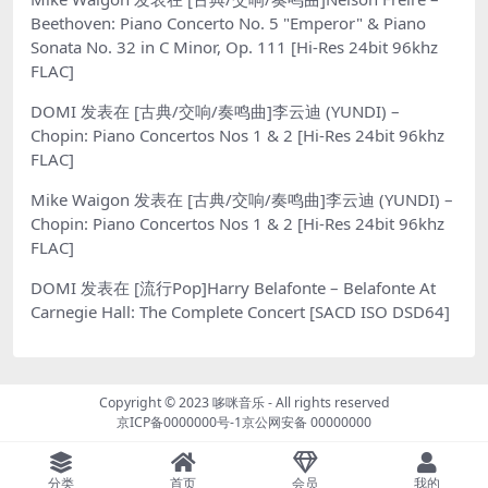
Beethoven: Piano Concerto No. 5 "Emperor" & Piano
Sonata No. 32 in C Minor, Op. 111 [Hi-Res 24bit 96khz
FLAC]
DOMI
发表在
[古典/交响/奏鸣曲]李云迪 (YUNDI) –
Chopin: Piano Concertos Nos 1 & 2 [Hi-Res 24bit 96khz
FLAC]
Mike Waigon
发表在
[古典/交响/奏鸣曲]李云迪 (YUNDI) –
Chopin: Piano Concertos Nos 1 & 2 [Hi-Res 24bit 96khz
FLAC]
DOMI
发表在
[流行Pop]Harry Belafonte – Belafonte At
Carnegie Hall: The Complete Concert [SACD ISO DSD64]
Copyright © 2023
哆咪音乐
- All rights reserved
京ICP备0000000号-1
京公网安备 00000000
分类
首页
会员
我的