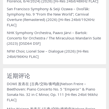
Florence, 6/4/2024) (2026) [Hi-Res 24bit/48KHz FLAC]
San Francisco Symphony & Seiji Ozawa – Dvořák:
Symphony No. 9 “From the New World”; Carnival
Overture (Remastered) (2026) [Hi-Res 24bit/192KHz
FLAC]
NHK Symphony Orchestra, Paavo Järvi – Bartok:
Concerto for Orchestra / The Miraculous Mandarin Suite
(2023) [DSD64 DSF]
NFM Choir, Lionel Sow – Dialogue (2026) [Hi-Res
24bit/96KHz FLAC]
近期评论
DOMI
发表在
[古典/交响/奏鸣曲]Nelson Freire –
Beethoven: Piano Concerto No. 5 "Emperor" & Piano
Sonata No. 32 in C Minor, Op. 111 [Hi-Res 24bit 96khz
FLAC]
Mike Waigon
发表在
[古典/交响/奏鸣曲]Nelson Freire –