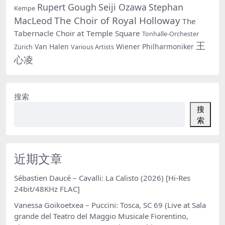
Rupert Gough
Seiji Ozawa
Stephan
Kempe
The Choir of Royal Holloway
MacLeod
The
Tabernacle Choir at Temple Square
Tonhalle-Orchester
王
Van Halen
Wiener Philharmoniker
Zürich
Various Artists
心凌
搜索
搜
索
近期文章
Sébastien Daucé – Cavalli: La Calisto (2026) [Hi-Res
24bit/48KHz FLAC]
Vanessa Goikoetxea – Puccini: Tosca, SC 69 (Live at Sala
grande del Teatro del Maggio Musicale Fiorentino,