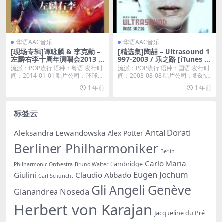
华语AAC音乐
华语AAC音乐
[现场专辑]谭咏麟 & 李克勤 –
[精选集]陶喆 – Ultrasound 1
左麟右李十周年演唱会2013 –
997-2003 / 乐之路 [iTunes Pl
香港有声音 [iTunes Plus M4
us M4A]
流派：POP流行 语种：粤语 发行时
流派：POP流行 语种：国语 发行时
A]
间：2014-01-01 唱片公司：环球唱
间：2003-08-08 唱片公司：℗&n
片...
b...
1 年前
1 年前
标签云
Antal Dorati
Aleksandra Lewandowska
Alex Potter
Berliner Philharmoniker
Berlin
Carlo Maria
Cambridge
Philharmonic Orchestra
Bruno Walter
Eugen Jochum
Giulini
Claudio Abbado
Carl Schuricht
Gli Angeli Genève
Gianandrea Noseda
Herbert von Karajan
Jacqueline du Pré