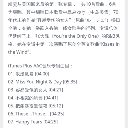
靖雯从美国回来后的第一张专辑，一共10首歌曲，6首
为翻唱。其中翻唱日本歌后中島みゆき（中岛美雪）70
年代末的作品“容易受伤的女人”（原曲“ルージュ”）横扫
全港，令她一举跃入香港一线女歌手的行列。专辑总体
仍延续了上一张大碟《You’re the Only One》的R&B风
格。她在专辑中第一次演唱了原创全英文歌曲“Kisses in
the Wind”。
iTunes Plus AAC音乐专辑曲目：
01. 浪漫風暴 [04:00]
02. Miss You Night & Day [05:35]
03. 容易受傷的女人 [04:21]
04. 不相識的約會 [04:41]
05. 把鎖匙投進信箱 [05:12]
06. These…Those… [04:25]
07. Happy Tears [04:25]