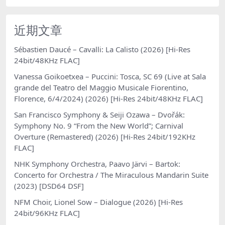
近期文章
Sébastien Daucé – Cavalli: La Calisto (2026) [Hi-Res
24bit/48KHz FLAC]
Vanessa Goikoetxea – Puccini: Tosca, SC 69 (Live at Sala
grande del Teatro del Maggio Musicale Fiorentino,
Florence, 6/4/2024) (2026) [Hi-Res 24bit/48KHz FLAC]
San Francisco Symphony & Seiji Ozawa – Dvořák:
Symphony No. 9 “From the New World”; Carnival
Overture (Remastered) (2026) [Hi-Res 24bit/192KHz
FLAC]
NHK Symphony Orchestra, Paavo Järvi – Bartok:
Concerto for Orchestra / The Miraculous Mandarin Suite
(2023) [DSD64 DSF]
NFM Choir, Lionel Sow – Dialogue (2026) [Hi-Res
24bit/96KHz FLAC]