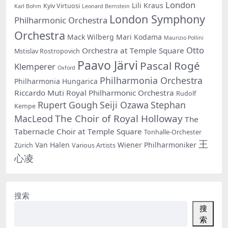
London
Lili Kraus
Kyiv Virtuosi
Karl Bohm
Leonard Bernstein
London Symphony
Philharmonic Orchestra
Orchestra
Mack Wilberg
Mari Kodama
Maurizio Pollini
Otto
Orchestra at Temple Square
Mstislav Rostropovich
Paavo Järvi
Pascal Rogé
Klemperer
Oxford
Philharmonia Orchestra
Philharmonia Hungarica
Riccardo Muti
Royal Philharmonic Orchestra
Rudolf
Rupert Gough
Seiji Ozawa
Stephan
Kempe
The Choir of Royal Holloway
MacLeod
The
Tabernacle Choir at Temple Square
Tonhalle-Orchester
王
Van Halen
Wiener Philharmoniker
Zürich
Various Artists
心凌
搜索
搜
索