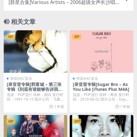
[群星合集]Various Artists – 2006超级女声长沙唱
区10强 [iTunes Plus M4A]
相关文章
VIP
VIP
华语AAC音乐
华语AAC音乐
[录音室专辑]郭富城 – 第三张
[录音室专辑]Sugar Bro – As
专辑《到底有谁能够告诉我》
You Like [iTunes Plus M4A]
[iTunes Plus M4A]
流派：POP流行 语种：国语 发行时
流派：POP流行 语种：粤语 发行时
间：1991-10-15 唱片公司：飞碟唱
间：2019-08-02 唱片公司：Day
片...
m...
1 年前
1 年前
VIP
VIP