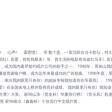
辑》、心声》、霹雳情》、等 数十盘，一直活跃在当今歌坛，经
阳红》及爱，你给我最多》等。曾主演的电影有浴血红马车》及
片，成为国内最早签约唱片公司的歌手之一。 1996年，景岗山我
放而家喻户晓，成为近年来最成功的广告歌曲。 1996年底，
年，推出我的眼里只有你》的姐妹专辑我知道你在等着我》。 199
爱》在全国各地上榜并取得良好成绩。 我的眼里只有你》我知道
大赛》大奖。 获96山东《贵友杯》华夏排行榜》《音乐风》歌
坛奖 获96南京《淼淼杯》十佳流行中文唱片奖。