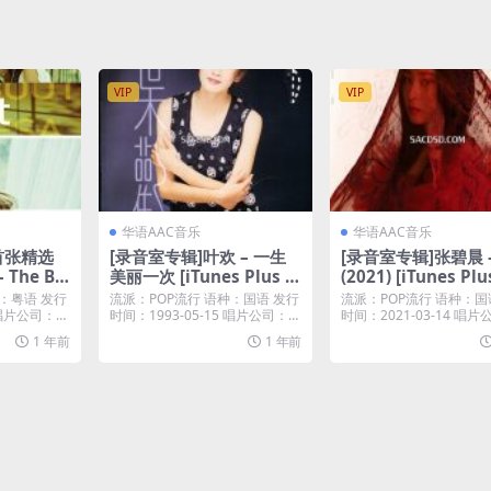
VIP
VIP
华语AAC音乐
华语AAC音乐
 首张精选
[录音室专辑]叶欢 – 一生
[录音室专辑]张碧晨 
– The Be
美丽一次 [iTunes Plus M
(2021) [iTunes Pl
2010) [iT
4A]
A]
：粤语 发行
流派：POP流行 语种：国语 发行
流派：POP流行 语种：国
]
1 唱片公司：金
时间：1993-05-15 唱片公司：华
时间：2021-03-14 唱
纳唱片...
响当然...
1 年前
1 年前