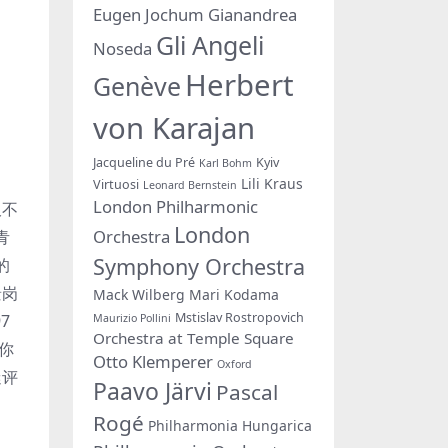
Eugen Jochum
Gianandrea
Gli Angeli
Noseda
Herbert
Genève
von Karajan
Jacqueline du Pré
Kyiv
Karl Bohm
Lili Kraus
Virtuosi
Leonard Bernstein
London Philharmonic
久不
London
Orchestra
青
Symphony Orchestra
的
景岗
Mack Wilberg
Mari Kodama
Mstislav Rostropovich
7
Maurizio Pollini
Orchestra at Temple Square
你
Otto Klemperer
Oxford
迷评
Paavo Järvi
Pascal
Rogé
Philharmonia Hungarica