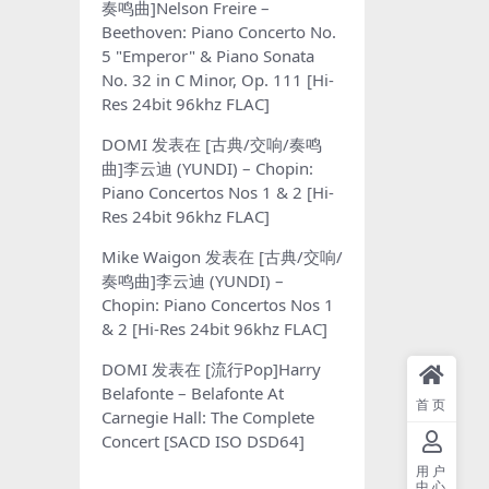
奏鸣曲]Nelson Freire –
Beethoven: Piano Concerto No.
5 "Emperor" & Piano Sonata
No. 32 in C Minor, Op. 111 [Hi-
Res 24bit 96khz FLAC]
DOMI
发表在
[古典/交响/奏鸣
曲]李云迪 (YUNDI) – Chopin:
Piano Concertos Nos 1 & 2 [Hi-
Res 24bit 96khz FLAC]
Mike Waigon
发表在
[古典/交响/
奏鸣曲]李云迪 (YUNDI) –
Chopin: Piano Concertos Nos 1
& 2 [Hi-Res 24bit 96khz FLAC]
DOMI
发表在
[流行Pop]Harry
Belafonte – Belafonte At
首页
Carnegie Hall: The Complete
Concert [SACD ISO DSD64]
用户
中心