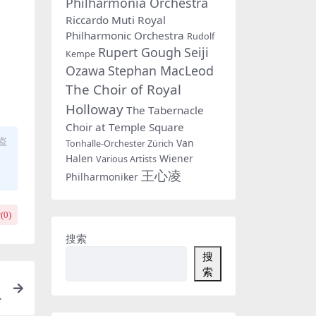
Philharmonia Orchestra
Riccardo Muti
Royal
Philharmonic Orchestra
Rudolf
Rupert Gough
Seiji
Kempe
Ozawa
Stephan MacLeod
The Choir of Royal
Holloway
The Tabernacle
Choir at Temple Square
盗
Van
Tonhalle-Orchester Zürich
Halen
Wiener
Various Artists
王心凌
Philharmoniker
(
0
)
搜索
搜
索