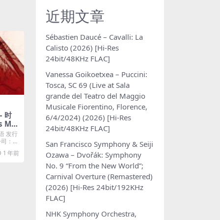
近期文章
Sébastien Daucé – Cavalli: La
Calisto (2026) [Hi-Res
24bit/48KHz FLAC]
Vanessa Goikoetxea – Puccini:
Tosca, SC 69 (Live at Sala
grande del Teatro del Maggio
Musicale Fiorentino, Florence,
– 时
6/4/2024) (2026) [Hi-Res
us M4
24bit/48KHz FLAC]
语 发行
片公司：梦
San Francisco Symphony & Seiji
1 年前
Ozawa – Dvořák: Symphony
No. 9 “From the New World”;
Carnival Overture (Remastered)
(2026) [Hi-Res 24bit/192KHz
FLAC]
NHK Symphony Orchestra,