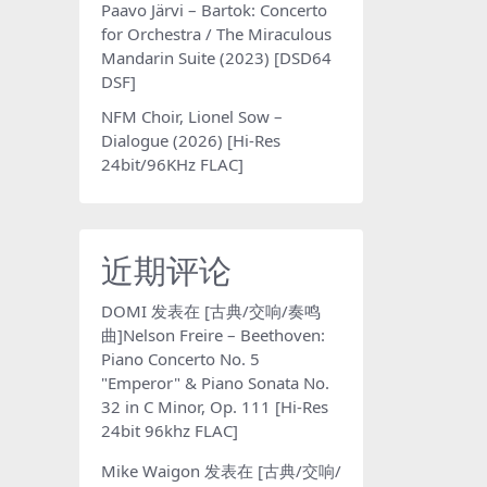
Paavo Järvi – Bartok: Concerto
for Orchestra / The Miraculous
Mandarin Suite (2023) [DSD64
DSF]
NFM Choir, Lionel Sow –
Dialogue (2026) [Hi-Res
24bit/96KHz FLAC]
近期评论
DOMI
发表在
[古典/交响/奏鸣
曲]Nelson Freire – Beethoven:
Piano Concerto No. 5
"Emperor" & Piano Sonata No.
32 in C Minor, Op. 111 [Hi-Res
24bit 96khz FLAC]
Mike Waigon
发表在
[古典/交响/