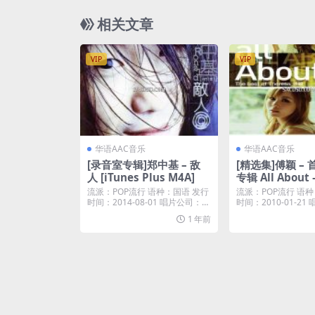
相关文章
VIP
VIP
华语AAC音乐
华语AAC音乐
[录音室专辑]郑中基 – 敌
[精选集]傅颖 –
人 [iTunes Plus M4A]
专辑 All About 
st of Theresa (
流派：POP流行 语种：国语 发行
流派：POP流行 语种
unes Plus M4A
时间：2014-08-01 唱片公司：金
时间：2010-01-2
牌大风...
牌大风...
1 年前