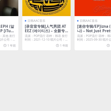
日韩AAC音乐
日韩AAC音乐
EPH (알
[录音室专辑]人气男团 AT
[迷你专辑/EP]izna 
P [iTune
EEZ (에이티즈) – 全新专
나) – Not Just Pret
辑 ZERO : FEVER EPILO
EP (2025) [iTunes 
：其他 发行
流派：POP流行 语种：韩语 发行
流派：POP流行 语种：韩
GUE [iTunes Plus M4A]
M4A]
 唱片公司：P
时间：2021-12-10 唱片公司：索
时间：2025-09-30 唱
尼音乐...
eni...
1 年前
1 年前