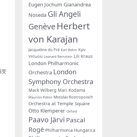
Eugen Jochum
Gianandrea
Gli Angeli
Noseda
Herbert
Genève
von Karajan
Jacqueline du Pré
Kyiv
Karl Bohm
Lili Kraus
Virtuosi
Leonard Bernstein
London Philharmonic
London
够感受
Orchestra
Symphony Orchestra
Mack Wilberg
Mari Kodama
Mstislav Rostropovich
Maurizio Pollini
Orchestra at Temple Square
Otto Klemperer
Oxford
Paavo Järvi
Pascal
Rogé
Philharmonia Hungarica