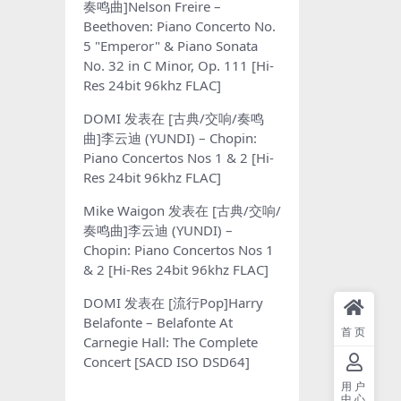
奏鸣曲]Nelson Freire –
Beethoven: Piano Concerto No.
5 "Emperor" & Piano Sonata
No. 32 in C Minor, Op. 111 [Hi-
Res 24bit 96khz FLAC]
DOMI
发表在
[古典/交响/奏鸣
曲]李云迪 (YUNDI) – Chopin:
Piano Concertos Nos 1 & 2 [Hi-
Res 24bit 96khz FLAC]
Mike Waigon
发表在
[古典/交响/
奏鸣曲]李云迪 (YUNDI) –
Chopin: Piano Concertos Nos 1
& 2 [Hi-Res 24bit 96khz FLAC]
DOMI
发表在
[流行Pop]Harry
Belafonte – Belafonte At
首页
Carnegie Hall: The Complete
Concert [SACD ISO DSD64]
用户
中心