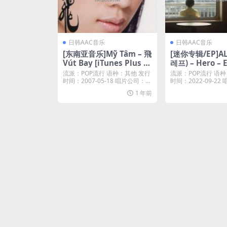
日韩AAC音乐
日韩AAC音乐
[东南亚音乐]Mỹ Tâm – 飛
[迷你专辑/EP]AL
Vút Bay [iTunes Plus M
레프) – Hero – E
4A]
s Plus M4A]
流派：POP流行 语种：其他 发行
流派：POP流行 语种
时间：2007-05-18 唱片公司：M
时间：2022-09-22
T E...
ocl...
1 年前