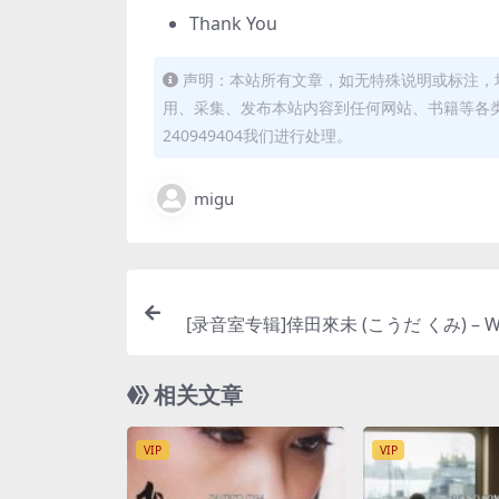
Thank You
声明：本站所有文章，如无特殊说明或标注，
用、采集、发布本站内容到任何网站、书籍等各
240949404我们进行处理。
migu
[录音室专辑]倖田來未 (こうだ くみ) – Win
Love [iTunes P
相关文章
VIP
VIP