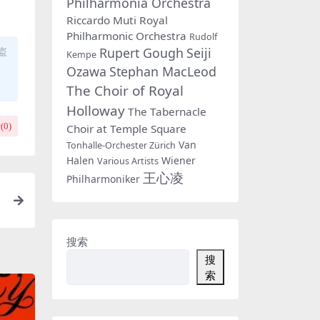
Philharmonia Orchestra
Riccardo Muti
Royal
Philharmonic Orchestra
Rudolf
Rupert Gough
Seiji
盗
Kempe
Ozawa
Stephan MacLeod
The Choir of Royal
Holloway
The Tabernacle
(
0
)
Choir at Temple Square
Van
Tonhalle-Orchester Zürich
Halen
Wiener
Various Artists
王心凌
Philharmoniker
搜索
搜
索