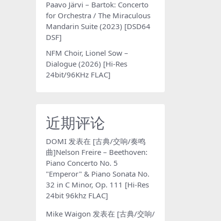
Paavo Järvi – Bartok: Concerto
for Orchestra / The Miraculous
Mandarin Suite (2023) [DSD64
DSF]
NFM Choir, Lionel Sow –
Dialogue (2026) [Hi-Res
24bit/96KHz FLAC]
近期评论
DOMI
发表在
[古典/交响/奏鸣
曲]Nelson Freire – Beethoven:
Piano Concerto No. 5
"Emperor" & Piano Sonata No.
32 in C Minor, Op. 111 [Hi-Res
24bit 96khz FLAC]
Mike Waigon
发表在
[古典/交响/