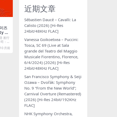
近期文章
Sébastien Daucé – Cavalli: La
Calisto (2026) [Hi-Res
(이즈
24bit/48KHz FLAC]
ty –
Plus
语 发行
Vanessa Goikoetxea – Puccini:
片公司：G
Tosca, SC 69 (Live at Sala
10 月前
grande del Teatro del Maggio
Musicale Fiorentino, Florence,
6/4/2024) (2026) [Hi-Res
24bit/48KHz FLAC]
San Francisco Symphony & Seiji
Ozawa – Dvořák: Symphony
No. 9 “From the New World”;
Carnival Overture (Remastered)
(2026) [Hi-Res 24bit/192KHz
FLAC]
NHK Symphony Orchestra,