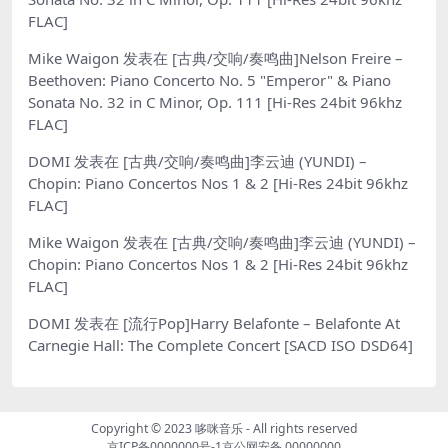
FLAC]
Mike Waigon
发表在
[古典/交响/奏鸣曲]Nelson Freire –
Beethoven: Piano Concerto No. 5 "Emperor" & Piano
Sonata No. 32 in C Minor, Op. 111 [Hi-Res 24bit 96khz
FLAC]
DOMI
发表在
[古典/交响/奏鸣曲]李云迪 (YUNDI) –
Chopin: Piano Concertos Nos 1 & 2 [Hi-Res 24bit 96khz
FLAC]
Mike Waigon
发表在
[古典/交响/奏鸣曲]李云迪 (YUNDI) –
Chopin: Piano Concertos Nos 1 & 2 [Hi-Res 24bit 96khz
FLAC]
DOMI
发表在
[流行Pop]Harry Belafonte – Belafonte At
Carnegie Hall: The Complete Concert [SACD ISO DSD64]
Copyright © 2023
哆咪音乐
- All rights reserved
京ICP备0000000号-1
京公网安备 00000000