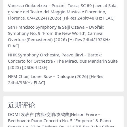
Vanessa Goikoetxea – Puccini: Tosca, SC 69 (Live at Sala
grande del Teatro del Maggio Musicale Fiorentino,
Florence, 6/4/2024) (2026) [Hi-Res 24bit/48KHz FLAC]
San Francisco Symphony & Seiji Ozawa – Dvořák:
Symphony No. 9 “From the New World”; Carnival
Overture (Remastered) (2026) [Hi-Res 24bit/192KHz
FLAC]
NHK Symphony Orchestra, Paavo Järvi – Bartok:
Concerto for Orchestra / The Miraculous Mandarin Suite
(2023) [DSD64 DSF]
NFM Choir, Lionel Sow – Dialogue (2026) [Hi-Res
24bit/96KHz FLAC]
近期评论
DOMI
发表在
[古典/交响/奏鸣曲]Nelson Freire –
Beethoven: Piano Concerto No. 5 "Emperor" & Piano
Sonata No. 32 in C Minor, Op. 111 [Hi-Res 24bit 96khz