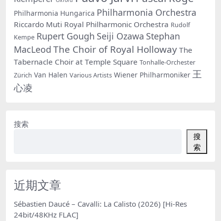
Philharmonia Orchestra
Philharmonia Hungarica
Riccardo Muti
Royal Philharmonic Orchestra
Rudolf
Rupert Gough
Seiji Ozawa
Stephan
Kempe
The Choir of Royal Holloway
MacLeod
The
Tabernacle Choir at Temple Square
Tonhalle-Orchester
王
Van Halen
Wiener Philharmoniker
Zürich
Various Artists
心凌
搜索
搜
索
近期文章
Sébastien Daucé – Cavalli: La Calisto (2026) [Hi-Res
24bit/48KHz FLAC]