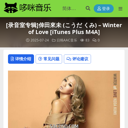
登录
[录音室专辑]倖田來未 (こうだ くみ) – Winter
of Love [iTunes Plus M4A]
2025-07-24
日韩AAC音乐
83
0
详情介绍
常见问题
评论建议