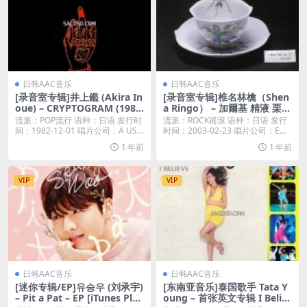
日韩AAC音乐
日韩AAC音乐
[录音室专辑]井上鑑 (Akira In
[录音室专辑]椎名林檎（Shen
oue) – CRYPTOGRAM (198
a Ringo） – 加爾基 精液 栗ノ
2) [iTunes Plus M4A]
花 [iTunes Plus M4A]
流派：POP流行 语种：日语 发行时
流派：ROCK摇滚 语种：日语 发行
间：1982-12-01 唱片公司：A US...
时间：2003-02-23 唱片公司：EM
I...
1 年前
1 年前
VIP
VIP
日韩AAC音乐
日韩AAC音乐
[迷你专辑/EP]유승우 (刘承宇)
[东南亚音乐]泰国歌手 Tata Y
– Pit a Pat – EP [iTunes Plus
oung – 首张英文专辑 I Belie