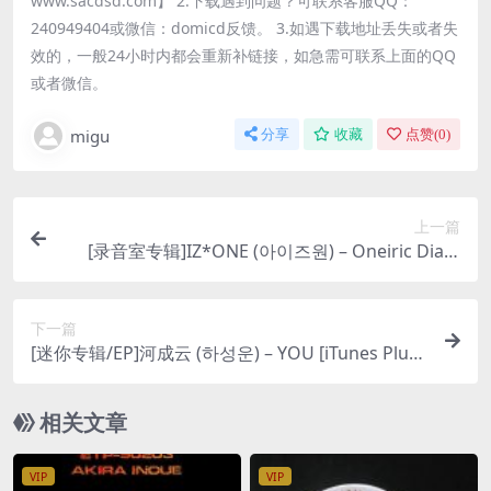
www.sacdsd.com】 2.下载遇到问题？可联系客服QQ：
240949404或微信：domicd反馈。 3.如遇下载地址丢失或者失
效的，一般24小时内都会重新补链接，如急需可联系上面的QQ
或者微信。
migu
分享
收藏
点赞(
0
)
上一篇
[录音室专辑]IZ*ONE (아이즈원) – Oneiric Diary
(幻想日记) [iTunes Plus M4A]
下一篇
[迷你专辑/EP]河成云 (하성운) – YOU [iTunes Plus
M4A]
相关文章
VIP
VIP