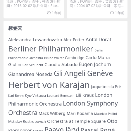
M4A]
ve (Special Limited Edition)
流派：POP流行 语种：韩语 发行时
流派：POP流行 语种：英语 发行时
(2004) [iTunes Plus AAC M4
间：2016-02-02 唱片公司：Star...
间：2004-07-02 唱片公司：索尼音
A]
乐...
1 年前
1 年前
标签云
Antal Dorati
Aleksandra Lewandowska
Alex Potter
Berliner Philharmoniker
Berlin
Carlo Maria
Cambridge
Philharmonic Orchestra
Bruno Walter
Eugen Jochum
Giulini
Claudio Abbado
Carl Schuricht
Gli Angeli Genève
Gianandrea Noseda
Herbert von Karajan
Jacqueline du Pré
London
Lili Kraus
Kyiv Virtuosi
Karl Bohm
Leonard Bernstein
London Symphony
Philharmonic Orchestra
Orchestra
Mack Wilberg
Mari Kodama
Maurizio Pollini
Otto
Orchestra at Temple Square
Mstislav Rostropovich
Paavo Järvi
Pascal Rogé
Klemperer
Oxford