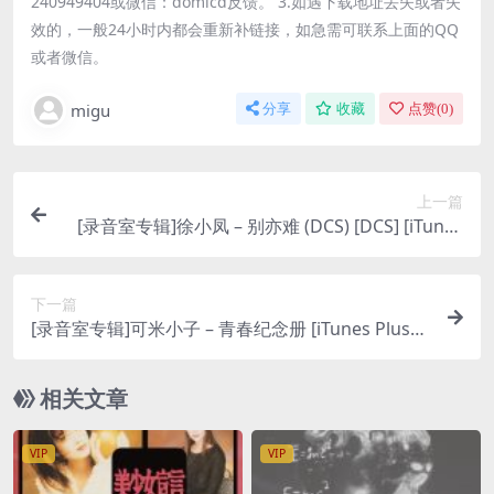
240949404或微信：domicd反馈。 3.如遇下载地址丢失或者失
效的，一般24小时内都会重新补链接，如急需可联系上面的QQ
或者微信。
migu
分享
收藏
点赞(
0
)
上一篇
[录音室专辑]徐小凤 – 别亦难 (DCS) [DCS] [iTunes
Plus M4A]
下一篇
[录音室专辑]可米小子 – 青春纪念册 [iTunes Plus
M4A]
相关文章
VIP
VIP