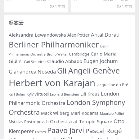
田...
1 年前
1 年前
标签云
Antal Dorati
Aleksandra Lewandowska
Alex Potter
Berliner Philharmoniker
Berlin
Carlo Maria
Cambridge
Philharmonic Orchestra
Bruno Walter
Eugen Jochum
Giulini
Claudio Abbado
Carl Schuricht
Gli Angeli Genève
Gianandrea Noseda
Herbert von Karajan
Jacqueline du Pré
London
Lili Kraus
Kyiv Virtuosi
Karl Bohm
Leonard Bernstein
London Symphony
Philharmonic Orchestra
Orchestra
Mack Wilberg
Mari Kodama
Maurizio Pollini
Otto
Orchestra at Temple Square
Mstislav Rostropovich
Paavo Järvi
Pascal Rogé
Klemperer
Oxford