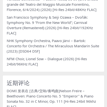
grande del Teatro del Maggio Musicale Fiorentino,
Florence, 6/4/2024) (2026) [Hi-Res 24bit/48KHz FLAC]
San Francisco Symphony & Seiji Ozawa – Dvořák:
Symphony No. 9 “From the New World”; Carnival
Overture (Remastered) (2026) [Hi-Res 24bit/192KHz
FLAC]
NHK Symphony Orchestra, Paavo Järvi – Bartok:
Concerto for Orchestra / The Miraculous Mandarin Suite
(2023) [DSD64 DSF]
NFM Choir, Lionel Sow – Dialogue (2026) [Hi-Res
24bit/96KHz FLAC]
近期评论
DOMI
发表在
[古典/交响/奏鸣曲]Nelson Freire –
Beethoven: Piano Concerto No. 5 "Emperor" & Piano
Sonata No. 32 in C Minor, Op. 111 [Hi-Res 24bit 96khz
FLAC]