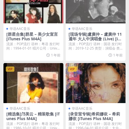
华语AAC音乐
华语AAC音乐
[群星合集]群星 – 美少女宣言
[现场专辑]盧廣仲 – 盧廣仲 11
[iTunes Plus M4A]
週年 大人中演唱會 (Live) [iTu
nes Plus M4A]
流派：POP流行 语种：粤语 发行时
流派：POP流行 语种：国语 发行时
间：1994-01-01 唱片公司：Univ...
间：2019-12-25 类型：演唱会 类
型...
1 年前
1 年前
VIP
VIP
华语AAC音乐
华语AAC音乐
[精选集]邝美云 – 精装歌集 [iT
[录音室专辑]希莉娜依 – 希莉
unes Plus M4A]
娜依 [iTunes Plus M4A]
流派：POP流行 语种：粤语 发行时
流派：POP流行 语种：国语 发行时
间：1986-10-01 唱片公司：Univ...
间：1996-04-01 唱片公司：太合麦