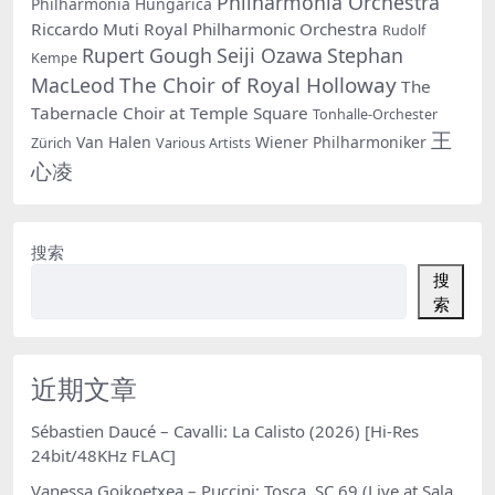
Philharmonia Orchestra
Philharmonia Hungarica
Riccardo Muti
Royal Philharmonic Orchestra
Rudolf
Rupert Gough
Seiji Ozawa
Stephan
Kempe
The Choir of Royal Holloway
MacLeod
The
Tabernacle Choir at Temple Square
Tonhalle-Orchester
王
Van Halen
Wiener Philharmoniker
Zürich
Various Artists
心凌
搜索
搜
索
近期文章
Sébastien Daucé – Cavalli: La Calisto (2026) [Hi-Res
24bit/48KHz FLAC]
Vanessa Goikoetxea – Puccini: Tosca, SC 69 (Live at Sala