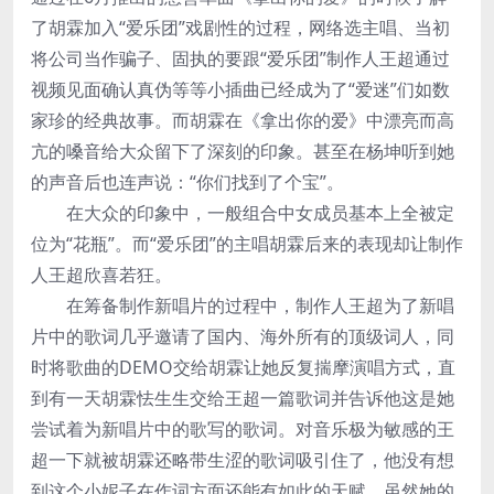
了胡霖加入“爱乐团”戏剧性的过程，网络选主唱、当初
将公司当作骗子、固执的要跟“爱乐团”制作人王超通过
视频见面确认真伪等等小插曲已经成为了“爱迷”们如数
家珍的经典故事。而胡霖在《拿出你的爱》中漂亮而高
亢的嗓音给大众留下了深刻的印象。甚至在杨坤听到她
的声音后也连声说：“你们找到了个宝”。
在大众的印象中，一般组合中女成员基本上全被定
位为“花瓶”。而“爱乐团”的主唱胡霖后来的表现却让制作
人王超欣喜若狂。
在筹备制作新唱片的过程中，制作人王超为了新唱
片中的歌词几乎邀请了国内、海外所有的顶级词人，同
时将歌曲的DEMO交给胡霖让她反复揣摩演唱方式，直
到有一天胡霖怯生生交给王超一篇歌词并告诉他这是她
尝试着为新唱片中的歌写的歌词。对音乐极为敏感的王
超一下就被胡霖还略带生涩的歌词吸引住了，他没有想
到这个小妮子在作词方面还能有如此的天赋，虽然她的