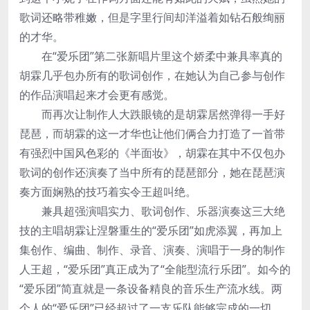
歌词还略带稚嫩，但是字里行间却洋溢着如钻石般绚丽
的才华。
在“爱乐团”第二张新唱片里这个娇柔中兼具率真的
胡霖几乎包办所有的歌词创作，在她认为自己参与创作
的作品演唱起来才会更有感觉。
而再次让制作人大跌眼镜的是胡霖居然弹得一手好
琵琶，而胡霖的这一才华也让他们俩合力打造了一首带
有强烈中国风色彩的《半面妆》，胡霖在其中不仅包办
歌词的创作还演奏了当中所有的琵琶部分，她在琵琶演
奏方面娴熟的技巧着实令王超叫绝。
兼具超强演唱实力、歌词创作、乐器演奏这三大绝
技的主唱胡霖让涅磐重生的“爱乐团”如虎添翼，再加上
集创作、编曲、制作、录音、演奏、演唱于一身的制作
人王超，“爱乐团”真正成为了“全能型流行乐团”。如今的
“爱乐团”简直就是一条设备精良的音乐生产流水线。两
个人的“爱乐团”已经超过了一支乐队能够完成的一切，