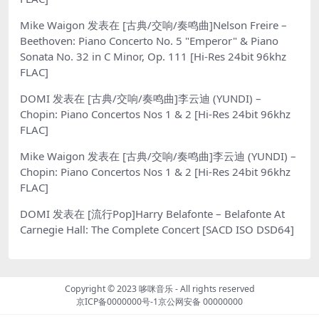
Mike Waigon
发表在
[古典/交响/奏鸣曲]Nelson Freire –
Beethoven: Piano Concerto No. 5 "Emperor" & Piano
Sonata No. 32 in C Minor, Op. 111 [Hi-Res 24bit 96khz
FLAC]
DOMI
发表在
[古典/交响/奏鸣曲]李云迪 (YUNDI) –
Chopin: Piano Concertos Nos 1 & 2 [Hi-Res 24bit 96khz
FLAC]
Mike Waigon
发表在
[古典/交响/奏鸣曲]李云迪 (YUNDI) –
Chopin: Piano Concertos Nos 1 & 2 [Hi-Res 24bit 96khz
FLAC]
DOMI
发表在
[流行Pop]Harry Belafonte – Belafonte At
Carnegie Hall: The Complete Concert [SACD ISO DSD64]
Copyright © 2023
哆咪音乐
- All rights reserved
京ICP备0000000号-1
京公网安备 00000000