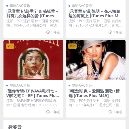
华语AAC音乐
华语AAC音乐
[录音室专辑]毛宁 & 杨钰莹 –
[录音室专辑]陈明 – 在未知命
能有几次这样的爱 [iTunes Pl
运的河流上 [iTunes Plus M4
us M4A]
A]
流派：POP流行 语种：国语 发行时
流派：POP流行 语种：国语 发行时
间：1994-05-16 唱片公司：深圳市
间：2018-01-23 唱片公司：新禧未
声...
來...
1 年前
1 年前
VIP
VIP
华语AAC音乐
华语AAC音乐
[迷你专辑/EP]VAVA毛衍七 –
[精选集]岚 – 爱回温 新歌+精
V解之谜 I – EP [iTunes Plus
选 [iTunes Plus M4A]
AAC M4A]
流派：RAP/HIP HOP嘻哈说唱 语
流派：POP流行 语种：国语 发行时
种：国语 发行时间：2022-06-16...
间：2005年6月1日 唱片公司：阿
尔发音乐...
1 年前
1 年前
标签云