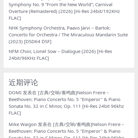
Symphony No. 9 “From the New World”; Carnival
Overture (Remastered) (2026) [Hi-Res 24bit/192KHz
FLAC]
NHK Symphony Orchestra, Paavo Järvi – Bartok:
Concerto for Orchestra / The Miraculous Mandarin Suite
(2023) [DSD64 DSF]
NFM Choir, Lionel Sow – Dialogue (2026) [Hi-Res
24bit/96KHz FLAC]
近期评论
DOMI
发表在
[古典/交响/奏鸣曲]Nelson Freire –
Beethoven: Piano Concerto No. 5 "Emperor" & Piano
Sonata No. 32 in C Minor, Op. 111 [Hi-Res 24bit 96khz
FLAC]
Mike Waigon
发表在
[古典/交响/奏鸣曲]Nelson Freire –
Beethoven: Piano Concerto No. 5 "Emperor" & Piano
Sonata No. 32 in C Minor, Op. 111 [Hi-Res 24bit 96khz