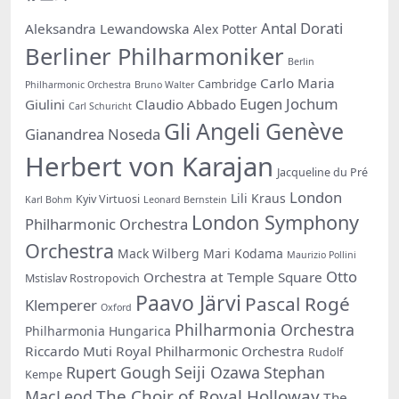
Antal Dorati
Aleksandra Lewandowska
Alex Potter
Berliner Philharmoniker
Berlin
Carlo Maria
Cambridge
Philharmonic Orchestra
Bruno Walter
Eugen Jochum
Giulini
Claudio Abbado
Carl Schuricht
Gli Angeli Genève
Gianandrea Noseda
Herbert von Karajan
Jacqueline du Pré
London
Lili Kraus
Kyiv Virtuosi
Karl Bohm
Leonard Bernstein
London Symphony
Philharmonic Orchestra
Orchestra
Mack Wilberg
Mari Kodama
Maurizio Pollini
Otto
Orchestra at Temple Square
Mstislav Rostropovich
Paavo Järvi
Pascal Rogé
Klemperer
Oxford
Philharmonia Orchestra
Philharmonia Hungarica
Riccardo Muti
Royal Philharmonic Orchestra
Rudolf
Rupert Gough
Seiji Ozawa
Stephan
Kempe
The Choir of Royal Holloway
MacLeod
The