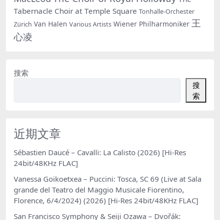
Tabernacle Choir at Temple Square
Tonhalle-Orchester
王
Van Halen
Wiener Philharmoniker
Zürich
Various Artists
心凌
搜索
搜
索
近期文章
Sébastien Daucé – Cavalli: La Calisto (2026) [Hi-Res
24bit/48KHz FLAC]
Vanessa Goikoetxea – Puccini: Tosca, SC 69 (Live at Sala
grande del Teatro del Maggio Musicale Fiorentino,
Florence, 6/4/2024) (2026) [Hi-Res 24bit/48KHz FLAC]
San Francisco Symphony & Seiji Ozawa – Dvořák: