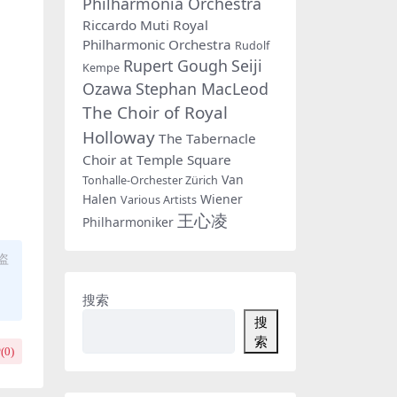
Philharmonia Orchestra
Riccardo Muti
Royal
Philharmonic Orchestra
Rudolf
Rupert Gough
Seiji
Kempe
Ozawa
Stephan MacLeod
The Choir of Royal
Holloway
The Tabernacle
Choir at Temple Square
Van
Tonhalle-Orchester Zürich
Halen
Wiener
Various Artists
王心凌
Philharmoniker
盗
搜索
搜
索
(
0
)