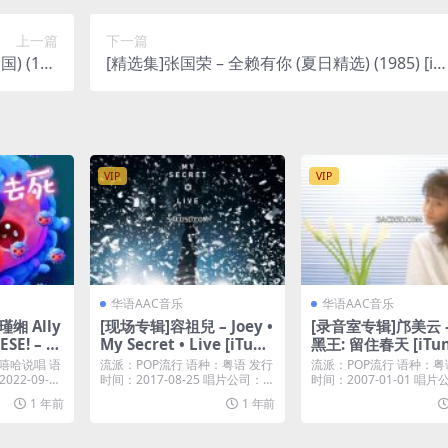
上一篇
下一篇
) (198
[精选集]张国荣 – 全赖有你 (夏日精选) (1985) [iT
lus M4A]
nes Plus M4A]
VIP
VIP
华语AAC音乐
华语AAC音乐
缃 Ally
[现场专辑]容祖兒 – Joey •
[录音室专辑]邝美云 
ESE! – E
My Secret • Live [iTune
黑王: 留住春天 [iTun
 M4A]
s Plus M4A]
lus M4A]
OP嘻哈说唱 语
流派：POP流行 语种：粤语 发行
流派：POP流行 语种：粤
22-09-1
时间：2017-08-25 唱片公司：英
时间：2007-01-01 唱
皇唱片...
niv...
1 年前
1 年前