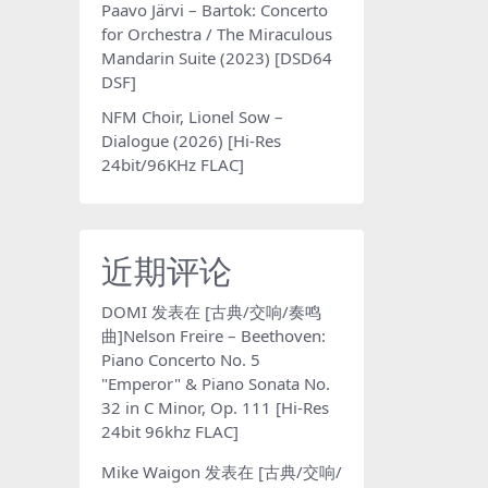
Paavo Järvi – Bartok: Concerto
for Orchestra / The Miraculous
Mandarin Suite (2023) [DSD64
DSF]
NFM Choir, Lionel Sow –
Dialogue (2026) [Hi-Res
24bit/96KHz FLAC]
近期评论
DOMI
发表在
[古典/交响/奏鸣
曲]Nelson Freire – Beethoven:
Piano Concerto No. 5
"Emperor" & Piano Sonata No.
32 in C Minor, Op. 111 [Hi-Res
24bit 96khz FLAC]
Mike Waigon
发表在
[古典/交响/