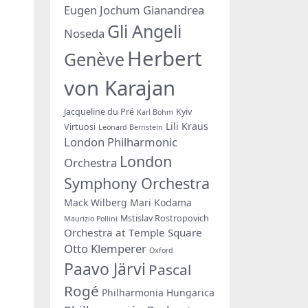
Eugen Jochum
Gianandrea
Gli Angeli
Noseda
Herbert
Genève
von Karajan
Jacqueline du Pré
Kyiv
Karl Bohm
Lili Kraus
Virtuosi
Leonard Bernstein
London Philharmonic
London
Orchestra
Symphony Orchestra
Mack Wilberg
Mari Kodama
Mstislav Rostropovich
Maurizio Pollini
Orchestra at Temple Square
Otto Klemperer
Oxford
Paavo Järvi
Pascal
Rogé
Philharmonia Hungarica