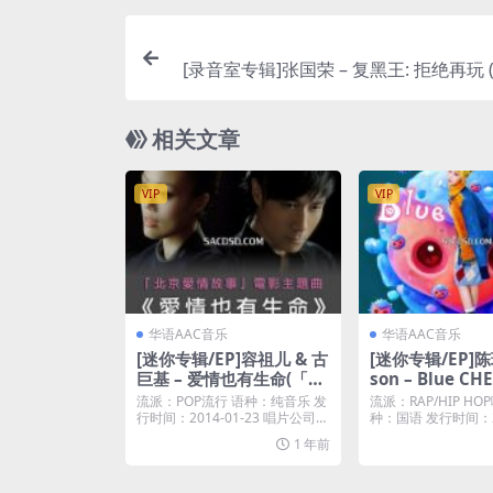
[录音室专辑]张国荣 – 复黑王: 拒绝再玩 (国
6) [iTunes P
相关文章
VIP
VIP
华语AAC音乐
华语AAC音乐
[迷你专辑/EP]容祖儿 & 古
[迷你专辑/EP]陈瑾
巨基 – 爱情也有生命(「北
son – Blue CHE
京爱情故事」电影主题曲)
P [iTunes Plus
流派：POP流行 语种：纯音乐 发
流派：RAP/HIP H
– EP [iTunes Plus M4A]
行时间：2014-01-23 唱片公司：
种：国语 发行时间：20
英皇唱...
6...
1 年前