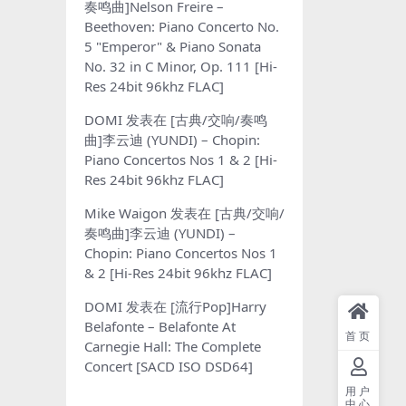
奏鸣曲]Nelson Freire –
Beethoven: Piano Concerto No.
5 "Emperor" & Piano Sonata
No. 32 in C Minor, Op. 111 [Hi-
Res 24bit 96khz FLAC]
DOMI
发表在
[古典/交响/奏鸣
曲]李云迪 (YUNDI) – Chopin:
Piano Concertos Nos 1 & 2 [Hi-
Res 24bit 96khz FLAC]
Mike Waigon
发表在
[古典/交响/
奏鸣曲]李云迪 (YUNDI) –
Chopin: Piano Concertos Nos 1
& 2 [Hi-Res 24bit 96khz FLAC]
DOMI
发表在
[流行Pop]Harry
Belafonte – Belafonte At
首页
Carnegie Hall: The Complete
Concert [SACD ISO DSD64]
用户
中心