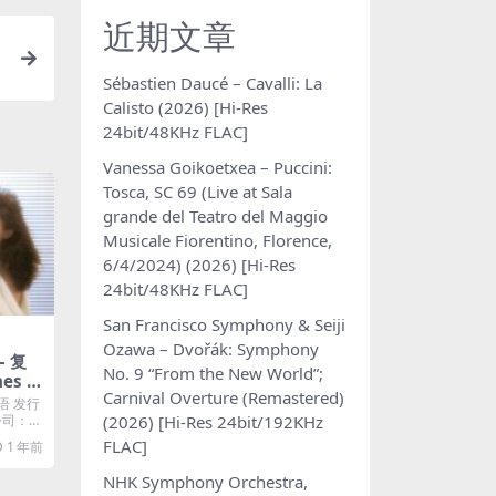
近期文章
u
Sébastien Daucé – Cavalli: La
Calisto (2026) [Hi-Res
24bit/48KHz FLAC]
Vanessa Goikoetxea – Puccini:
Tosca, SC 69 (Live at Sala
grande del Teatro del Maggio
Musicale Fiorentino, Florence,
6/4/2024) (2026) [Hi-Res
24bit/48KHz FLAC]
San Francisco Symphony & Seiji
Ozawa – Dvořák: Symphony
– 复
No. 9 “From the New World”;
es P
Carnival Overture (Remastered)
语 发行
(2026) [Hi-Res 24bit/192KHz
片公司：U
FLAC]
1 年前
NHK Symphony Orchestra,