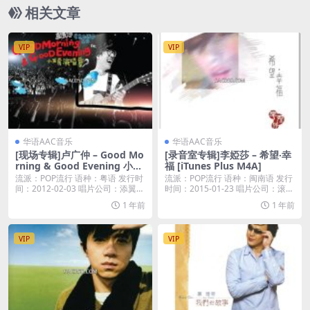
相关文章
VIP
VIP
华语AAC音乐
华语AAC音乐
[现场专辑]卢广仲 – Go​od Mo
[录音室专辑]李婭莎 – 希望‧幸
rning & Go​od Evening 小巨
福 [iTunes Plus M4A]
蛋​演唱会 (Live) [iTunes Plus
流派：POP流行 语种：粤语 发行时
流派：POP流行 语种：闽南语 发行
M4A]
间：2012-02-03 唱片公司：添翼创
时间：2015-01-23 唱片公司：滚石
越...
唱...
1 年前
1 年前
VIP
VIP