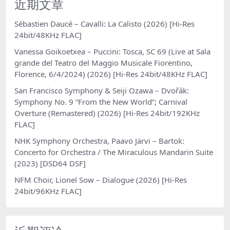
近期文章
Sébastien Daucé – Cavalli: La Calisto (2026) [Hi-Res
24bit/48KHz FLAC]
Vanessa Goikoetxea – Puccini: Tosca, SC 69 (Live at Sala
grande del Teatro del Maggio Musicale Fiorentino,
Florence, 6/4/2024) (2026) [Hi-Res 24bit/48KHz FLAC]
San Francisco Symphony & Seiji Ozawa – Dvořák:
Symphony No. 9 “From the New World”; Carnival
Overture (Remastered) (2026) [Hi-Res 24bit/192KHz
FLAC]
NHK Symphony Orchestra, Paavo Järvi – Bartok:
Concerto for Orchestra / The Miraculous Mandarin Suite
(2023) [DSD64 DSF]
NFM Choir, Lionel Sow – Dialogue (2026) [Hi-Res
24bit/96KHz FLAC]