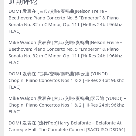
近期评论
DOMI
发表在
[古典/交响/奏鸣曲]Nelson Freire –
Beethoven: Piano Concerto No. 5 "Emperor" & Piano
Sonata No. 32 in C Minor, Op. 111 [Hi-Res 24bit 96khz
FLAC]
Mike Waigon
发表在
[古典/交响/奏鸣曲]Nelson Freire –
Beethoven: Piano Concerto No. 5 "Emperor" & Piano
Sonata No. 32 in C Minor, Op. 111 [Hi-Res 24bit 96khz
FLAC]
DOMI
发表在
[古典/交响/奏鸣曲]李云迪 (YUNDI) –
Chopin: Piano Concertos Nos 1 & 2 [Hi-Res 24bit 96khz
FLAC]
Mike Waigon
发表在
[古典/交响/奏鸣曲]李云迪 (YUNDI) –
Chopin: Piano Concertos Nos 1 & 2 [Hi-Res 24bit 96khz
FLAC]
DOMI
发表在
[流行Pop]Harry Belafonte – Belafonte At
Carnegie Hall: The Complete Concert [SACD ISO DSD64]