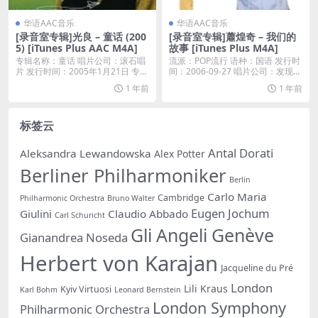
华语AAC音乐
华语AAC音乐
[录音室专辑]光良 – 童话 (200
[录音室专辑]蕭煌奇 – 我们的
5) [iTunes Plus AAC M4A]
故事 [iTunes Plus M4A]
专辑名称：童话 唱片公司：滚石唱
流派：POP流行 语种：国语 发行时
片 发行时间：2005年1月21日 专辑
间：2006-09-27 唱片公司：发现音
语种：国...
乐...
1 年前
1 年前
标签云
Antal Dorati
Aleksandra Lewandowska
Alex Potter
Berliner Philharmoniker
Berlin
Carlo Maria
Cambridge
Philharmonic Orchestra
Bruno Walter
Eugen Jochum
Giulini
Claudio Abbado
Carl Schuricht
Gli Angeli Genève
Gianandrea Noseda
Herbert von Karajan
Jacqueline du Pré
London
Lili Kraus
Kyiv Virtuosi
Karl Bohm
Leonard Bernstein
London Symphony
Philharmonic Orchestra