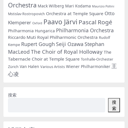
Orchestra
Mack Wilberg
Mari Kodama
Maurizio Pollini
Otto
Orchestra at Temple Square
Mstislav Rostropovich
Paavo Järvi
Pascal Rogé
Klemperer
Oxford
Philharmonia Orchestra
Philharmonia Hungarica
Riccardo Muti
Royal Philharmonic Orchestra
Rudolf
Rupert Gough
Seiji Ozawa
Stephan
Kempe
The Choir of Royal Holloway
MacLeod
The
Tabernacle Choir at Temple Square
Tonhalle-Orchester
王
Van Halen
Wiener Philharmoniker
Zürich
Various Artists
心凌
搜索
搜
索