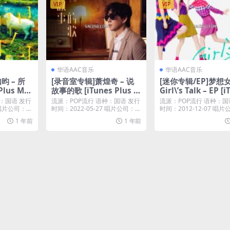
VIP
VIP
华语AAC音乐
华语AAC音乐
昀 – 所
[录音室专辑]萧煌奇 – 说
[迷你专辑/EP]梦想女
Plus M4
故事的歌 [iTunes Plus M
Girl\’s Talk – EP [
4A]
Plus M4A]
：国语 发行
流派：POP流行 语种：国语 发行
流派：POP流行 语种：国
7 唱片公司：发
时间：2022-05-27 唱片公司：U
时间：2012-12-07 唱
niv...
茂唱片...
1 年前
1 年前