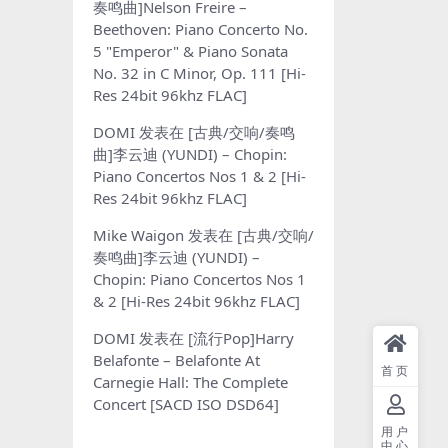
奏鸣曲]Nelson Freire –
Beethoven: Piano Concerto No.
5 "Emperor" & Piano Sonata
No. 32 in C Minor, Op. 111 [Hi-
Res 24bit 96khz FLAC]
DOMI
发表在
[古典/交响/奏鸣
曲]李云迪 (YUNDI) – Chopin:
Piano Concertos Nos 1 & 2 [Hi-
Res 24bit 96khz FLAC]
Mike Waigon
发表在
[古典/交响/
奏鸣曲]李云迪 (YUNDI) –
Chopin: Piano Concertos Nos 1
& 2 [Hi-Res 24bit 96khz FLAC]
DOMI
发表在
[流行Pop]Harry
Belafonte – Belafonte At
首页
Carnegie Hall: The Complete
Concert [SACD ISO DSD64]
用户
中心