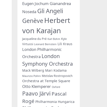
Eugen Jochum
Gianandrea
Gli Angeli
Noseda
Herbert
Genève
von Karajan
Jacqueline du Pré
Kyiv
Karl Bohm
Lili Kraus
Virtuosi
Leonard Bernstein
London Philharmonic
London
Orchestra
Symphony Orchestra
Mack Wilberg
Mari Kodama
Mstislav Rostropovich
Maurizio Pollini
Orchestra at Temple Square
Otto Klemperer
Oxford
Paavo Järvi
Pascal
Rogé
Philharmonia Hungarica