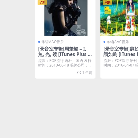
VIP
VIP
华语AAC音乐
华语AAC音乐
[录音室专辑]周筆暢 – I,
[录音室专辑]魏如
魚, 光, 鏡 [iTunes Plus M
謂如昀 [iTunes 
4A]
A]
流派：POP流行 语种：国语 发行
流派：POP流行 语种
时间：2010-06-18 唱片公司：金
时间：2016-04-0
牌大风...
现音乐...
1 年前