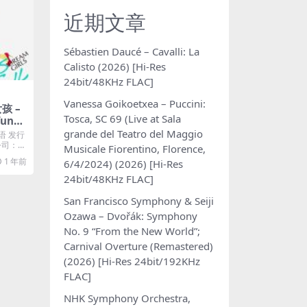
近期文章
Sébastien Daucé – Cavalli: La
Calisto (2026) [Hi-Res
24bit/48KHz FLAC]
Vanessa Goikoetxea – Puccini:
孩 –
Tosca, SC 69 (Live at Sala
iTunes
grande del Teatro del Maggio
语 发行
片公司：福
Musicale Fiorentino, Florence,
1 年前
6/4/2024) (2026) [Hi-Res
24bit/48KHz FLAC]
San Francisco Symphony & Seiji
Ozawa – Dvořák: Symphony
No. 9 “From the New World”;
Carnival Overture (Remastered)
(2026) [Hi-Res 24bit/192KHz
FLAC]
NHK Symphony Orchestra,