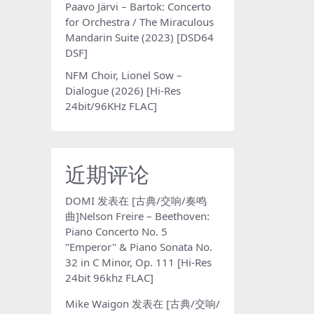
Paavo Järvi – Bartok: Concerto
for Orchestra / The Miraculous
Mandarin Suite (2023) [DSD64
DSF]
NFM Choir, Lionel Sow –
Dialogue (2026) [Hi-Res
24bit/96KHz FLAC]
近期评论
DOMI
发表在
[古典/交响/奏鸣
曲]Nelson Freire – Beethoven:
Piano Concerto No. 5
"Emperor" & Piano Sonata No.
32 in C Minor, Op. 111 [Hi-Res
24bit 96khz FLAC]
Mike Waigon
发表在
[古典/交响/