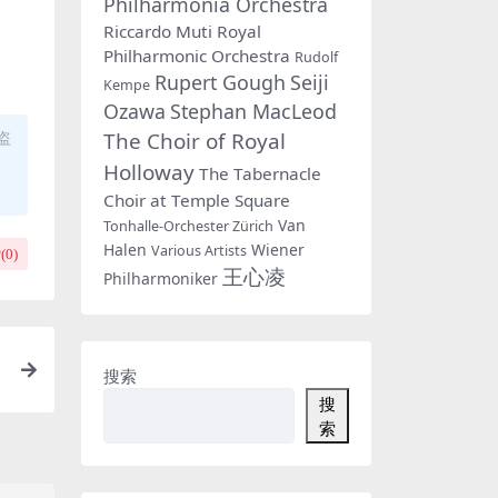
Philharmonia Orchestra
Riccardo Muti
Royal
Philharmonic Orchestra
Rudolf
Rupert Gough
Seiji
Kempe
Ozawa
Stephan MacLeod
The Choir of Royal
盗
Holloway
The Tabernacle
Choir at Temple Square
Van
Tonhalle-Orchester Zürich
Halen
Wiener
Various Artists
(
0
)
王心凌
Philharmoniker
搜索
搜
索