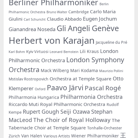
Berliner Philharmoniker
Berlin
Carlo Maria
Cambridge
Philharmonic Orchestra
Bruno Walter
Eugen Jochum
Giulini
Claudio Abbado
Carl Schuricht
Gli Angeli Genève
Gianandrea Noseda
Herbert von Karajan
Jacqueline du Pré
London
Lili Kraus
Kyiv Virtuosi
Karl Bohm
Leonard Bernstein
London Symphony
Philharmonic Orchestra
Orchestra
Mack Wilberg
Mari Kodama
Maurizio Pollini
Otto
Orchestra at Temple Square
Mstislav Rostropovich
Paavo Järvi
Pascal Rogé
Klemperer
Oxford
Philharmonia Orchestra
Philharmonia Hungarica
Riccardo Muti
Royal Philharmonic Orchestra
Rudolf
Rupert Gough
Seiji Ozawa
Stephan
Kempe
The Choir of Royal Holloway
MacLeod
The
Tabernacle Choir at Temple Square
Tonhalle-Orchester
王
Van Halen
Wiener Philharmoniker
Zürich
Various Artists