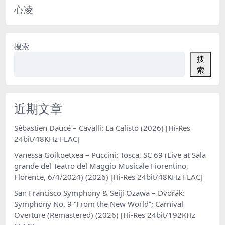
心凌
搜索
搜
索
近期文章
Sébastien Daucé – Cavalli: La Calisto (2026) [Hi-Res
24bit/48KHz FLAC]
Vanessa Goikoetxea – Puccini: Tosca, SC 69 (Live at Sala
grande del Teatro del Maggio Musicale Fiorentino,
Florence, 6/4/2024) (2026) [Hi-Res 24bit/48KHz FLAC]
San Francisco Symphony & Seiji Ozawa – Dvořák:
Symphony No. 9 “From the New World”; Carnival
Overture (Remastered) (2026) [Hi-Res 24bit/192KHz