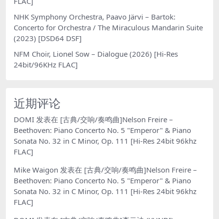
FLAC]
NHK Symphony Orchestra, Paavo Järvi – Bartok:
Concerto for Orchestra / The Miraculous Mandarin Suite
(2023) [DSD64 DSF]
NFM Choir, Lionel Sow – Dialogue (2026) [Hi-Res
24bit/96KHz FLAC]
近期评论
DOMI
发表在
[古典/交响/奏鸣曲]Nelson Freire –
Beethoven: Piano Concerto No. 5 "Emperor" & Piano
Sonata No. 32 in C Minor, Op. 111 [Hi-Res 24bit 96khz
FLAC]
Mike Waigon
发表在
[古典/交响/奏鸣曲]Nelson Freire –
Beethoven: Piano Concerto No. 5 "Emperor" & Piano
Sonata No. 32 in C Minor, Op. 111 [Hi-Res 24bit 96khz
FLAC]