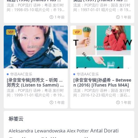
A]
A]
流派：POP流行 语种：粤语 发行时
流派：POP流行 语种：国语 发行时
间：1998-05-10 唱片公司：℗ 19...
间：1997-01-01 唱片公司：℗ 19...
1 年前
1 年前
VIP
VIP
华语AAC音乐
华语AAC音乐
[录音室专辑]郑秀文 – 听闻 …
[录音室专辑]孙盛希 – Betwee
郑秀文 (Listen to Sammi) [i
n (2016) [iTunes Plus M4A]
Tunes Plus M4A]
流派：POP流行 语种：粤语 发行时
流派：POP流行 语种：国语 发行时
间：1999-11-01 唱片公司：℗ 19...
间：2016-12-23 唱片公司：滚石唱
片...
1 年前
1 年前
标签云
Antal Dorati
Aleksandra Lewandowska
Alex Potter