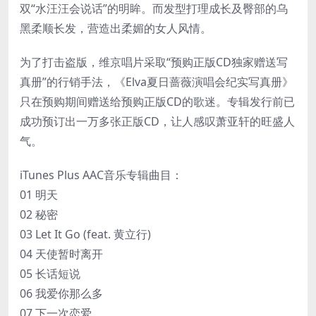
双“水汪汪会说话”的明眸。而发型打理成长及臀部的乌
黑柔顺长发，营造出柔媚的女人风情。
为了打击盗版，维京唱片采取“预购正版CD独家赠送写
真册”的行销手法，《Elva夏日蔷薇演唱会纪实写真册》
只在预购期间赠送给预购正版CD的歌迷。专辑发行前已
成功预订出一万多张正版CD，让人感叹萧亚轩的旺盛人
气。
iTunes Plus AAC音乐专辑曲目：
01 明天
02 秘密
03 Let It Go (feat. 黄立行)
04 天使暂时离开
05 长话短说
06 我爱你那么多
07 下一次恋爱