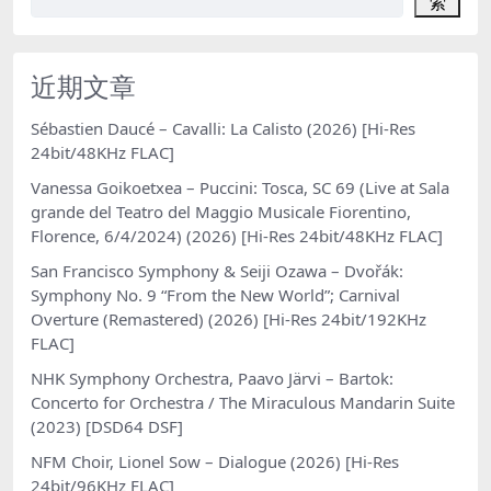
索
近期文章
Sébastien Daucé – Cavalli: La Calisto (2026) [Hi-Res
24bit/48KHz FLAC]
Vanessa Goikoetxea – Puccini: Tosca, SC 69 (Live at Sala
grande del Teatro del Maggio Musicale Fiorentino,
Florence, 6/4/2024) (2026) [Hi-Res 24bit/48KHz FLAC]
San Francisco Symphony & Seiji Ozawa – Dvořák:
Symphony No. 9 “From the New World”; Carnival
Overture (Remastered) (2026) [Hi-Res 24bit/192KHz
FLAC]
NHK Symphony Orchestra, Paavo Järvi – Bartok:
Concerto for Orchestra / The Miraculous Mandarin Suite
(2023) [DSD64 DSF]
NFM Choir, Lionel Sow – Dialogue (2026) [Hi-Res
24bit/96KHz FLAC]