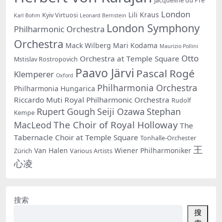
Jacqueline du Pré
London
Lili Kraus
Kyiv Virtuosi
Karl Bohm
Leonard Bernstein
London Symphony
Philharmonic Orchestra
Orchestra
Mack Wilberg
Mari Kodama
Maurizio Pollini
Otto
Orchestra at Temple Square
Mstislav Rostropovich
Paavo Järvi
Pascal Rogé
Klemperer
Oxford
Philharmonia Orchestra
Philharmonia Hungarica
Riccardo Muti
Royal Philharmonic Orchestra
Rudolf
Rupert Gough
Seiji Ozawa
Stephan
Kempe
The Choir of Royal Holloway
MacLeod
The
Tabernacle Choir at Temple Square
Tonhalle-Orchester
王
Van Halen
Wiener Philharmoniker
Zürich
Various Artists
心凌
搜索
搜