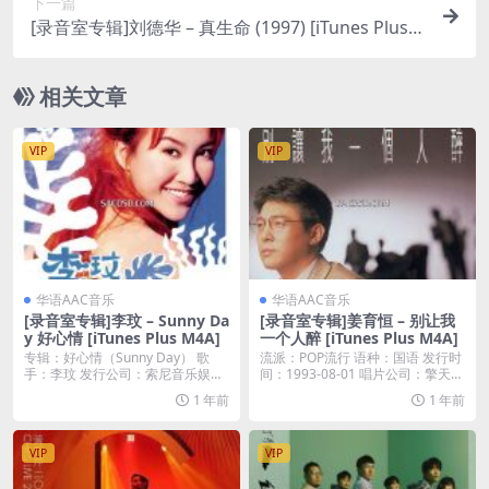
下一篇
[录音室专辑]刘德华 – 真生命 (1997) [iTunes Plus
M4A]
相关文章
VIP
VIP
华语AAC音乐
华语AAC音乐
[录音室专辑]李玟 – Sunny Da
[录音室专辑]姜育恒 – 别让我
y 好心情 [iTunes Plus M4A]
一个人醉 [iTunes Plus M4A]
专辑：好心情（Sunny Day） 歌
流派：POP流行 语种：国语 发行时
手：李玟 发行公司：索尼音乐娱乐
间：1993-08-01 唱片公司：擎天娱
公司 发行...
乐...
1 年前
1 年前
VIP
VIP