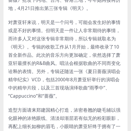
地，4月21日推出第三张专辑《明天》。
对萧亚轩来说，明天是一个问号，可能会发生好的事情
或是不好的事情。但明天是一件让人非常期待的事情，
而许多人又对这张专辑非常期待，所以专辑就取名为
《明天》。专辑的收歌工作从1月开始，最终收录了10
首全新作品。此次的音乐方向更加确定，依然选择了萧
亚轩最擅长的R&B曲风。唱法会根据歌曲的不同而变化
诠释的表情。另外，专辑还随送一张《夏日蔷薇演唱会
精华纪实》VCD，包括2000年8月萧亚轩举行的演唱会
中的精华片段，以及三首现场演绎歌曲“雨季中”、
“Cappuccino”和“蔷薇”。
造型方面请来郑建国精心打造，浓密卷翘的睫毛辅以强
化眼神的浓艳眼线、清淡却渐层若有似无的粉彩眼影，
再配上细长如柳的眉毛，小眼睛的萧亚轩终于拥有了一