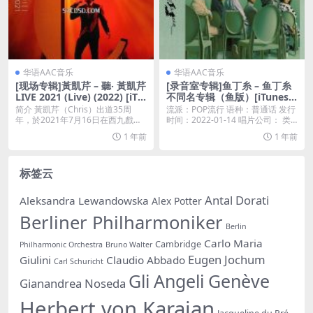
华语AAC音乐
华语AAC音乐
[现场专辑]黃凱芹 – 聽‧ 黃凱芹
[录音室专辑]鱼丁糸 – 鱼丁糸
LIVE 2021 (Live) (2022) [iTu
不同名专辑（鱼版）[iTunes P
nes Plus M4A]
lus M4A]
简介 黃凱芹（Chris）出道35周
流派：POP流行 语种：普通话 发行
年，於2021年7月16日在西九戲曲
时间：2022-01-14 唱片公司： 类
中心舉行...
型...
1 年前
1 年前
标签云
Antal Dorati
Aleksandra Lewandowska
Alex Potter
Berliner Philharmoniker
Berlin
Carlo Maria
Cambridge
Philharmonic Orchestra
Bruno Walter
Eugen Jochum
Giulini
Claudio Abbado
Carl Schuricht
Gli Angeli Genève
Gianandrea Noseda
Herbert von Karajan