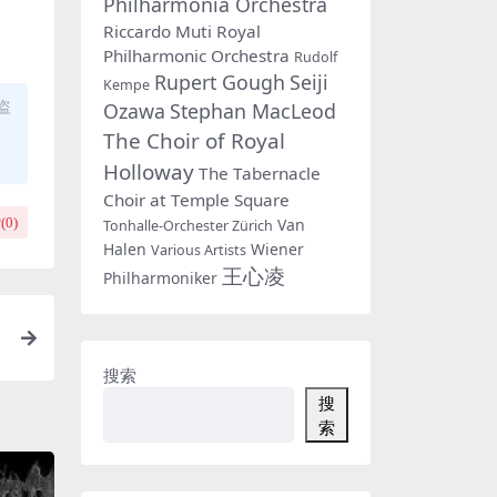
Philharmonia Orchestra
Riccardo Muti
Royal
Philharmonic Orchestra
Rudolf
Rupert Gough
Seiji
Kempe
盗
Ozawa
Stephan MacLeod
The Choir of Royal
Holloway
The Tabernacle
Choir at Temple Square
Van
(
0
)
Tonhalle-Orchester Zürich
Halen
Wiener
Various Artists
王心凌
Philharmoniker
S
搜索
搜
索