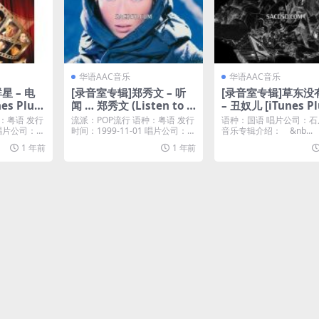
华语AAC音乐
华语AAC音乐
星 – 电
[录音室专辑]郑秀文 – 听
[录音室专辑]草东没
es Plus
闻 … 郑秀文 (Listen to S
– 丑奴儿 [iTunes P
ammi) [iTunes Plus M4
4A]
：粤语 发行
流派：POP流行 语种：粤语 发行
语种：国语 唱片公司：
A]
1 唱片公司：环
时间：1999-11-01 唱片公司：℗
音乐专辑介绍： &nb...
19...
1 年前
1 年前