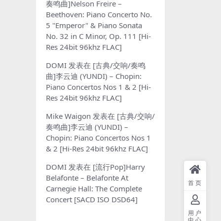
奏鸣曲]Nelson Freire –
Beethoven: Piano Concerto No.
5 "Emperor" & Piano Sonata
No. 32 in C Minor, Op. 111 [Hi-
Res 24bit 96khz FLAC]
DOMI
发表在
[古典/交响/奏鸣
曲]李云迪 (YUNDI) – Chopin:
Piano Concertos Nos 1 & 2 [Hi-
Res 24bit 96khz FLAC]
Mike Waigon
发表在
[古典/交响/
奏鸣曲]李云迪 (YUNDI) –
Chopin: Piano Concertos Nos 1
& 2 [Hi-Res 24bit 96khz FLAC]
DOMI
发表在
[流行Pop]Harry
Belafonte – Belafonte At
首页
Carnegie Hall: The Complete
Concert [SACD ISO DSD64]
用户
中心