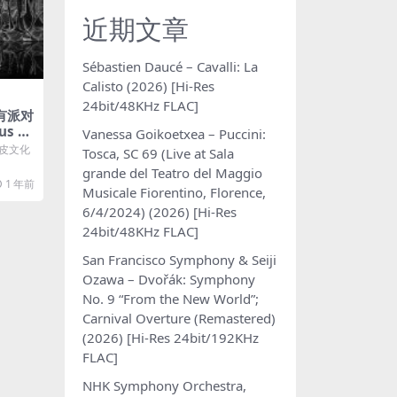
近期文章
Sébastien Daucé – Cavalli: La
Calisto (2026) [Hi-Res
24bit/48KHz FLAC]
有派对
lus M
Vanessa Goikoetxea – Puccini:
石皮文化
Tosca, SC 69 (Live at Sala
grande del Teatro del Maggio
1 年前
Musicale Fiorentino, Florence,
6/4/2024) (2026) [Hi-Res
24bit/48KHz FLAC]
San Francisco Symphony & Seiji
Ozawa – Dvořák: Symphony
No. 9 “From the New World”;
Carnival Overture (Remastered)
(2026) [Hi-Res 24bit/192KHz
FLAC]
NHK Symphony Orchestra,