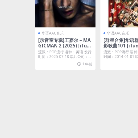
华语AAC音乐
华语AAC音乐
[录音室专辑]王嘉尔 – MA
[群星合集]华语群
GICMAN 2 (2025) [iTun
影歌曲101 [iTun
es Plus M4A]
M4A]
流派：POP流行 语种：英语 发行
流派：POP流行 语种
时间：2025-07-18 唱片公司：℗
时间：2014-01-0
20...
球唱片...
1 年前