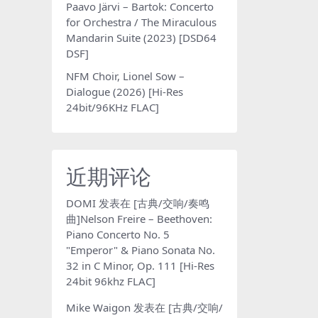
Paavo Järvi – Bartok: Concerto
for Orchestra / The Miraculous
Mandarin Suite (2023) [DSD64
DSF]
NFM Choir, Lionel Sow –
Dialogue (2026) [Hi-Res
24bit/96KHz FLAC]
近期评论
DOMI
发表在
[古典/交响/奏鸣
曲]Nelson Freire – Beethoven:
Piano Concerto No. 5
"Emperor" & Piano Sonata No.
32 in C Minor, Op. 111 [Hi-Res
24bit 96khz FLAC]
Mike Waigon
发表在
[古典/交响/