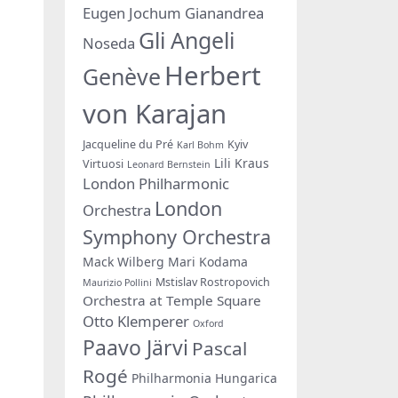
Eugen Jochum
Gianandrea
Gli Angeli
Noseda
Herbert
Genève
von Karajan
Jacqueline du Pré
Kyiv
Karl Bohm
Lili Kraus
Virtuosi
Leonard Bernstein
London Philharmonic
London
Orchestra
Symphony Orchestra
Mack Wilberg
Mari Kodama
Mstislav Rostropovich
Maurizio Pollini
Orchestra at Temple Square
Otto Klemperer
Oxford
Paavo Järvi
Pascal
Rogé
Philharmonia Hungarica