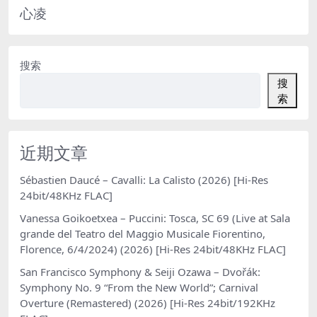
心凌
搜索
搜
索
近期文章
Sébastien Daucé – Cavalli: La Calisto (2026) [Hi-Res
24bit/48KHz FLAC]
Vanessa Goikoetxea – Puccini: Tosca, SC 69 (Live at Sala
grande del Teatro del Maggio Musicale Fiorentino,
Florence, 6/4/2024) (2026) [Hi-Res 24bit/48KHz FLAC]
San Francisco Symphony & Seiji Ozawa – Dvořák:
Symphony No. 9 “From the New World”; Carnival
Overture (Remastered) (2026) [Hi-Res 24bit/192KHz