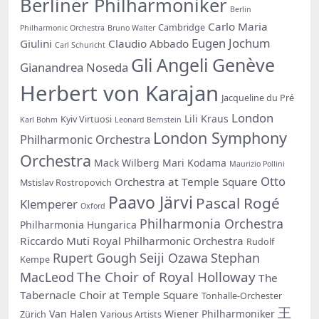
Berliner Philharmoniker
Berlin
Carlo Maria
Cambridge
Philharmonic Orchestra
Bruno Walter
Eugen Jochum
Giulini
Claudio Abbado
Carl Schuricht
Gli Angeli Genève
Gianandrea Noseda
Herbert von Karajan
Jacqueline du Pré
London
Lili Kraus
Kyiv Virtuosi
Karl Bohm
Leonard Bernstein
London Symphony
Philharmonic Orchestra
Orchestra
Mack Wilberg
Mari Kodama
Maurizio Pollini
Otto
Orchestra at Temple Square
Mstislav Rostropovich
Paavo Järvi
Pascal Rogé
Klemperer
Oxford
Philharmonia Orchestra
Philharmonia Hungarica
Riccardo Muti
Royal Philharmonic Orchestra
Rudolf
Rupert Gough
Seiji Ozawa
Stephan
Kempe
The Choir of Royal Holloway
MacLeod
The
Tabernacle Choir at Temple Square
Tonhalle-Orchester
王
Van Halen
Wiener Philharmoniker
Zürich
Various Artists