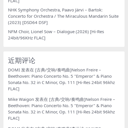
FLAC]
NHK Symphony Orchestra, Paavo Järvi – Bartok:
Concerto for Orchestra / The Miraculous Mandarin Suite
(2023) [DSD64 DSF]
NFM Choir, Lionel Sow – Dialogue (2026) [Hi-Res
24bit/96KHz FLAC]
近期评论
DOMI
发表在
[古典/交响/奏鸣曲]Nelson Freire –
Beethoven: Piano Concerto No. 5 "Emperor" & Piano
Sonata No. 32 in C Minor, Op. 111 [Hi-Res 24bit 96khz
FLAC]
Mike Waigon
发表在
[古典/交响/奏鸣曲]Nelson Freire –
Beethoven: Piano Concerto No. 5 "Emperor" & Piano
Sonata No. 32 in C Minor, Op. 111 [Hi-Res 24bit 96khz
FLAC]