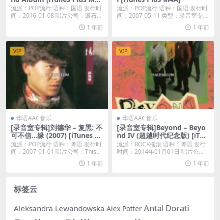
A]
流派：POP流行 语种：国语 发行时
流派：POP流行 语种：国语 发行时
间：2016-01-08 唱片公司：滚石唱
间：2007-05-11 类型：录音室专辑
片...
...
1 年前
1 年前
VIP
VIP
华语AAC音乐
华语AAC音乐
[录音室专辑]刘德华 – 复黑: 不
[录音室专辑]Beyond – Beyo
可不信…缘 (2007) [iTunes Pl
nd IV (超越时代纪念版) [iTun
us M4A]
es Plus M4A]
流派：POP流行 语种：粤语 发行时
流派：ROCK摇滚 语种：粤语 发行
间：2007-01-01 唱片公司：This...
时间：2014年01月01日 唱片公
司：环球...
1 年前
1 年前
标签云
Antal Dorati
Aleksandra Lewandowska
Alex Potter