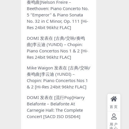
奏鸣曲]Nelson Freire –
Beethoven: Piano Concerto No.
5 "Emperor" & Piano Sonata
No. 32 in C Minor, Op. 111 [Hi-
Res 24bit 96khz FLAC]
DOMI
发表在
[古典/交响/奏鸣
曲]李云迪 (YUNDI) – Chopin:
Piano Concertos Nos 1 & 2 [Hi-
Res 24bit 96khz FLAC]
Mike Waigon
发表在
[古典/交响/
奏鸣曲]李云迪 (YUNDI) –
Chopin: Piano Concertos Nos 1
& 2 [Hi-Res 24bit 96khz FLAC]
DOMI
发表在
[流行Pop]Harry
Belafonte – Belafonte At
首页
Carnegie Hall: The Complete
Concert [SACD ISO DSD64]
用户
中心