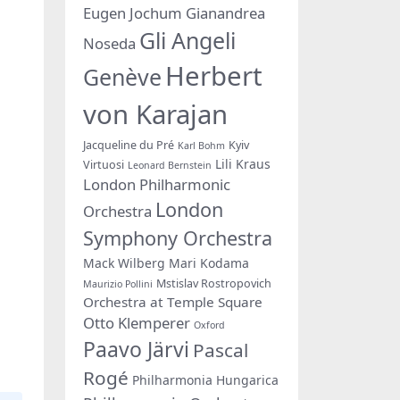
Eugen Jochum
Gianandrea
Gli Angeli
Noseda
Herbert
Genève
von Karajan
Jacqueline du Pré
Kyiv
Karl Bohm
Lili Kraus
Virtuosi
Leonard Bernstein
London Philharmonic
London
Orchestra
Symphony Orchestra
Mack Wilberg
Mari Kodama
Mstislav Rostropovich
Maurizio Pollini
Orchestra at Temple Square
Otto Klemperer
Oxford
Paavo Järvi
Pascal
Rogé
Philharmonia Hungarica