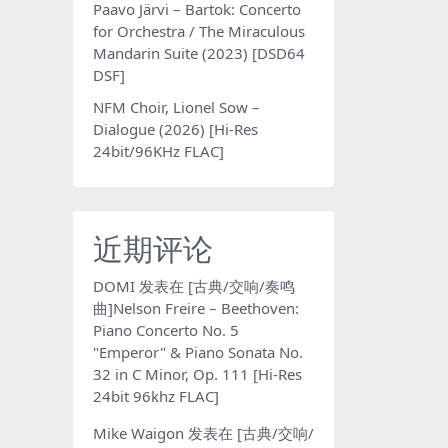
Paavo Järvi – Bartok: Concerto
for Orchestra / The Miraculous
Mandarin Suite (2023) [DSD64
DSF]
NFM Choir, Lionel Sow –
Dialogue (2026) [Hi-Res
24bit/96KHz FLAC]
近期评论
DOMI
发表在
[古典/交响/奏鸣
曲]Nelson Freire – Beethoven:
Piano Concerto No. 5
"Emperor" & Piano Sonata No.
32 in C Minor, Op. 111 [Hi-Res
24bit 96khz FLAC]
Mike Waigon
发表在
[古典/交响/