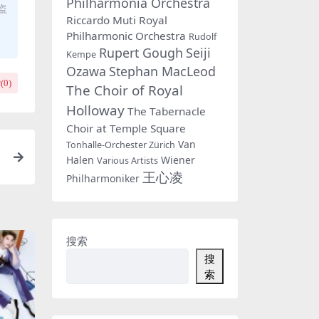
Philharmonia Orchestra
盗
Riccardo Muti
Royal
Philharmonic Orchestra
Rudolf
Rupert Gough
Seiji
Kempe
Ozawa
Stephan MacLeod
(
0
)
The Choir of Royal
Holloway
The Tabernacle
Choir at Temple Square
Van
Tonhalle-Orchester Zürich
Halen
Wiener
Various Artists
d
王心凌
Philharmoniker
搜索
搜
索