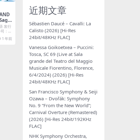
近期文章
LAND
Sage
Sébastien Daucé – Cavalli: La
 AAC
语 发行
Calisto (2026) [Hi-Res
公司：K
24bit/48KHz FLAC]
1 年前
Vanessa Goikoetxea – Puccini:
Tosca, SC 69 (Live at Sala
grande del Teatro del Maggio
Musicale Fiorentino, Florence,
6/4/2024) (2026) [Hi-Res
24bit/48KHz FLAC]
San Francisco Symphony & Seiji
Ozawa – Dvořák: Symphony
No. 9 “From the New World”;
Carnival Overture (Remastered)
(2026) [Hi-Res 24bit/192KHz
FLAC]
NHK Symphony Orchestra,