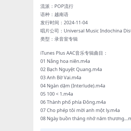
流派：POP流行
语种：越南语
发行时间：2024-11-04
唱片公司：Universal Music Indochina Dist
类型：录音室专辑
iTunes Plus AAC音乐专辑曲目：
01 Nắng hoa niên.m4a
02 Bạch Nguyệt Quang.m4a
03 Anh Bờ Vai.m4a
04 Ngàn dặm (Interlude).m4a
05 100 < 1.m4a
06 Thành phố phía Đông.m4a
07 Cho phép tôi mời anh một ly.m4a
08 Ngày buồn tháng nhớ năm thương…