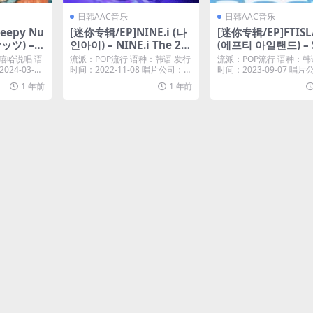
日韩AAC音乐
日韩AAC音乐
eepy Nu
[迷你专辑/EP]NINE.i (나
[迷你专辑/EP]FTIS
ッツ) –
인아이) – NINE.i The 2n
(에프티 아일랜드) – 
Bang-Ba
d Mini Album [I (Pt. 1)]
– EP [iTunes Plus
OP嘻哈说唱 语
流派：POP流行 语种：韩语 发行
流派：POP流行 语种：韩
024) [iT
– EP [iTunes Plus M4A]
M4A]
24-03-2
时间：2022-11-08 唱片公司：K
时间：2023-09-07 唱片
aka...
aka...
]
1 年前
1 年前