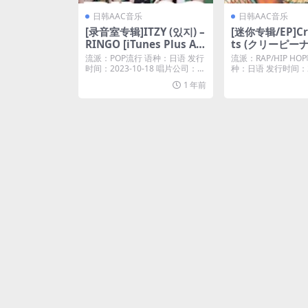
日韩AAC音乐
日韩AAC音乐
[录音室专辑]ITZY (있지) –
[迷你专辑/EP]Cr
RINGO [iTunes Plus AA
ts (クリーピーナ
C M4A]
二度寝 / Bling-
流派：POP流行 语种：日语 发行
流派：RAP/HIP H
ng-Born – EP (2
时间：2023-10-18 唱片公司：华
种：日语 发行时间：20
纳唱片...
0...
unes Plus M4A
1 年前