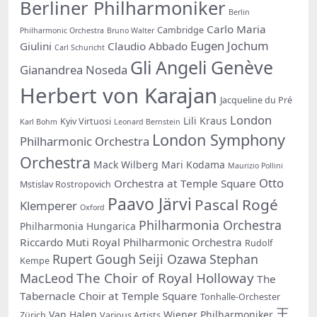
Berliner Philharmoniker
Berlin
Carlo Maria
Cambridge
Philharmonic Orchestra
Bruno Walter
Eugen Jochum
Giulini
Claudio Abbado
Carl Schuricht
Gli Angeli Genève
Gianandrea Noseda
Herbert von Karajan
Jacqueline du Pré
London
Lili Kraus
Kyiv Virtuosi
Karl Bohm
Leonard Bernstein
London Symphony
Philharmonic Orchestra
Orchestra
Mack Wilberg
Mari Kodama
Maurizio Pollini
Otto
Orchestra at Temple Square
Mstislav Rostropovich
Paavo Järvi
Pascal Rogé
Klemperer
Oxford
Philharmonia Orchestra
Philharmonia Hungarica
Riccardo Muti
Royal Philharmonic Orchestra
Rudolf
Rupert Gough
Seiji Ozawa
Stephan
Kempe
The Choir of Royal Holloway
MacLeod
The
Tabernacle Choir at Temple Square
Tonhalle-Orchester
王
Van Halen
Wiener Philharmoniker
Zürich
Various Artists