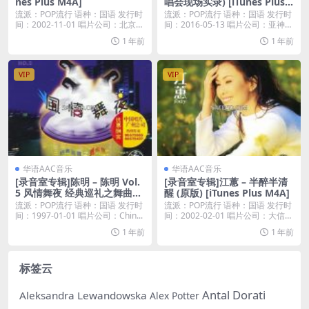
nes Plus M4A]
唱会现场实录) [iTunes Plus
M4A]
流派：POP流行 语种：国语 发行时
流派：POP流行 语种：国语 发行时
间：2002-11-01 唱片公司：北京眾
间：2016-05-13 唱片公司：亚神音
水...
乐...
1 年前
1 年前
VIP
VIP
华语AAC音乐
华语AAC音乐
[录音室专辑]陈明 – 陈明 Vol.
[录音室专辑]江蕙 – 半醉半清
5 风情舞夜 经典巡礼之舞曲版
醒 (原版) [iTunes Plus M4A]
[iTunes Plus M4A]
流派：POP流行 语种：国语 发行时
流派：POP流行 语种：国语 发行时
间：1997-01-01 唱片公司：Chin...
间：2002-02-01 唱片公司：大信唱
片...
1 年前
1 年前
标签云
Antal Dorati
Aleksandra Lewandowska
Alex Potter