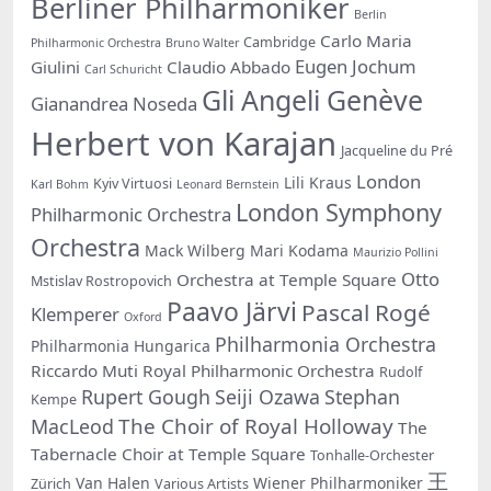
Berliner Philharmoniker
Berlin
Carlo Maria
Cambridge
Philharmonic Orchestra
Bruno Walter
Eugen Jochum
Giulini
Claudio Abbado
Carl Schuricht
Gli Angeli Genève
Gianandrea Noseda
Herbert von Karajan
Jacqueline du Pré
London
Lili Kraus
Kyiv Virtuosi
Karl Bohm
Leonard Bernstein
London Symphony
Philharmonic Orchestra
Orchestra
Mack Wilberg
Mari Kodama
Maurizio Pollini
Otto
Orchestra at Temple Square
Mstislav Rostropovich
Paavo Järvi
Pascal Rogé
Klemperer
Oxford
Philharmonia Orchestra
Philharmonia Hungarica
Riccardo Muti
Royal Philharmonic Orchestra
Rudolf
Rupert Gough
Seiji Ozawa
Stephan
Kempe
The Choir of Royal Holloway
MacLeod
The
Tabernacle Choir at Temple Square
Tonhalle-Orchester
王
Van Halen
Wiener Philharmoniker
Zürich
Various Artists