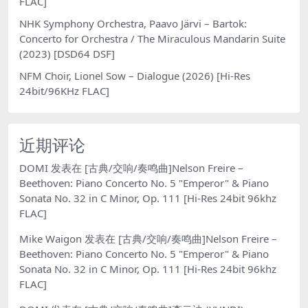
FLAC]
NHK Symphony Orchestra, Paavo Järvi – Bartok:
Concerto for Orchestra / The Miraculous Mandarin Suite
(2023) [DSD64 DSF]
NFM Choir, Lionel Sow – Dialogue (2026) [Hi-Res
24bit/96KHz FLAC]
近期评论
DOMI
发表在
[古典/交响/奏鸣曲]Nelson Freire –
Beethoven: Piano Concerto No. 5 "Emperor" & Piano
Sonata No. 32 in C Minor, Op. 111 [Hi-Res 24bit 96khz
FLAC]
Mike Waigon
发表在
[古典/交响/奏鸣曲]Nelson Freire –
Beethoven: Piano Concerto No. 5 "Emperor" & Piano
Sonata No. 32 in C Minor, Op. 111 [Hi-Res 24bit 96khz
FLAC]