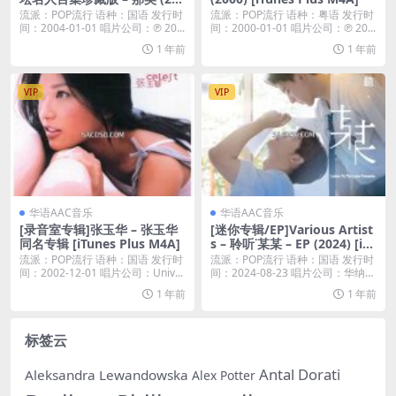
4) [iTunes Plus M4A]
流派：POP流行 语种：国语 发行时
流派：POP流行 语种：粤语 发行时
间：2004-01-01 唱片公司：℗ 20...
间：2000-01-01 唱片公司：℗ 20...
1 年前
1 年前
VIP
VIP
华语AAC音乐
华语AAC音乐
[录音室专辑]张玉华 – 张玉华
[迷你专辑/EP]Various Artist
同名专辑 [iTunes Plus M4A]
s – 聆听˙某某 – EP (2024) [iTu
nes Plus M4A]
流派：POP流行 语种：国语 发行时
流派：POP流行 语种：国语 发行时
间：2002-12-01 唱片公司：Univ...
间：2024-08-23 唱片公司：华纳唱
片...
1 年前
1 年前
标签云
Antal Dorati
Aleksandra Lewandowska
Alex Potter