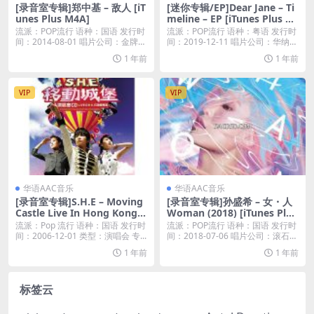
[录音室专辑]郑中基 – 敌人 [iT
[迷你专辑/EP]Dear Jane – Ti
unes Plus M4A]
meline – EP [iTunes Plus M
4A]
流派：POP流行 语种：国语 发行时
流派：POP流行 语种：粤语 发行时
间：2014-08-01 唱片公司：金牌大
间：2019-12-11 唱片公司：华纳唱
风...
片...
1 年前
1 年前
VIP
VIP
华语AAC音乐
华语AAC音乐
[录音室专辑]S.H.E – Moving
[录音室专辑]孙盛希 – 女・人
Castle Live In Hong Kong
Woman (2018) [iTunes Plus
(2006移动城堡演唱会) [iTune
M4A]
流派：Pop 流行 语种：国语 发行时
流派：POP流行 语种：国语 发行时
s Plus M4A]
间：2006-12-01 类型：演唱会 专...
间：2018-07-06 唱片公司：滚石唱
片...
1 年前
1 年前
标签云