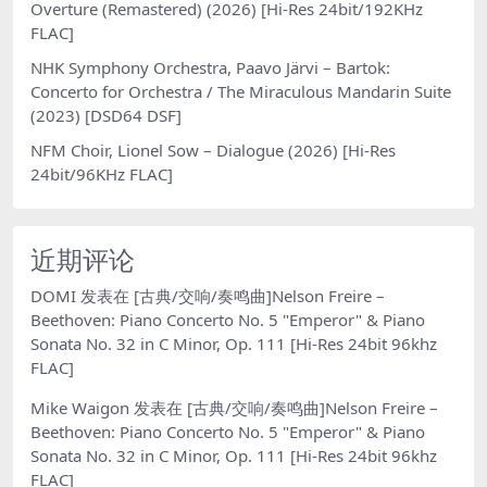
Overture (Remastered) (2026) [Hi-Res 24bit/192KHz
FLAC]
NHK Symphony Orchestra, Paavo Järvi – Bartok:
Concerto for Orchestra / The Miraculous Mandarin Suite
(2023) [DSD64 DSF]
NFM Choir, Lionel Sow – Dialogue (2026) [Hi-Res
24bit/96KHz FLAC]
近期评论
DOMI
发表在
[古典/交响/奏鸣曲]Nelson Freire –
Beethoven: Piano Concerto No. 5 "Emperor" & Piano
Sonata No. 32 in C Minor, Op. 111 [Hi-Res 24bit 96khz
FLAC]
Mike Waigon
发表在
[古典/交响/奏鸣曲]Nelson Freire –
Beethoven: Piano Concerto No. 5 "Emperor" & Piano
Sonata No. 32 in C Minor, Op. 111 [Hi-Res 24bit 96khz
FLAC]