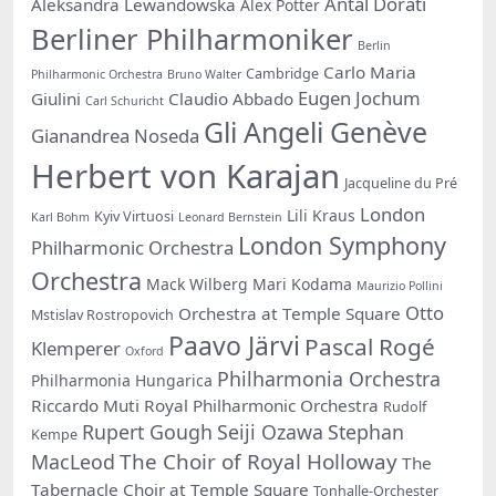
Antal Dorati
Aleksandra Lewandowska
Alex Potter
Berliner Philharmoniker
Berlin
Carlo Maria
Cambridge
Philharmonic Orchestra
Bruno Walter
Eugen Jochum
Giulini
Claudio Abbado
Carl Schuricht
Gli Angeli Genève
Gianandrea Noseda
Herbert von Karajan
Jacqueline du Pré
London
Lili Kraus
Kyiv Virtuosi
Karl Bohm
Leonard Bernstein
London Symphony
Philharmonic Orchestra
Orchestra
Mack Wilberg
Mari Kodama
Maurizio Pollini
Otto
Orchestra at Temple Square
Mstislav Rostropovich
Paavo Järvi
Pascal Rogé
Klemperer
Oxford
Philharmonia Orchestra
Philharmonia Hungarica
Riccardo Muti
Royal Philharmonic Orchestra
Rudolf
Rupert Gough
Seiji Ozawa
Stephan
Kempe
The Choir of Royal Holloway
MacLeod
The
Tabernacle Choir at Temple Square
Tonhalle-Orchester