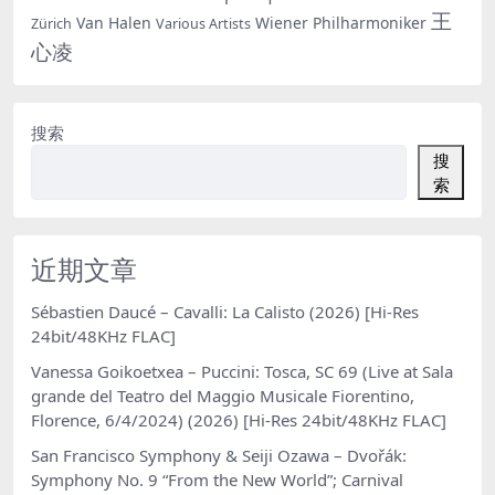
王
Van Halen
Wiener Philharmoniker
Zürich
Various Artists
心凌
搜索
搜
索
近期文章
Sébastien Daucé – Cavalli: La Calisto (2026) [Hi-Res
24bit/48KHz FLAC]
Vanessa Goikoetxea – Puccini: Tosca, SC 69 (Live at Sala
grande del Teatro del Maggio Musicale Fiorentino,
Florence, 6/4/2024) (2026) [Hi-Res 24bit/48KHz FLAC]
San Francisco Symphony & Seiji Ozawa – Dvořák:
Symphony No. 9 “From the New World”; Carnival