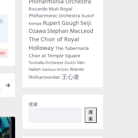
Philharmonia Orchestra
Riccardo Muti
Royal
Philharmonic Orchestra
Rudolf
盗
Rupert Gough
Seiji
Kempe
Ozawa
Stephan MacLeod
The Choir of Royal
Holloway
The Tabernacle
(
0
)
Choir at Temple Square
Van
Tonhalle-Orchester Zürich
Halen
Wiener
Various Artists
王心凌
Philharmoniker
搜索
搜
索