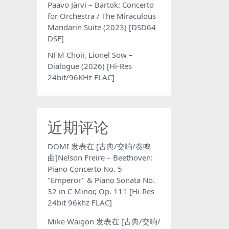
Paavo Järvi – Bartok: Concerto
for Orchestra / The Miraculous
Mandarin Suite (2023) [DSD64
DSF]
NFM Choir, Lionel Sow –
Dialogue (2026) [Hi-Res
24bit/96KHz FLAC]
近期评论
DOMI
发表在
[古典/交响/奏鸣
曲]Nelson Freire – Beethoven:
Piano Concerto No. 5
"Emperor" & Piano Sonata No.
32 in C Minor, Op. 111 [Hi-Res
24bit 96khz FLAC]
Mike Waigon
发表在
[古典/交响/