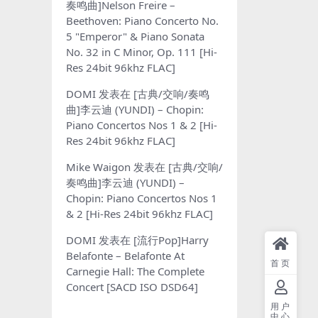
奏鸣曲]Nelson Freire –
Beethoven: Piano Concerto No.
5 "Emperor" & Piano Sonata
No. 32 in C Minor, Op. 111 [Hi-
Res 24bit 96khz FLAC]
DOMI
发表在
[古典/交响/奏鸣
曲]李云迪 (YUNDI) – Chopin:
Piano Concertos Nos 1 & 2 [Hi-
Res 24bit 96khz FLAC]
Mike Waigon
发表在
[古典/交响/
奏鸣曲]李云迪 (YUNDI) –
Chopin: Piano Concertos Nos 1
& 2 [Hi-Res 24bit 96khz FLAC]
DOMI
发表在
[流行Pop]Harry
Belafonte – Belafonte At
首页
Carnegie Hall: The Complete
Concert [SACD ISO DSD64]
用户
中心