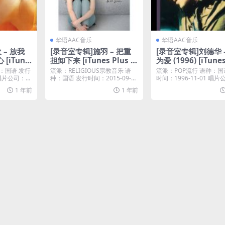
华语AAC音乐
华语AAC音乐
 – 放我
[录音室专辑]施羽 – 把重
[录音室专辑]刘德华 
[iTune
担卸下来 [iTunes Plus M
为爱 (1996) [iTunes
4A]
s M4A]
：国语 发行
流派：RELIGIOUS宗教音乐 语
流派：POP流行 语种：国
1 唱片公司：华
种：国语 发行时间：2015-09-26
时间：1996-11-01 唱
唱...
19...
1 年前
1 年前