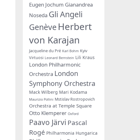
Eugen Jochum
Gianandrea
Gli Angeli
Noseda
Herbert
Genève
von Karajan
Jacqueline du Pré
Kyiv
Karl Bohm
Lili Kraus
Virtuosi
Leonard Bernstein
London Philharmonic
London
Orchestra
Symphony Orchestra
Mack Wilberg
Mari Kodama
Mstislav Rostropovich
Maurizio Pollini
Orchestra at Temple Square
Otto Klemperer
Oxford
Paavo Järvi
Pascal
Rogé
Philharmonia Hungarica