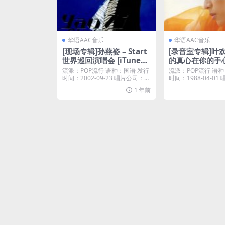
华语AAC音乐
华语AAC音乐
[现场专辑]孙燕姿 – Start
[录音室专辑]叶欢
世界巡回演唱会 [iTunes
的真心在你的手心 
Plus M4A]
s Plus M4A]
流派：POP流行 语种：国语 发行
流派：POP流行 语种
时间：2002-09-23 唱片公司：华
时间：1988-04-0
纳唱片...
纳唱片...
1 年前