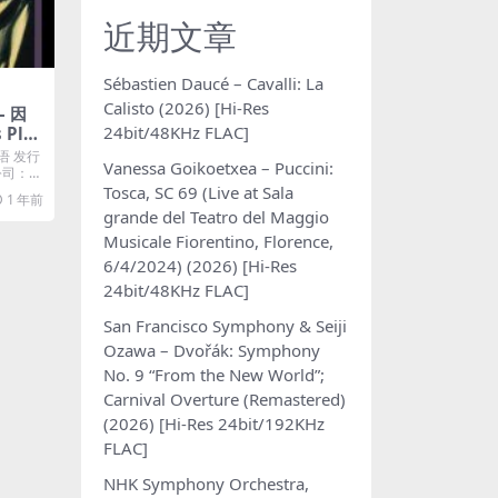
近期文章
Sébastien Daucé – Cavalli: La
Calisto (2026) [Hi-Res
– 因
24bit/48KHz FLAC]
 Plu
语 发行
Vanessa Goikoetxea – Puccini:
片公司：℗
Tosca, SC 69 (Live at Sala
1 年前
grande del Teatro del Maggio
Musicale Fiorentino, Florence,
6/4/2024) (2026) [Hi-Res
24bit/48KHz FLAC]
San Francisco Symphony & Seiji
Ozawa – Dvořák: Symphony
No. 9 “From the New World”;
Carnival Overture (Remastered)
(2026) [Hi-Res 24bit/192KHz
FLAC]
NHK Symphony Orchestra,