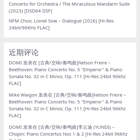
Concerto for Orchestra / The Miraculous Mandarin Suite
(2023) [DSD64 DSF]
NFM Choir, Lionel Sow – Dialogue (2026) [Hi-Res
24bit/96KHz FLAC]
近期评论
DOMI
发表在
[古典/交响/奏鸣曲]Nelson Freire –
Beethoven: Piano Concerto No. 5 "Emperor" & Piano
Sonata No. 32 in C Minor, Op. 111 [Hi-Res 24bit 96khz
FLAC]
Mike Waigon
发表在
[古典/交响/奏鸣曲]Nelson Freire –
Beethoven: Piano Concerto No. 5 "Emperor" & Piano
Sonata No. 32 in C Minor, Op. 111 [Hi-Res 24bit 96khz
FLAC]
DOMI
发表在
[古典/交响/奏鸣曲]李云迪 (YUNDI) –
Chopin: Piano Concertos Nos 1 & 2 [Hi-Res 24bit 96khz