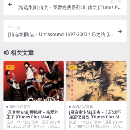
上一篇
[精选集]叶倩文 – 我爱經典系列: 叶倩文 [iTunes Plu
s M4A]
下一篇
[精选集]陶喆 – Ultrasound 1997-2003 / 乐之路 [iT
unes Plus M4A]
相关文章
VIP
VIP
华语AAC音乐
华语AAC音乐
[录音室专辑]樱桃帮 – 亲爱的
[录音室专辑]王杰 – 忘记你不
王子 [iTunes Plus M4A]
如忘记自己 [iTunes Plus M4
A]
流派：POP流行 语种：国语 发行时
流派：POP流行 语种：国语 发行时
间：2006-01-01 唱片公司：Univ...
间：1991-07-11 唱片公司：华纳唱