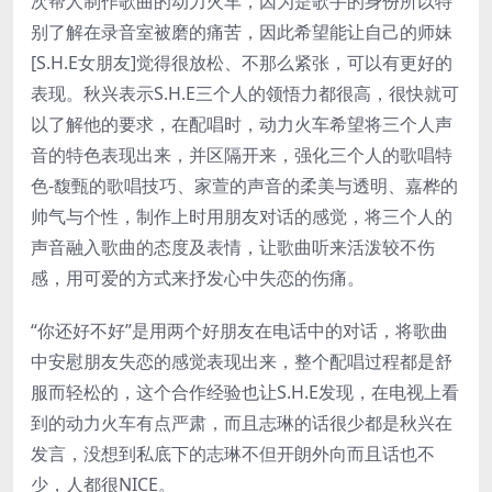
次帮人制作歌曲的动力火车，因为是歌手的身份所以特
别了解在录音室被磨的痛苦，因此希望能让自己的师妹
[S.H.E女朋友]觉得很放松、不那么紧张，可以有更好的
表现。秋兴表示S.H.E三个人的领悟力都很高，很快就可
以了解他的要求，在配唱时，动力火车希望将三个人声
音的特色表现出来，并区隔开来，强化三个人的歌唱特
色-馥甄的歌唱技巧、家萱的声音的柔美与透明、嘉桦的
帅气与个性，制作上时用朋友对话的感觉，将三个人的
声音融入歌曲的态度及表情，让歌曲听来活泼较不伤
感，用可爱的方式来抒发心中失恋的伤痛。
“你还好不好”是用两个好朋友在电话中的对话，将歌曲
中安慰朋友失恋的感觉表现出来，整个配唱过程都是舒
服而轻松的，这个合作经验也让S.H.E发现，在电视上看
到的动力火车有点严肃，而且志琳的话很少都是秋兴在
发言，没想到私底下的志琳不但开朗外向而且话也不
少，人都很NICE。