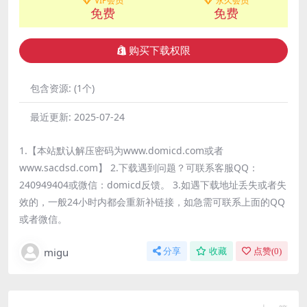
VIP会员
永久会员
免费
免费
购买下载权限
包含资源:
(1个)
最近更新:
2025-07-24
1.【本站默认解压密码为www.domicd.com或者
www.sacdsd.com】 2.下载遇到问题？可联系客服QQ：
240949404或微信：domicd反馈。 3.如遇下载地址丢失或者失
效的，一般24小时内都会重新补链接，如急需可联系上面的QQ
或者微信。
migu
分享
收藏
点赞(
0
)