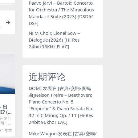
Paavo Järvi – Bartok: Concerto
for Orchestra / The Miraculous
Mandarin Suite (2023) [DSD64
DSF]
NFM Choir, Lionel Sow –
Dialogue (2026) [Hi-Res
24bit/96KHz FLAC]
近期评论
DOMI
发表在
[古典/交响/奏鸣
曲]Nelson Freire – Beethoven:
Piano Concerto No. 5
– 出
"Emperor" & Piano Sonata No.
 (2
32 in C Minor, Op. 111 [Hi-Res
 M4A]
语 发行
24bit 96khz FLAC]
片公司：滚
1 年前
Mike Waigon
发表在
[古典/交响/