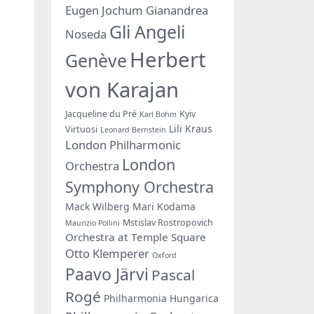
Eugen Jochum
Gianandrea
Gli Angeli
Noseda
Herbert
Genève
von Karajan
Jacqueline du Pré
Kyiv
Karl Bohm
Lili Kraus
Virtuosi
Leonard Bernstein
London Philharmonic
、
London
Orchestra
Symphony Orchestra
Mack Wilberg
Mari Kodama
Mstislav Rostropovich
Maurizio Pollini
Orchestra at Temple Square
Otto Klemperer
Oxford
Paavo Järvi
Pascal
Rogé
Philharmonia Hungarica