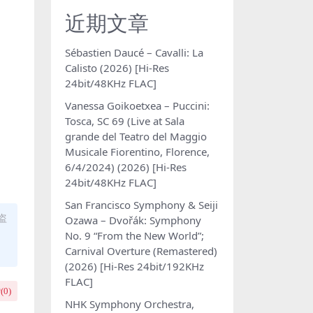
近期文章
Sébastien Daucé – Cavalli: La
Calisto (2026) [Hi-Res
24bit/48KHz FLAC]
Vanessa Goikoetxea – Puccini:
Tosca, SC 69 (Live at Sala
grande del Teatro del Maggio
Musicale Fiorentino, Florence,
6/4/2024) (2026) [Hi-Res
24bit/48KHz FLAC]
San Francisco Symphony & Seiji
盗
Ozawa – Dvořák: Symphony
No. 9 “From the New World”;
Carnival Overture (Remastered)
(2026) [Hi-Res 24bit/192KHz
FLAC]
(
0
)
NHK Symphony Orchestra,