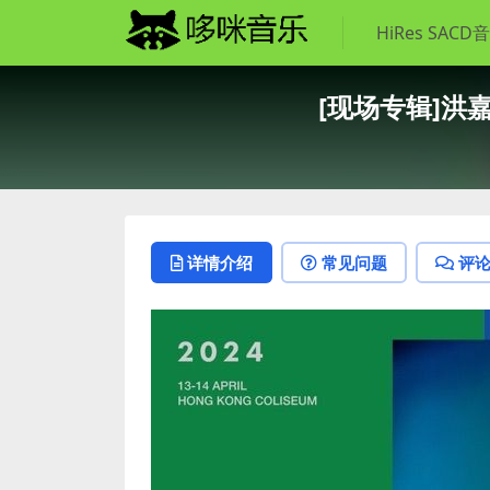
HiRes SACD
[现场专辑]洪嘉豪 –
详情介绍
常见问题
评