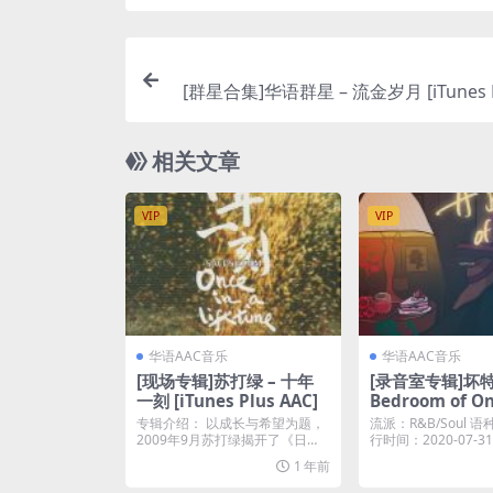
[群星合集]华语群星 – 流金岁月 [iTunes P
相关文章
VIP
VIP
华语AAC音乐
华语AAC音乐
[现场专辑]苏打绿 – 十年
[录音室专辑]坏特?
一刻 [iTunes Plus AAC]
Bedroom of On
n (2020) [iTun
专辑介绍： 以成长与希望为题，
流派：R&B/Soul 
4A] 自购
2009年9月苏打绿揭开了《日光
行时间：2020-07-31 
狂热》世界巡回演唱...
1 年前