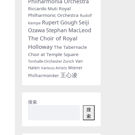
Philharmonia Orchestra
Riccardo Muti
Royal
Philharmonic Orchestra
Rudolf
Rupert Gough
Seiji
Kempe
Ozawa
Stephan MacLeod
The Choir of Royal
Holloway
The Tabernacle
Choir at Temple Square
Van
Tonhalle-Orchester Zürich
Halen
Wiener
Various Artists
王心凌
Philharmoniker
搜索
搜
索