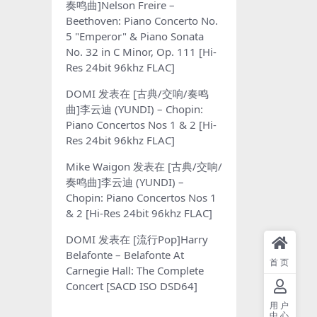
奏鸣曲]Nelson Freire –
Beethoven: Piano Concerto No.
5 "Emperor" & Piano Sonata
No. 32 in C Minor, Op. 111 [Hi-
Res 24bit 96khz FLAC]
DOMI
发表在
[古典/交响/奏鸣
曲]李云迪 (YUNDI) – Chopin:
Piano Concertos Nos 1 & 2 [Hi-
Res 24bit 96khz FLAC]
Mike Waigon
发表在
[古典/交响/
奏鸣曲]李云迪 (YUNDI) –
Chopin: Piano Concertos Nos 1
& 2 [Hi-Res 24bit 96khz FLAC]
DOMI
发表在
[流行Pop]Harry
Belafonte – Belafonte At
首页
Carnegie Hall: The Complete
Concert [SACD ISO DSD64]
用户
中心