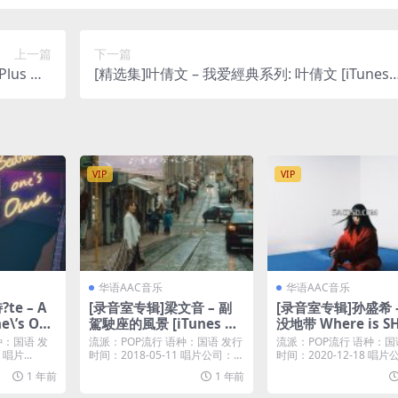
上一篇
下一篇
lus M4
[精选集]叶倩文 – 我爱經典系列: 叶倩文 [iTunes
A]
Plus M4A]
VIP
VIP
华语AAC音乐
华语AAC音乐
te – A
[录音室专辑]梁文音 – 副
[录音室专辑]孙盛希 
e\’s Ow
駕駛座的風景 [iTunes Pl
没地带 Where is SHI?
es Plus M
us M4A]
020) [iTunes Plus
语种：国语 发
流派：POP流行 语种：国语 发行
流派：POP流行 语种：国
唱片...
时间：2018-05-11 唱片公司：环
时间：2020-12-18 唱
球唱片...
石唱片...
1 年前
1 年前