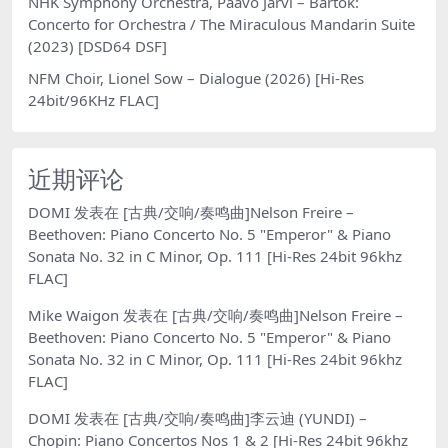
NHK Symphony Orchestra, Paavo Järvi – Bartok:
Concerto for Orchestra / The Miraculous Mandarin Suite
(2023) [DSD64 DSF]
NFM Choir, Lionel Sow – Dialogue (2026) [Hi-Res
24bit/96KHz FLAC]
近期评论
DOMI
发表在
[古典/交响/奏鸣曲]Nelson Freire –
Beethoven: Piano Concerto No. 5 "Emperor" & Piano
Sonata No. 32 in C Minor, Op. 111 [Hi-Res 24bit 96khz
FLAC]
Mike Waigon
发表在
[古典/交响/奏鸣曲]Nelson Freire –
Beethoven: Piano Concerto No. 5 "Emperor" & Piano
Sonata No. 32 in C Minor, Op. 111 [Hi-Res 24bit 96khz
FLAC]
DOMI
发表在
[古典/交响/奏鸣曲]李云迪 (YUNDI) –
Chopin: Piano Concertos Nos 1 & 2 [Hi-Res 24bit 96khz