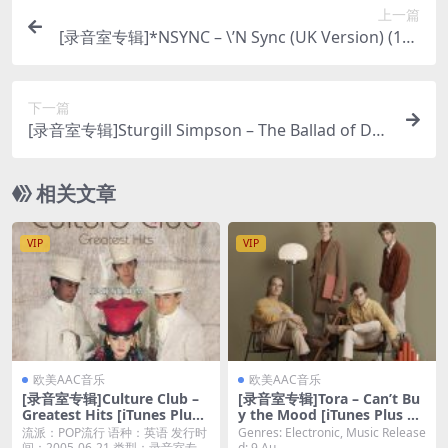
上一篇
[录音室专辑]*NSYNC – \’N Sync (UK Version) (199
8) [iTunes Plus AAC M4A]
下一篇
[录音室专辑]Sturgill Simpson – The Ballad of Do
od & Juanita (2021) [iTunes Plus M4A]
相关文章
VIP
VIP
欧美AAC音乐
欧美AAC音乐
[录音室专辑]Culture Club –
[录音室专辑]Tora – Can’t Bu
Greatest Hits [iTunes Plus
y the Mood [iTunes Plus M
M4A]
4A]
流派：POP流行 语种：英语 发行时
Genres: Electronic, Music Release
间：2005-06-21 类型：录音室专辑
d: 9 Au...