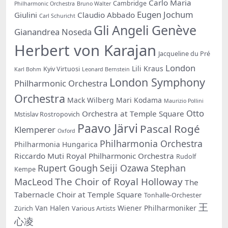
Carlo Maria
Cambridge
Philharmonic Orchestra
Bruno Walter
Eugen Jochum
Giulini
Claudio Abbado
Carl Schuricht
Gli Angeli Genève
Gianandrea Noseda
Herbert von Karajan
Jacqueline du Pré
London
Lili Kraus
Kyiv Virtuosi
Karl Bohm
Leonard Bernstein
London Symphony
Philharmonic Orchestra
Orchestra
Mack Wilberg
Mari Kodama
Maurizio Pollini
Otto
Orchestra at Temple Square
Mstislav Rostropovich
Paavo Järvi
Pascal Rogé
Klemperer
Oxford
Philharmonia Orchestra
Philharmonia Hungarica
Riccardo Muti
Royal Philharmonic Orchestra
Rudolf
Rupert Gough
Seiji Ozawa
Stephan
Kempe
The Choir of Royal Holloway
MacLeod
The
Tabernacle Choir at Temple Square
Tonhalle-Orchester
王
Van Halen
Wiener Philharmoniker
Zürich
Various Artists
心凌