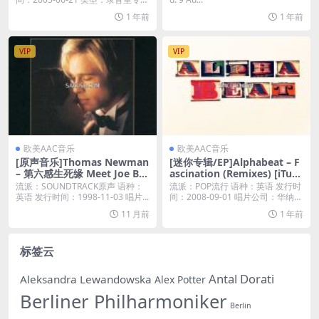
...
1 年前
1 年前
VIP
VIP
欧美AAC音乐
欧美AAC音乐
[原声音乐]Thomas Newman
[迷你专辑/EP]Alphabeat – F
– 第六感生死缘 Meet Joe Bla
ascination (Remixes) [iTun
ck (Original Motion Picture
es Plus M4A]
流派：SOUNDTRACK原声 语种：
流派：POP流行 语种：英语 发行时
Soundtrack) (1998) [iTunes
英语 发行时间：1998-11-03 唱片...
间：2008-09-01 唱片公司：华纳P
Plus M4A]
L...
11 月前
1 年前
标签云
Antal Dorati
Aleksandra Lewandowska
Alex Potter
Berliner Philharmoniker
Berlin