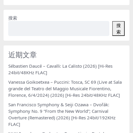
搜索
搜
索
近期文章
Sébastien Daucé – Cavalli: La Calisto (2026) [Hi-Res
24bit/48KHz FLAC]
Vanessa Goikoetxea – Puccini: Tosca, SC 69 (Live at Sala
grande del Teatro del Maggio Musicale Fiorentino,
Florence, 6/4/2024) (2026) [Hi-Res 24bit/48KHz FLAC]
San Francisco Symphony & Seiji Ozawa – Dvořák:
Symphony No. 9 “From the New World”; Carnival
Overture (Remastered) (2026) [Hi-Res 24bit/192KHz
FLAC]